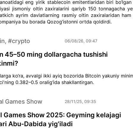
anoatidagi eng yirik stablecoin emitentlaridan biri bo‘lgan
yasi jismoniy oltin zaxiralarini qariyb 150 tonnagacha ye
satkich ayrim davlatlarning rasmiy oltin zaxiralaridan ham
kompaniya bu borada Qozog‘istonni ortda qoldirdi.
in, #crypto
06/08/26, 09:47
in 45–50 ming dollargacha tushishi
inmi?
ilarga ko‘ra, avvalgi ikki ayiq bozorida Bitcoin yakuniy mini
i'ning 0.382–0.5 oralig‘ida shakllantirgan.
al Games Show
28/11/25, 09:35
l Games Show 2025: Geyming kelajagi
ari Abu-Dabida yig'iladi