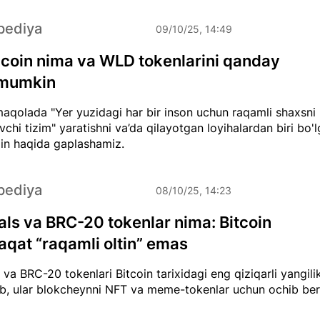
pediya
09/10/25, 14:49
coin nima va WLD tokenlarini qanday
 mumkin
aqolada "Yer yuzidagi har bir inson uchun raqamli shaxsni
vchi tizim" yaratishni va’da qilayotgan loyihalardan biri bo'
in haqida gaplashamiz.
pediya
08/10/25, 14:23
als va BRC-20 tokenlar nima: Bitcoin
faqat “raqamli oltin” emas
 va BRC-20 tokenlari Bitcoin tarixidagi eng qiziqarli yangili
lib, ular blokcheynni NFT va meme-tokenlar uchun ochib ber