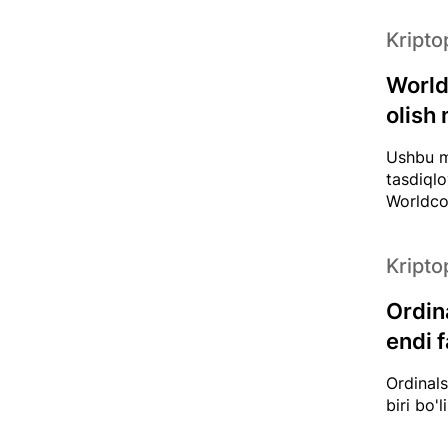
Kripto
World
olish
Ushbu m
tasdiqlo
Worldco
Kripto
Ordin
endi 
Ordinals
biri bo'