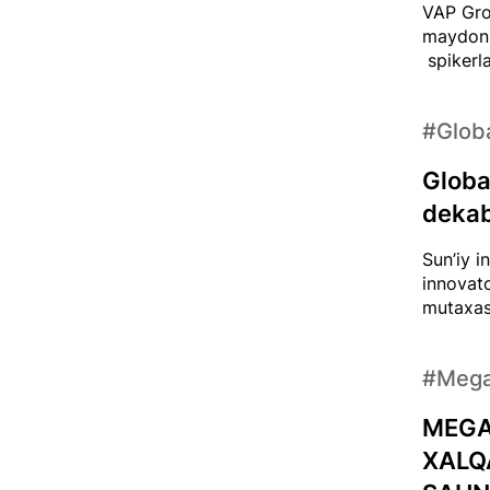
VAP Gro
maydoni
spikerlar
#Glob
Globa
dekabr
Sun’iy i
innovato
mutaxass
#Meg
MEGA
XALQ