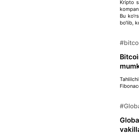
Kripto s
kompani
Bu ko‘r
bo‘lib, 
#bitco
Bitco
mumk
Tahlilch
Fibonacc
#Glob
Globa
vakill