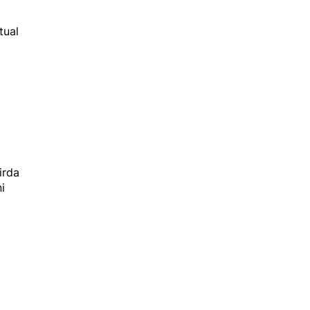
tual
irda
i