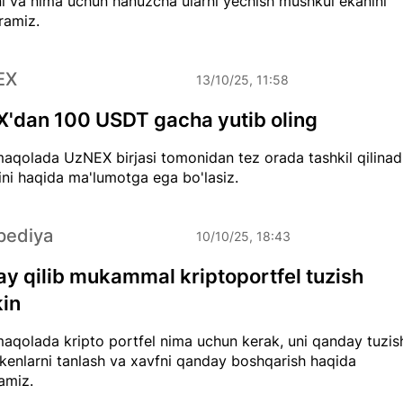
ni va nima uchun hanuzcha ularni yechish mushkul ekanini
ramiz.
EX
13/10/25, 11:58
'dan 100 USDT gacha yutib oling
aqolada UzNEX birjasi tomonidan tez orada tashkil qilinad
ini haqida ma'lumotga ega bo'lasiz.
pediya
10/10/25, 18:43
y qilib mukammal kriptoportfel tuzish
in
aqolada kripto portfel nima uchun kerak, uni qanday tuzis
kenlarni tanlash va xavfni qanday boshqarish haqida
amiz.