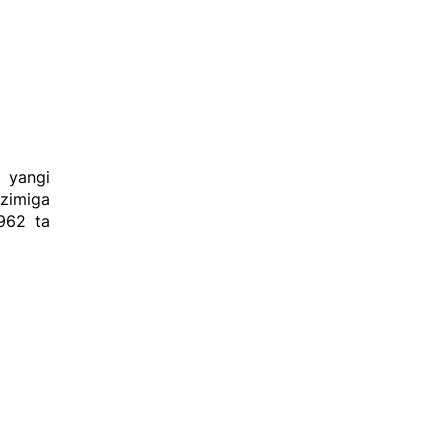
a yangi
izimiga
 962 ta