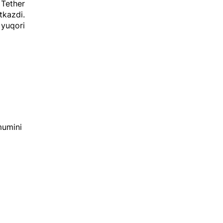
 Tether
tkazdi.
 yuqori
mumini