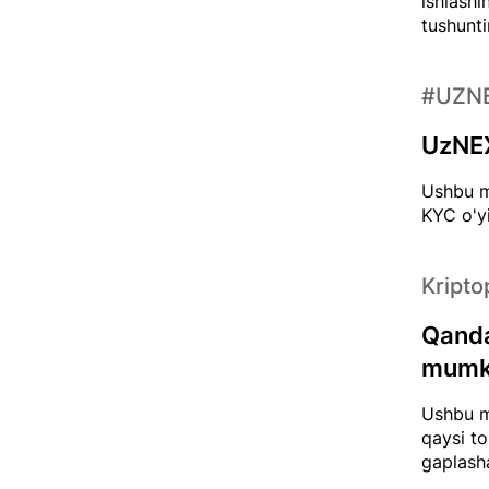
ishlashi
tushunti
#UZN
UzNEX
Ushbu m
KYC o'y
Kripto
Qanda
mumk
Ushbu m
qaysi to
gaplash