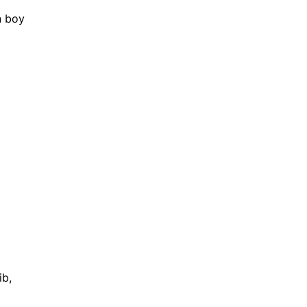
n boy
ib,