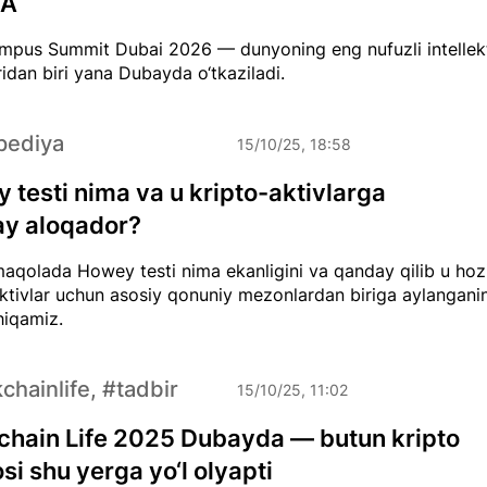
NA
pus Summit Dubai 2026 — dunyoning eng nufuzli intellek
ridan biri yana Dubayda o‘tkaziladi.
pediya
15/10/25, 18:58
 testi nima va u kripto-aktivlarga
y aloqador?
aqolada Howey testi nima ekanligini va qanday qilib u hoz
ktivlar uchun asosiy qonuniy mezonlardan biriga aylanganin
hiqamiz.
chainlife, #tadbir
15/10/25, 11:02
chain Life 2025 Dubayda — butun kripto
si shu yerga yo‘l olyapti