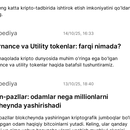
eng katta kripto-tadbirida ishtirok etish imkoniyatini qo'lda
.
pediya
14/10/25, 16:33
nance va Utility tokenlar: farqi nimada?
aqolada kripto dunyosida muhim o'ringa ega bo'lgan
ce va utility tokenlar haqida batafsil tushuntiramiz.
pediya
13/10/25, 18:40
n-pazllar: odamlar nega millionlarni
heynda yashirishadi
pazllar blokcheynda yashiringan kriptografik jumboqlar bo‘l
opgan odam haqiqiy bitcoinlarni yutadi. Keling, ular qanday