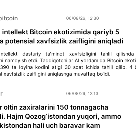
bitcoin
06/08/26, 12:30
 intellekt Bitcoin ekotizimida qariyb 5
 potensial xavfsizlik zaifligini aniqladi
intellekt dasturiy ta'minot xavfsizligini tahlil qilishd
ni namoyish etdi. Tadqiqotchilar AI yordamida Bitcoin ekot
 390 ta loyiha kodini atigi 30 soat ichida tahlil qilib, 4
l xavfsizlik zaifligini aniqlashga muvaffaq bo‘ldi.
r
06/08/26, 12:13
r oltin zaxiralarini 150 tonnagacha
di. Hajm Qozog‘istondan yuqori, ammo
kistondan hali uch baravar kam