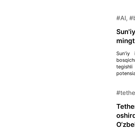
#AI, #
Sun'iy
mingta
Sun'iy 
bosqich
tegishli
potensia
#tethe
Tethe
oshir
O‘zbe