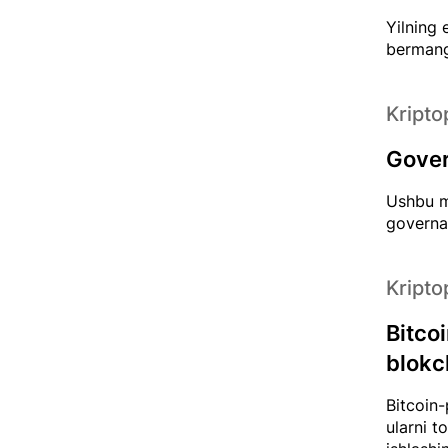
Yilning 
bermang
Kripto
Gover
Ushbu m
governan
Kripto
Bitcoi
blokc
Bitcoin-
ularni t