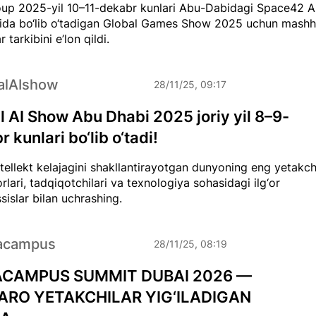
up 2025-yil 10–11-dekabr kunlari Abu-Dabidagi Space42 A
da bo‘lib o‘tadigan Global Games Show 2025 uchun mashh
 tarkibini e’lon qildi.
alAIshow
28/11/25, 09:17
l AI Show Abu Dhabi 2025 joriy yil 8–9-
 kunlari bo‘lib o‘tadi!
ntellekt kelajagini shakllantirayotgan dunyoning eng yetakch
rlari, tadqiqotchilari va texnologiya sohasidagi ilg‘or
islar bilan uchrashing.
acampus
28/11/25, 08:19
CAMPUS SUMMIT DUBAI 2026 —
ARO YETAKCHILAR YIG‘ILADIGAN