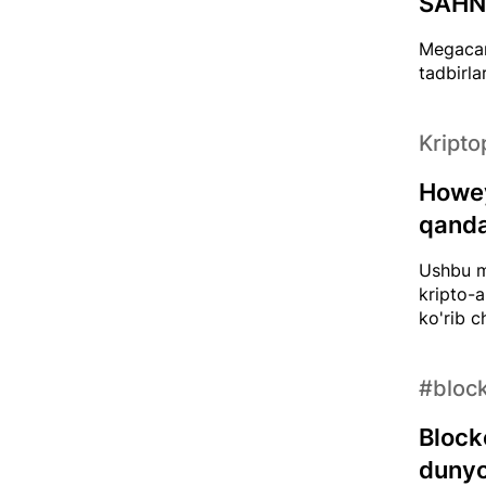
SAH
Megacam
tadbirla
Kripto
Howey
qanda
Ushbu m
kripto-a
ko'rib c
#block
Block
dunyo