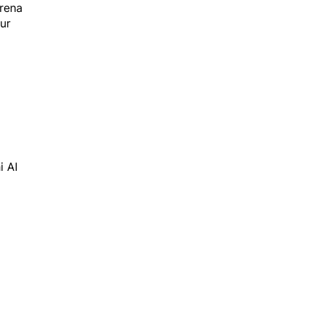
rena
ur
i AI