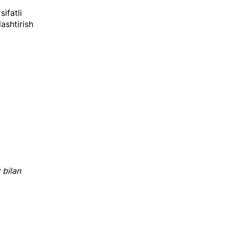
ifatli
ashtirish
 bilan