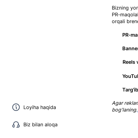
Bizning yon
PR-maqolal
orqali brend
PR-ma
Banne
Reels 
YouTu
Targ'i
Agar reklama
Loyiha haqida
bog'laning.
Biz bilan aloqa