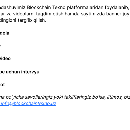
dashuvimiz Blockchain Texno platformalaridan foydalanib, s
ar va videolarni taqdim etish hamda saytimizda banner joyl
ingizni targ'ib qilish.​
qola
r
video
be uchun intervyu
bot
 bo‘yicha savollaringiz yoki takliflaringiz bo‘lsa, iltimos, biz
info@blockchaintexno.uz