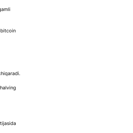
qamli 
 bitcoin 
 
chiqaradi.
halving 
ijasida 