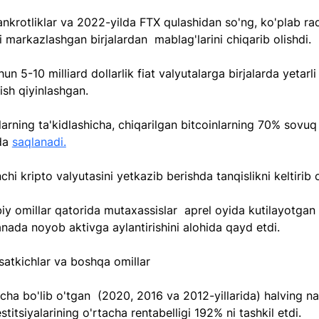
ankrotliklar va 2022-yilda FTX qulashidan so'ng, ko'plab ra
ri markazlashgan birjalardan  mablag'larini chiqarib olishdi.
n 5-10 milliard dollarlik fiat valyutalarga birjalarda yetarli
pish qiyinlashgan. 
arning ta'kidlashicha, chiqarilgan bitcoinlarning 70% sovuq
a 
saqlanadi.
chi kripto valyutasini yetkazib berishda tanqislikni keltirib 
iy omillar qatorida mutaxassislar  aprel oyida kutilayotgan 
anada noyob aktivga aylantirishini alohida qayd etdi.
rsatkichlar va boshqa omillar
ha bo'lib o'tgan  (2020, 2016 va 2012-yillarida) halving nat
stitsiyalarining o'rtacha rentabelligi 192% ni tashkil etdi. 