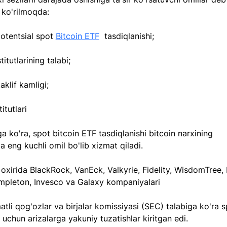
 ko'rilmoqda:
otentsial spot 
Bitcoin ETF
  tasdiqlanishi; 
titutlarining talabi;
aklif kamligi;
itutlari
rga ko'ra, spot bitcoin ETF tasdiqlanishi bitcoin narxining 
da eng kuchli omil bo'lib xizmat qiladi. 
oxirida BlackRock, VanEck, Valkyrie, Fidelity, WisdomTree, 
mpleton, Invesco va Galaxy kompaniyalari 
li qog'ozlar va birjalar komissiyasi (SEC) talabiga ko'ra s
 uchun arizalarga yakuniy tuzatishlar kiritgan edi.