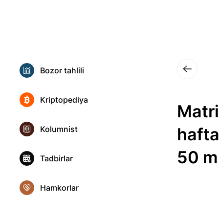
Bozor tahlili
Kriptopediya
Matri
Kolumnist
hafta
50 m
Tadbirlar
Hamkorlar