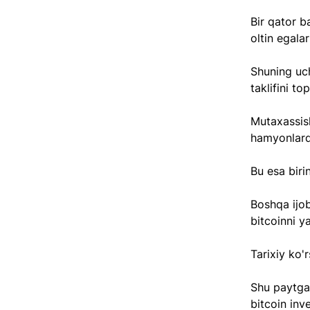
Bir qator b
oltin egala
Shuning uchu
taklifini to
Mutaxassisl
hamyonlard
Bu esa birin
Boshqa ijob
bitcoinni y
Tarixiy ko'
Shu paytgac
bitcoin inve