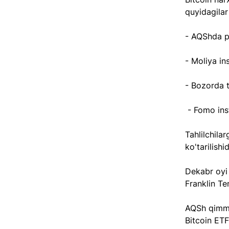
quyidagilar
- AQShda p
- Moliya ins
- Bozorda t
 - Fomo inst
Tahlilchila
ko'tarilishi
Dekabr oyi 
Franklin Te
AQSh qimmat
Bitcoin ETF