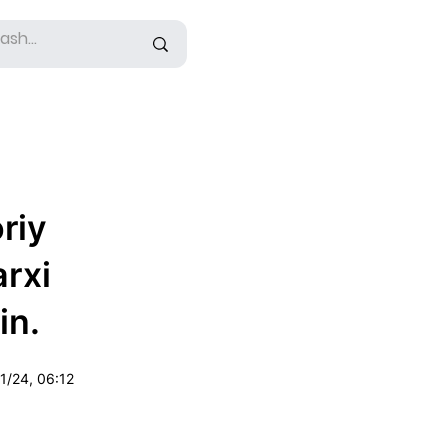
oriy
arxi
in.
1/24, 06:12