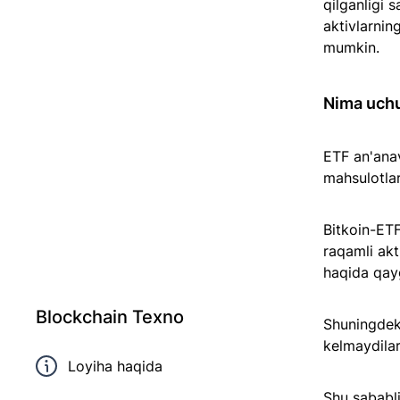
qilganligi 
aktivlarnin
mumkin.
Nima uchu
ETF an'anav
mahsulotlar
Bitkoin-ETF
raqamli akti
haqida qayg
Blockchain Texno
Shuningdek,
kelmaydilar
Loyiha haqida
Shu sababli