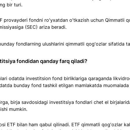
g bir turi. 
 provayderi fondni ro'yxatdan o'tkazish uchun Qimmatli qo
missiyasiga (SEC) ariza beradi. 
unday fondlarning ulushlarini qimmatli qog'ozlar sifatida ta
itsiya fondidan qanday farq qiladi?
lari odatda investitsion fond birliklariga qaraganda likvidroq
odatda bunday fond tashkil etilgan mamlakatda muomalada b
rga, birja savdosidagi investitsiya fondlari chet el birjalarid
ishi mumkin. 
si ETF bilan ham qabul qilinadi. ETF qimmatli qog'ozlar ka