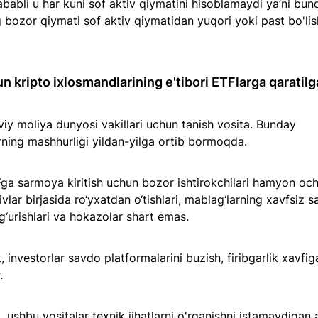
sababli u har kuni sof aktiv qiymatini hisoblamaydi ya’ni bun
g bozor qiymati sof aktiv qiymatidan yuqori yoki past bo'lis
n kripto ixlosmandlarining e'tibori ETFlarga qaratil
iy moliya dunyosi vakillari uchun tanish vosita. Bunday 
ning mashhurligi yildan-yilga ortib bormoqda. 
ga sarmoya kiritish uchun bozor ishtirokchilari hamyon ochi
vlar birjasida ro‘yxatdan o‘tishlari, mablag‘larning xavfsiz s
‘urishlari va hokazolar shart emas.
 investorlar savdo platformalarini buzish, firibgarlik xavfig
.
, ushbu vositalar texnik jihatlarni o'rganishni istamaydigan 