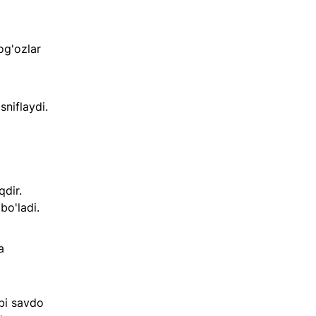
g'ozlar 
sniflaydi.
dir. 
o'ladi. 
a 
bi savdo 