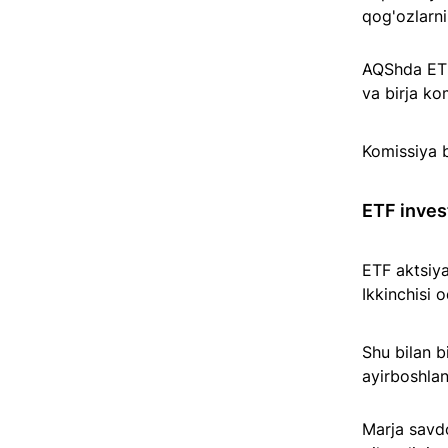
qog'ozlarnin
AQShda ETF
va birja ko
Komissiya b
ETF invest
ETF aktsiya
Ikkinchisi 
Shu bilan bi
ayirboshlan
Marja savdo