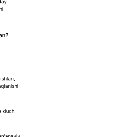
day 
hi 
gan?
shlari, 
aqlanishi 
a duch 
an'anaviy 