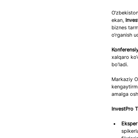
O‘zbekiston
ekan, 
Inves
biznes tarm
o‘rganish u
Konferensiy
xalqaro ko‘
bo’ladi.
Markaziy Os
kengaytirmo
amalga oshi
InvestPro T
Ekspert
spikerl