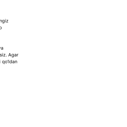
 
ngiz 
o 
va 
siz. Agar 
i qo‘ldan 