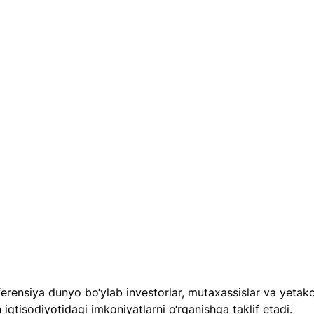
rensiya dunyo bo‘ylab investorlar, mutaxassislar va yetakch
 iqtisodiyotidagi imkoniyatlarni o‘rganishga taklif etadi.