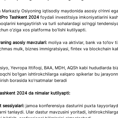
 Markaziy Osiyoning iqtisodiy maydonida asosiy o‘rinni egal
tPro Tashkent 2024
 foydali investitsiya imkoniyatlarini kash
oqlarini kengaytirish va turli sohalardagi so‘nggi tendensiya
chun o’ziga xos platforma bo’lishi kutilyapti.
aning asosiy mavzulari:
 moliya va aktivlar, bank va to‘lov ti
chmas mulk, biznes immigratsiyasi, fintex va blockchain kab
iyo, Yevropa Ittifoqi, BAA, MDH, AQSh kabi hududlarda biz
qchi bo’lgan ishtirokchilarga xalqaro spikerlar bu jarayon
rish borasida ko’rsatmalar beradi
ashkent 2024 da nimalar kutilyapti:
 sessiyalari:
 jamoa konferensiya dasturini puxta tayyorlayd
arni tanlaydi. Ular dastur mavzusini yoritadi, ishtirokchilarga