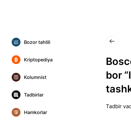
Bozor tahlili
Bosc
Kriptopediya
bor “
Kolumnist
tash
Tadbirlar
Tadbir vaq
Hamkorlar