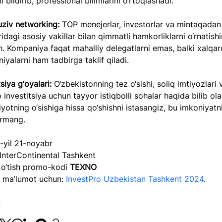
ni bildirib, professional bilimlarini o‘rtoqlashadi.
uziv networking:
 TOP menejerlar, investorlar va mintaqadan
idagi asosiy vakillar bilan qimmatli hamkorliklarni o‘rnatishi
. Kompaniya faqat mahalliy delegatlarni emas, balki xalqar
yalarni ham tadbirga taklif qiladi.
tsiya g‘oyalari:
 O‘zbekistonning tez o‘sishi, soliq imtiyozlari 
 investitsiya uchun tayyor istiqbolli sohalar haqida bilib ola
iyotning o‘sishiga hissa qo‘shishni istasangiz, bu imkoniyatn
rmang.
-yil 21-noyabr
 InterContinental Tashkent
o‘tish promo-kodi 
TEXNO
 ma’lumot uchun: 
InvestPro Uzbekistan Tashkent 2024
.
: