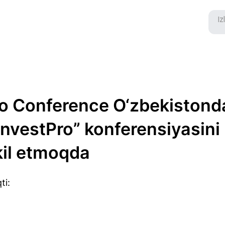
o Conference O‘zbekistonda
InvestPro” konferensiyasini
kil etmoqda
ti: