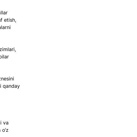
lar 
f etish, 
larni 
zimlari, 
ilar 
nesini 
ni qanday 
i va 
 o‘z 