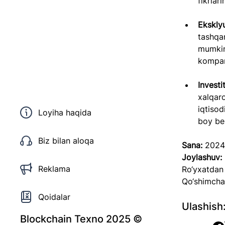
fikrlari
Ekskly
tashqar
mumkin
kompani
Investi
xalqaro
iqtisod
Loyiha haqida
boy be
Biz bilan aloqa
Sana:
 2024
Joylashuv:
Reklama
Ro‘yxatdan 
Qo‘shimcha
Qoidalar
Ulashish
Blockchain Texno 2025 ©