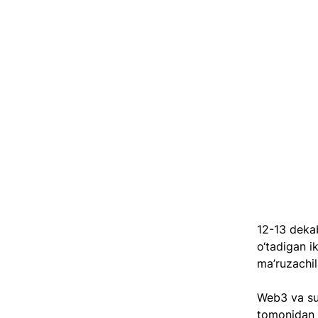
12-13 deka
o‘tadigan i
ma’ruzachil
Web3 va sun
tomonidan t