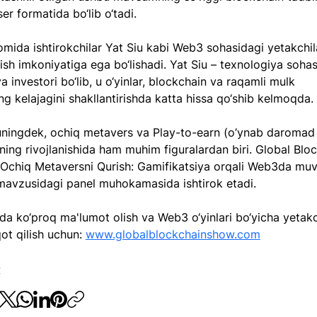
er formatida bo‘lib o‘tadi.
mida ishtirokchilar Yat Siu kabi Web3 sohasidagi yetakchila
ish imkoniyatiga ega bo‘lishadi. Yat Siu – texnologiya sohas
a investori bo‘lib, u o‘yinlar, blockchain va raqamli mulk 
ng kelajagini shakllantirishda katta hissa qo‘shib kelmoqda. 
uningdek, ochiq metavers va Play-to-earn (o’ynab daromad q
ining rivojlanishida ham muhim figuralardan biri. Global Blo
Ochiq Metaversni Qurish: Gamifikatsiya orqali Web3da muv
mavzusidagi panel muhokamasida ishtirok etadi.
da ko‘proq ma'lumot olish va Web3 o‘yinlari bo‘yicha yetakc
ot qilish uchun: 
www.globalblockchainshow.com
: