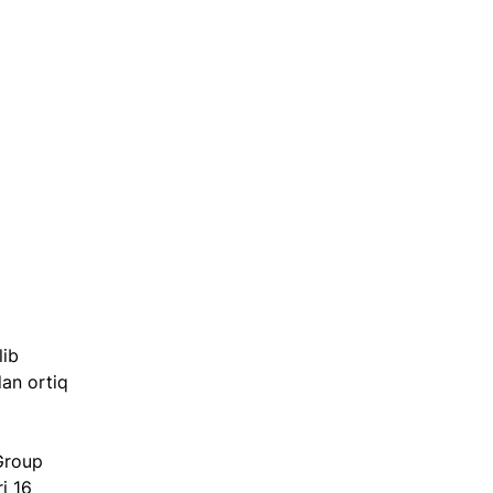
ib 
an ortiq 
Group 
i 16 