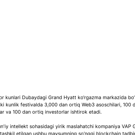
br kunlari Dubaydagi Grand Hyatt ko‘rgazma markazida bo‘l
kki kunlik festivalda 3,000 dan ortiq Web3 asoschilari, 100 d
ar va 100 dan ortiq investorlar ishtirok etadi.
'iy intellekt sohasidagi yirik maslahatchi kompaniya VAP 
ashkil etilgan ushbu mavsumning so’nggi blockchain tadbir