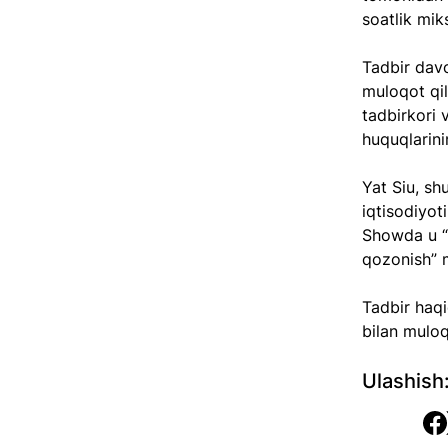
soatlik miks
Tadbir davo
muloqot qil
tadbirkori v
huquqlarini
Yat Siu, sh
iqtisodiyot
Showda u “
qozonish” 
Tadbir haqi
bilan muloq
Ulashish