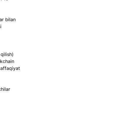
r bilan 
i 
ilish) 
ckchain 
affaqiyat 
hilar 