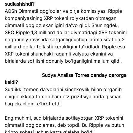
sudlashishdi?
AQSh Qimmatli qog'ozlar va birja komissiyasi Ripple 
kompaniyasining XRP tokeni ro'yxatdan o'tmagan 
qimmatli qog'oz ekanligini da'vo qildi. Shuningdek, 
SEC Ripple 1,3 milliard dollar qiymatidagi XRP tokenini 
noqonuniy ravishda sotganligi uchun jarima sifatida 2 
milliard dollar to'lashi kerakligini ta'kidladi. Ripple esa 
XRP tokeni shunchaki raqamli valyuta ekanini va 
birjalarda sotilishi qonuniy bo'lganligini ma'lum qildi.
Sudya Analisa Torres qanday qarorga 
keldi?
Sud ikki tomon da'volarini sinchkovlik bilan o'rganib 
chiqib, ikkala tomon ham o'z pozitsiyalarida qisman 
haq ekanligini e'tirof etdi.
Eng muhimi, sud birjalarda sotilayotgan XRP tokenini 
qimmatli qog'oz emas, deb topdi. Bu Ripple va butun 
kripto sohasi uchun katta g'alaba bo'ldi.