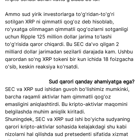
Ammo sud yirik investorlarga to'g'ridan-to'g'ri 
sotilgan XRP ni qimmatli qog'oz deb hisoblab, 
ro'yxatga olinmagan qimmatli qog'ozlarni sotganligi 
uchun Ripple 125 million dollar jarima to'lashi 
to'g'risida qaror chiqardi. Bu SEC da'vo qilgan 2 
milliard dollar jarimadan sezilarli darajada kam. Ushbu 
qarordan so'ng XRP tokeni bir kun ichida 18 foizgacha 
o'sib, keskin reaksiya ko'rsatdi.
Sud qarori qanday ahamiyatga ega?
SEC va XRP sud ishidan guvoh bo'lishimiz mumkinki, 
barcha raqamli aktivlar ham qimmatli qog'oz 
emasligini aniqlashtirdi. Bu kripto-aktivlar maqomini 
belgilashda muhim aniqlik kiritadi.
Shuningdek, SEC va XRP sud ishi bo'yicha sudyaning 
qarori kripto-aktivlar sohasida kelajakdagi shu kabi 
nizolarni hal qilishda sud pretsedenti sifatida xizmat 