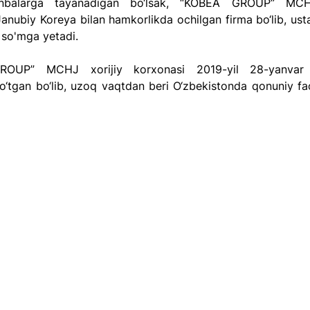
balarga tayanadigan bo‘lsak, “KOBEA GROUP” MCHJ 
anubiy Koreya bilan hamkorlikda ochilgan firma bo‘lib, ustav
d so'mga yetadi.  
OUP” MCHJ xorijiy korxonasi 2019-yil 28-yanvar s
o‘tgan bo‘lib, uzoq vaqtdan beri O‘zbekistonda qonuniy faol