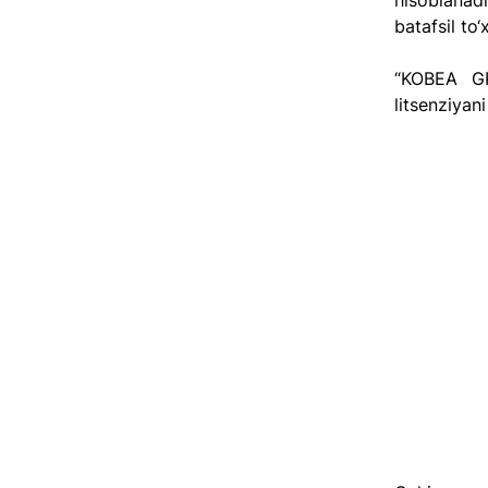
hisoblanad
batafsil to‘
“KOBEA GR
litsenziyani