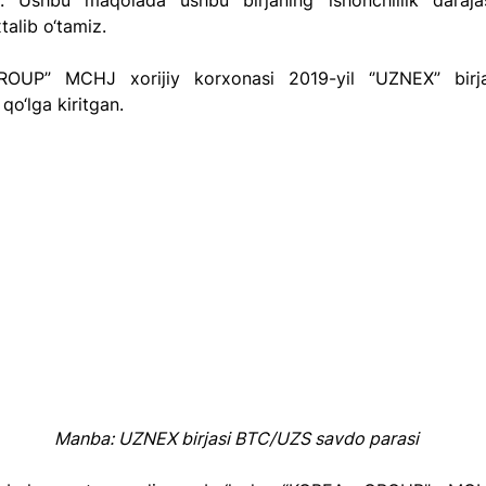
i. Ushbu maqolada ushbu birjaning ishonchlilik darajas
xtalib o‘tamiz. 
OUP” MCHJ xorijiy korxonasi 2019-yil ‘’UZNEX” birja
 qo‘lga kiritgan. 
Manba: UZNEX birjasi BTC/UZS savdo parasi