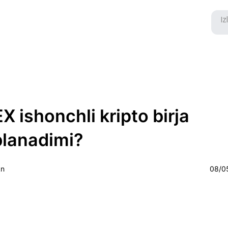
 ishonchli kripto birja
blanadimi?
kn
08/0