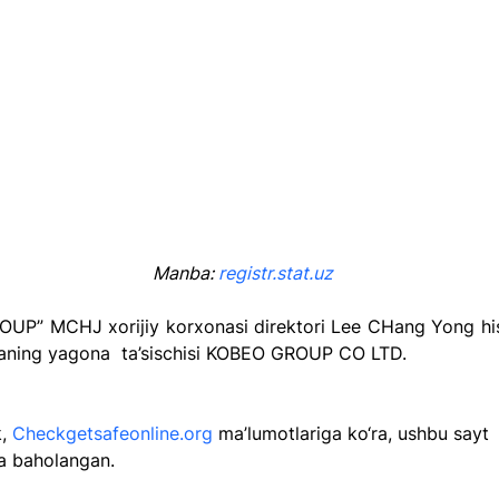
Manba: 
registr.stat.uz
UP” MCHJ xorijiy korxonasi direktori Lee CHang Yong his
aning yagona  ta’sischisi KOBEO GROUP CO LTD.
, 
Checkgetsafeonline.org
 ma’lumotlariga ko‘ra, ushbu sayt 
a baholangan.