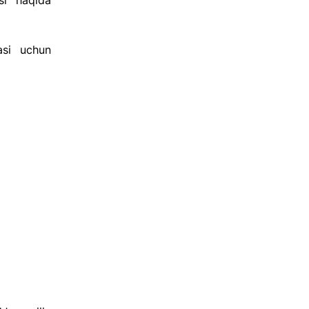
i haqida 
si uchun 