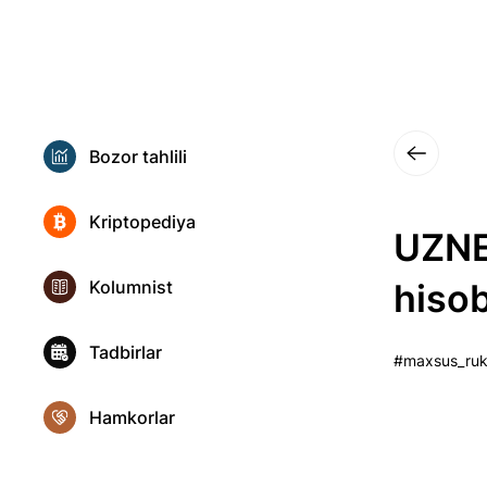
Bozor tahlili
Kriptopediya
UZNEX
Kolumnist
hiso
Tadbirlar
#maxsus_ru
Hamkorlar