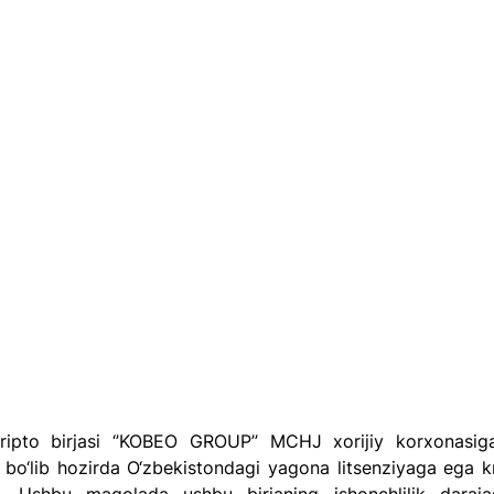
ipto birjasi ‘’KOBEO GROUP’’ MCHJ xorijiy korxonasiga 
a bo‘lib hozirda O‘zbekistondagi yagona litsenziyaga ega kri