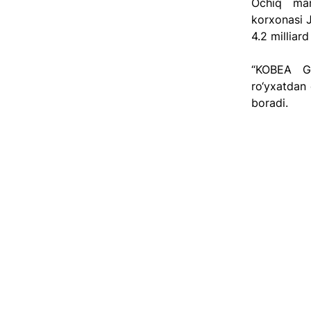
Ochiq man
korxonasi J
4.2 milliar
“KOBEA GR
ro‘yxatdan 
boradi. 