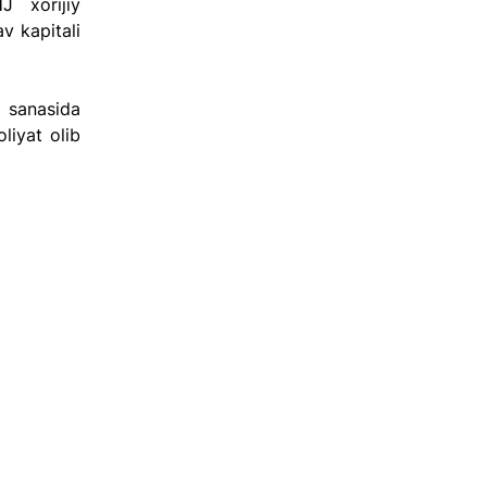
xorijiy 
 kapitali 
anasida 
iyat olib 