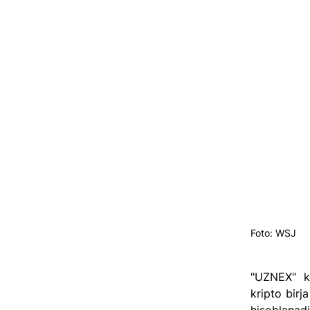
Foto: WSJ
"UZNEX" kr
kripto birj