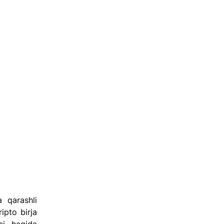
qarashli 
pto birja 