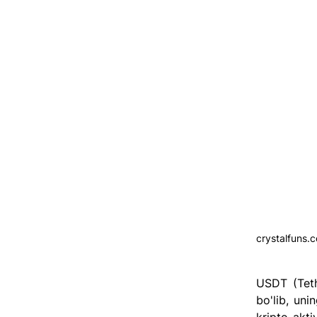
crystalfuns.
USDT (Teth
bo'lib, uni