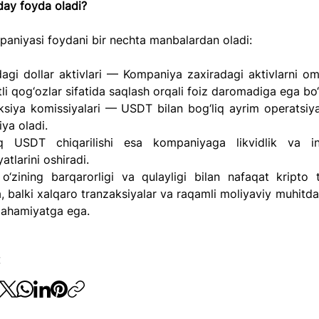
day foyda oladi?
paniyasi foydani bir nechta manbalardan oladi:
dagi dollar aktivlari — Kompaniya zaxiradagi aktivlarni om
i qog‘ozlar sifatida saqlash orqali foiz daromadiga ega bo‘
ksiya komissiyalari — USDT bilan bog‘liq ayrim operatsiya
ya oladi.
q USDT chiqarilishi esa kompaniyaga likvidlik va inve
atlarini oshiradi.
o‘zining barqarorligi va qulayligi bilan nafaqat kripto tr
, balki xalqaro tranzaksiyalar va raqamli moliyaviy muhitda
ahamiyatga ega.
: