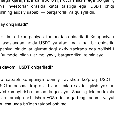
vlarga qaraganda kamroq o‘zgaruvchanlikka ega bo‘lganligi
 va investorlar orasida katta talabga ega. USDT chiqari
ining asosiy sababi — barqarorlik va qulaylikdir.
y chiqariladi?
r Limited kompaniyasi tomonidan chiqariladi. Kompaniya re
ga asoslangan holda USDT yaratadi, ya'ni har bir chiqari
niya bir dollar qiymatidagi aktiv zaxiraga ega bo'lishi ke
. Bu model bilan ular moliyaviy barqarorlikni taʼminlaydi.
 davomli USDT chiqariladi?
ab sababli kompaniya doimiy ravishda ko'proq USDT ch
DTni boshqa kripto-aktivlar  bilan savdo qilish yoki inv
vfni kamaytirish maqsadida qo‘llaydi. Shuningdek, bu ko‘pla
larni amalga oshirishda AQSh dollariga teng raqamli valyuta
 bu esa unga bo‘lgan talabni oshiradi.