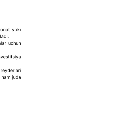
onat yoki 
ladi.
lar uchun 
stitsiya 
eyderlari 
 ham juda 