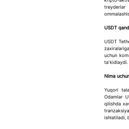
kripto-akti
treyderlar
ommalashish
USDT qanda
USDT Tethe
zaxiralari
uchun kompa
taʼkidlaydi
Nima uchun
Yuqori tal
Odamlar US
qilishda xa
tranzaksiya
ishlatiladi,