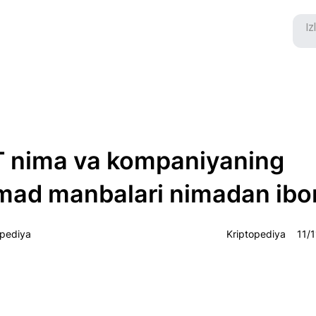
 nima va kompaniyaning
mad manbalari nimadan ibo
opediya
Kriptopediya
11/1