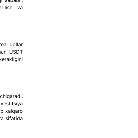
 sababli, 
lishi va 
al dollar 
lgan USDT 
rakligini 
iqaradi. 
estitsiya 
b xalqaro 
 sifatida 