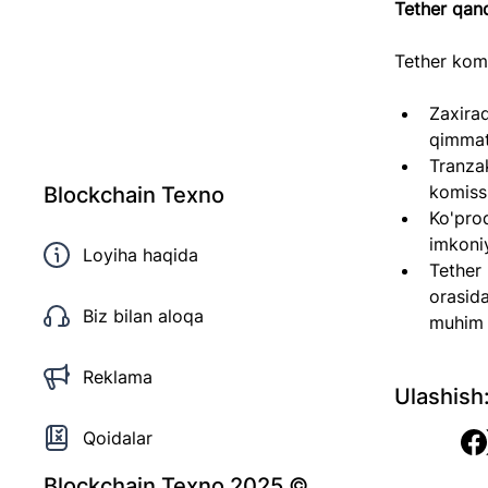
Tether qan
Tether kom
Zaxira
qimmatl
Tranza
komissi
Blockchain Texno
Ko'pro
imkoniy
Loyiha haqida
Tether 
orasida
Biz bilan aloqa
muhim 
Reklama
Ulashish
Qoidalar
Blockchain Texno 2025 ©