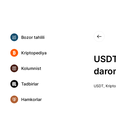
Bozor tahlili
Kriptopediya
USDT
Kolumnist
daro
Tadbirlar
USDT, Kript
Hamkorlar