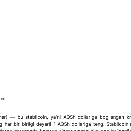
com
er) — bu stabilcoin, ya'ni AQSh dollariga bog‘langan kri
ng har bir birligi deyarli 1 AQSh dollariga teng. Stabilcoinl