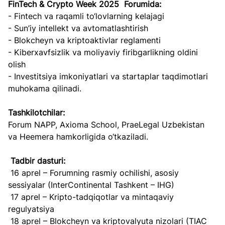
FinTech & Crypto Week 2025  Forumida:
- Fintech va raqamli to‘lovlarning kelajagi
- Sun’iy intellekt va avtomatlashtirish
- Blokcheyn va kriptoaktivlar reglamenti
- Kiberxavfsizlik va moliyaviy firibgarlikning oldini 
olish
- Investitsiya imkoniyatlari va startaplar taqdimotlari 
muhokama qilinadi.
Tashkilotchilar:
Forum NAPP, Axioma School, PraeLegal Uzbekistan 
va Heemera hamkorligida o‘tkaziladi.
Tadbir dasturi:
 16 aprel – Forumning rasmiy ochilishi, asosiy 
sessiyalar (InterContinental Tashkent – IHG)
 17 aprel – Kripto-tadqiqotlar va mintaqaviy 
regulyatsiya
 18 aprel – Blokcheyn va kriptovalyuta nizolari (TIAC 