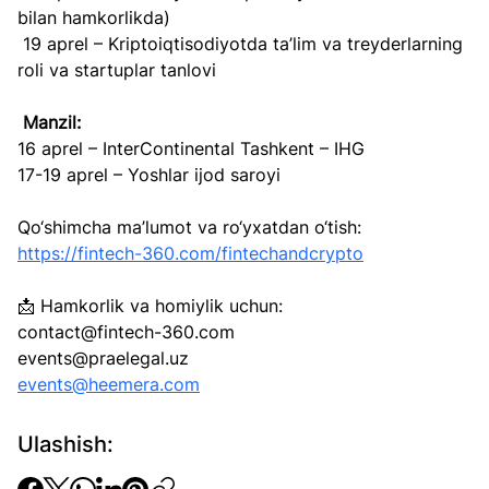
bilan hamkorlikda)
 19 aprel – Kriptoiqtisodiyotda ta’lim va treyderlarning 
roli va startuplar tanlovi
Manzil:
16 aprel – InterContinental Tashkent – IHG
17-19 aprel – Yoshlar ijod saroyi
Qo‘shimcha ma’lumot va ro‘yxatdan o‘tish: 
https://fintech-360.com/fintechandcrypto
📩 Hamkorlik va homiylik uchun: 
contact@fintech-360.com
events@praelegal.uz
events@heemera.com
Ulashish: