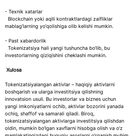
- Texnik xatarlar  
  Blockchain yoki aqlli kontraktlardagi zaifliklar 
mablag‘larning yo‘qolishiga olib kelishi mumkin.
- Past xabardorlik  
  Tokenizatsiya hali yangi tushuncha bo‘lib, bu 
investorlarning qiziqishini cheklashi mumkin.
Xulosa
Tokenizatsiyalangan aktivlar – haqiqiy aktivlarni 
boshqarish va ularga investitsiya qilishning 
innovatsion usuli. Bu investorlar va biznes uchun 
yangi imkoniyatlarni ochib, aktivlar bozorini yanada 
ochiq, shaffof va samarali qiladi. Biroq, 
tokenizatsiyalangan aktivlarga investitsiya qilishdan 
oldin, mumkin bo‘lgan xavflarni hisobga olish va o‘z 
mamlakatingizdagi huquqiy asoslarni o‘rganish muhim.