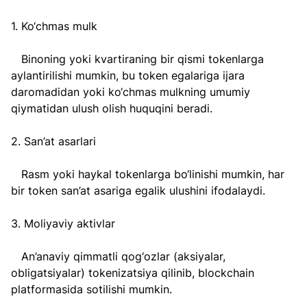
1. Ko‘chmas mulk  
   Binoning yoki kvartiraning bir qismi tokenlarga 
aylantirilishi mumkin, bu token egalariga ijara 
daromadidan yoki ko‘chmas mulkning umumiy 
qiymatidan ulush olish huquqini beradi.
2. San’at asarlari  
   Rasm yoki haykal tokenlarga bo‘linishi mumkin, har 
bir token san’at asariga egalik ulushini ifodalaydi.
3. Moliyaviy aktivlar 
   An’anaviy qimmatli qog‘ozlar (aksiyalar, 
obligatsiyalar) tokenizatsiya qilinib, blockchain 
platformasida sotilishi mumkin.