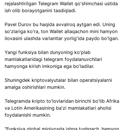
rejalashtirilgan Telegram Wallet qo'shimchasi ustida 
ish olib borayotganini tasdiqladi. 
Pavel Durov bu haqida avvalroq aytgan edi. Uning 
so'zlariga ko'ra, ton Wallet allaqachon mini hamyon 
ilovasini ulashda variantlar yorlig'ida paydo bo'lgan.
Yangi funksiya bilan dunyoning ko'plab 
mamlakatlaridagi telegram foydalanuvchilari 
hamyonga kirish imkoniga ega bo'ladilar. 
Shuningdek kriptovalyutalar bilan operatsiyalarni 
amalga oshirishlari mumkin. 
Telegramda kripto to'lovlaridan birinchi bo'lib Afrika 
va Lotin Amerikasining ba'zi mamlakatlari aholisi 
foydalanishi mumkin.
"Funksiya global miqiyosda ishga tushgach, hamyon 