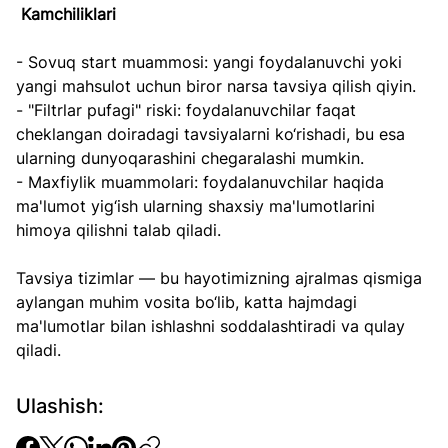
Kamchiliklari
- Sovuq start muammosi: yangi foydalanuvchi yoki 
yangi mahsulot uchun biror narsa tavsiya qilish qiyin.  
- "Filtrlar pufagi" riski: foydalanuvchilar faqat 
cheklangan doiradagi tavsiyalarni ko‘rishadi, bu esa 
ularning dunyoqarashini chegaralashi mumkin.  
- Maxfiylik muammolari: foydalanuvchilar haqida 
ma'lumot yig‘ish ularning shaxsiy ma'lumotlarini 
himoya qilishni talab qiladi.
Tavsiya tizimlar — bu hayotimizning ajralmas qismiga 
aylangan muhim vosita bo‘lib, katta hajmdagi 
ma'lumotlar bilan ishlashni soddalashtiradi va qulay 
qiladi.
Ulashish: