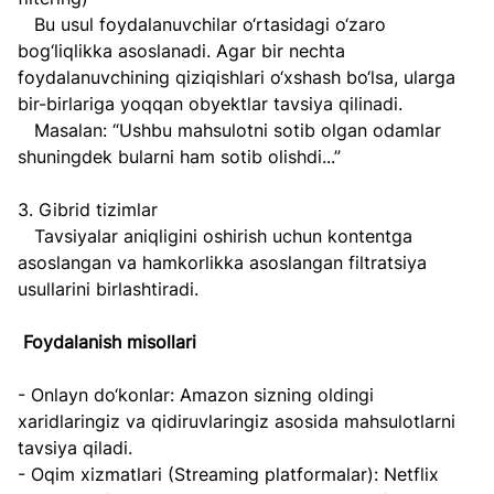
   Bu usul foydalanuvchilar o‘rtasidagi o‘zaro 
bog‘liqlikka asoslanadi. Agar bir nechta 
foydalanuvchining qiziqishlari o‘xshash bo‘lsa, ularga 
bir-birlariga yoqqan obyektlar tavsiya qilinadi.  
   Masalan: “Ushbu mahsulotni sotib olgan odamlar 
shuningdek bularni ham sotib olishdi...”
3. Gibrid tizimlar  
   Tavsiyalar aniqligini oshirish uchun kontentga 
asoslangan va hamkorlikka asoslangan filtratsiya 
usullarini birlashtiradi.
 Foydalanish misollari
- Onlayn do‘konlar: Amazon sizning oldingi 
xaridlaringiz va qidiruvlaringiz asosida mahsulotlarni 
tavsiya qiladi.  
- Oqim xizmatlari (Streaming platformalar): Netflix 