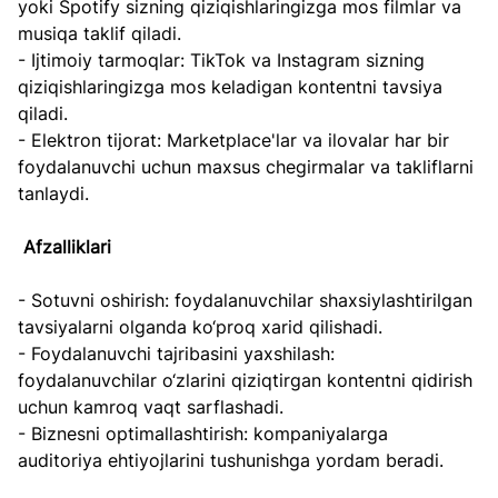
yoki Spotify sizning qiziqishlaringizga mos filmlar va 
musiqa taklif qiladi.  
- Ijtimoiy tarmoqlar: TikTok va Instagram sizning 
qiziqishlaringizga mos keladigan kontentni tavsiya 
qiladi.  
- Elektron tijorat: Marketplace'lar va ilovalar har bir 
foydalanuvchi uchun maxsus chegirmalar va takliflarni 
tanlaydi.
Afzalliklari
- Sotuvni oshirish: foydalanuvchilar shaxsiylashtirilgan 
tavsiyalarni olganda ko‘proq xarid qilishadi.  
- Foydalanuvchi tajribasini yaxshilash: 
foydalanuvchilar o‘zlarini qiziqtirgan kontentni qidirish 
uchun kamroq vaqt sarflashadi.  
- Biznesni optimallashtirish: kompaniyalarga 
auditoriya ehtiyojlarini tushunishga yordam beradi.