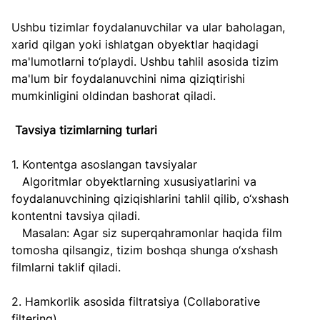
Ushbu tizimlar foydalanuvchilar va ular baholagan, 
xarid qilgan yoki ishlatgan obyektlar haqidagi 
ma'lumotlarni to‘playdi. Ushbu tahlil asosida tizim 
ma'lum bir foydalanuvchini nima qiziqtirishi 
mumkinligini oldindan bashorat qiladi.
Tavsiya tizimlarning turlari
1. Kontentga asoslangan tavsiyalar  
   Algoritmlar obyektlarning xususiyatlarini va 
foydalanuvchining qiziqishlarini tahlil qilib, o‘xshash 
kontentni tavsiya qiladi.  
   Masalan: Agar siz superqahramonlar haqida film 
tomosha qilsangiz, tizim boshqa shunga o‘xshash 
filmlarni taklif qiladi.
2. Hamkorlik asosida filtratsiya (Collaborative 
filtering)  