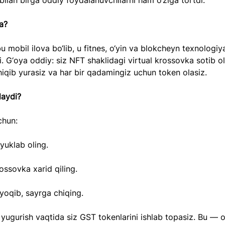
 bilan birga oddiy foydalanuvchilarni ham o‘ziga tortdi.
a?
mobil ilova bo‘lib, u fitnes, o‘yin va blokcheyn texnologiya
di. G‘oya oddiy: siz NFT shaklidagi virtual krossovka sotib ol
iqib yurasiz va har bir qadamingiz uchun token olasiz.
laydi?
chun:
 yuklab oling.
ssovka xarid qiling.
yoqib, sayrga chiqing.
 yugurish vaqtida siz GST tokenlarini ishlab topasiz. Bu — o