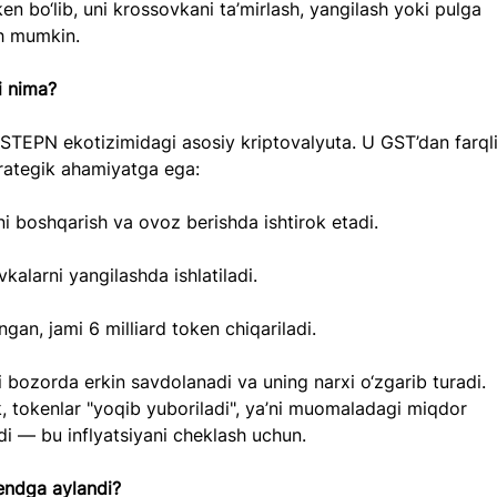
ken bo‘lib, uni krossovkani ta’mirlash, yangilash yoki pulga 
sh mumkin.
 nima?
TEPN ekotizimidagi asosiy kriptovalyuta. U GST’dan farqli
rategik ahamiyatga ega:
i boshqarish va ovoz berishda ishtirok etadi.
kalarni yangilashda ishlatiladi.
gan, jami 6 milliard token chiqariladi.
bozorda erkin savdolanadi va uning narxi o‘zgarib turadi. 
 tokenlar "yoqib yuboriladi", ya’ni muomaladagi miqdor 
di — bu inflyatsiyani cheklash uchun.
endga aylandi?