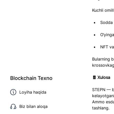
Kuchli omill
Sodda g
O‘yinga
NFT va 
Bularning b
krossovkaga
🧾 Xulosa
Blockchain Texno
STEPN — bl
Loyiha haqida
kelayotgani
Ammo esda 
Biz bilan aloqa
tashlang.