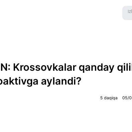
: Krossovkalar qanday qil
oaktivga aylandi?
5 daqiqa
05/0