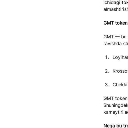
ichidagi to
almashtiri
GMT tokeni
GMT — bu S
ravishda st
Loyihan
Krossov
Cheklan
GMT tokeni 
Shuningdek,
kamaytirila
Nega bu tr