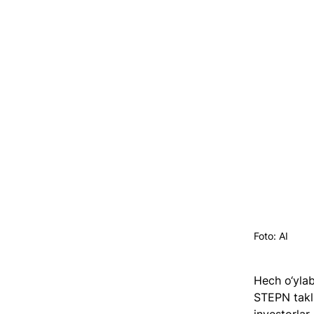
Foto: AI
Hech o‘ylab
STEPN takli