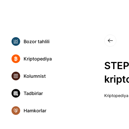
Bozor tahlili
Kriptopediya
STEPN
Kolumnist
kript
Tadbirlar
Kriptopediya
Hamkorlar