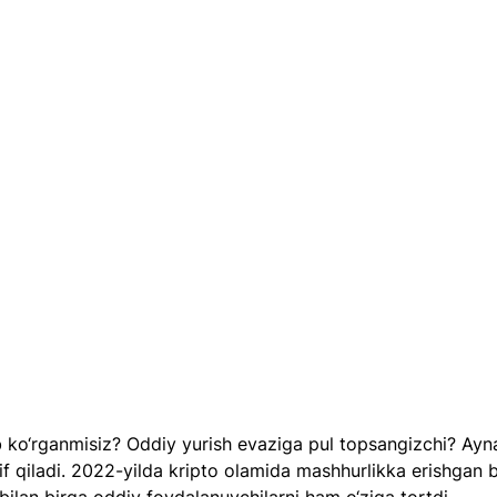
 ko‘rganmisiz? Oddiy yurish evaziga pul topsangizchi? Ayn
f qiladi. 2022-yilda kripto olamida mashhurlikka erishgan b