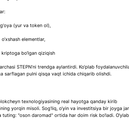
ar:
‘oya (yur va token ol),
 o‘xshash elementlar,
kriptoga bo‘lgan qiziqish
archasi STEPN’ni trendga aylantirdi. Ko‘plab foydalanuvchila
 sarflagan pulni qisqa vaqt ichida chiqarib olishdi.
okcheyn texnologiyasining real hayotga qanday kirib 
ning yorqin misoli. Sog‘liq, o‘yin va investitsiya bir joyga j
tuting: "oson daromad" ortida har doim risk bo‘ladi. O‘yla