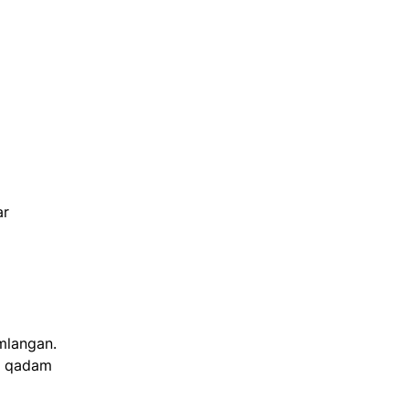
r 
amlangan. 
b qadam 