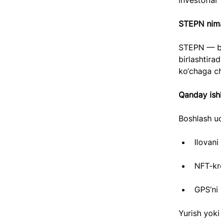
investorlar
STEPN nim
STEPN — bu 
birlashtira
ko‘chaga ch
Qanday ish
Boshlash u
Ilovani
NFT-kro
GPS’ni 
Yurish yoki