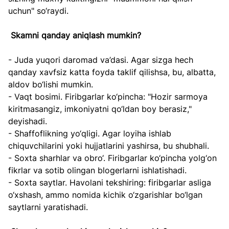
uchun" so‘raydi.  
Skamni qanday aniqlash mumkin?  
- Juda yuqori daromad va’dasi. Agar sizga hech 
qanday xavfsiz katta foyda taklif qilishsa, bu, albatta, 
aldov bo‘lishi mumkin.  
- Vaqt bosimi. Firibgarlar ko‘pincha: "Hozir sarmoya 
kiritmasangiz, imkoniyatni qo‘ldan boy berasiz," 
deyishadi.  
- Shaffoflikning yo‘qligi. Agar loyiha ishlab 
chiquvchilarini yoki hujjatlarini yashirsa, bu shubhali.  
- Soxta sharhlar va obro‘. Firibgarlar ko‘pincha yolg‘on 
fikrlar va sotib olingan blogerlarni ishlatishadi.  
- Soxta saytlar. Havolani tekshiring: firibgarlar asliga 
o‘xshash, ammo nomida kichik o‘zgarishlar bo‘lgan 
saytlarni yaratishadi.  