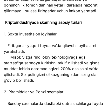
qonunchilik tomonidan hali yetarli darajada nazorat 
qilinmaydi, bu esa firibgarlar uchun imkon yaratadi.  
Kriptoindustriyada skamning asosiy turlari  
1. Soxta investitsion loyihalar.  
   Firibgarlar yuqori foyda va’da qiluvchi loyihalarni 
yaratishadi.  
   - Misol: Sizga "inqilobiy texnologiyaga ega 
startap"ga sarmoya kiritishni taklif qilishadi va qisqa 
muddat ichida daromadingizni 200% oshishini va’da 
qilishadi. Siz pulingizni o‘tkazganingizdan so‘ng ular 
g‘oyib bo‘lishadi.  
2. Piramidalar va Ponzi sxemalari.  
   Bunday sxemalarda dastlabki qatnashchilarga foyda 