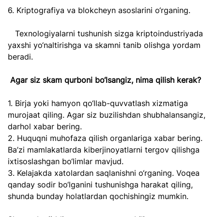
6. Kriptografiya va blokcheyn asoslarini o‘rganing.  
   Texnologiyalarni tushunish sizga kriptoindustriyada 
yaxshi yo‘naltirishga va skamni tanib olishga yordam 
beradi.  
Agar siz skam qurboni bo‘lsangiz, nima qilish kerak?  
1. Birja yoki hamyon qo‘llab-quvvatlash xizmatiga 
murojaat qiling. Agar siz buzilishdan shubhalansangiz, 
darhol xabar bering.  
2. Huquqni muhofaza qilish organlariga xabar bering. 
Ba’zi mamlakatlarda kiberjinoyatlarni tergov qilishga 
ixtisoslashgan bo‘limlar mavjud.  
3. Kelajakda xatolardan saqlanishni o‘rganing. Voqea 
qanday sodir bo‘lganini tushunishga harakat qiling, 
shunda bunday holatlardan qochishingiz mumkin.  