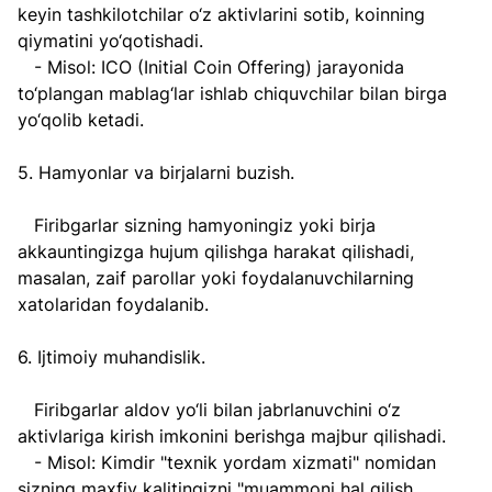
keyin tashkilotchilar o‘z aktivlarini sotib, koinning 
qiymatini yo‘qotishadi.  
   - Misol: ICO (Initial Coin Offering) jarayonida 
to‘plangan mablag‘lar ishlab chiquvchilar bilan birga 
yo‘qolib ketadi.  
5. Hamyonlar va birjalarni buzish.  
   Firibgarlar sizning hamyoningiz yoki birja 
akkauntingizga hujum qilishga harakat qilishadi, 
masalan, zaif parollar yoki foydalanuvchilarning 
xatolaridan foydalanib.  
6. Ijtimoiy muhandislik.  
   Firibgarlar aldov yo‘li bilan jabrlanuvchini o‘z 
aktivlariga kirish imkonini berishga majbur qilishadi.  
   - Misol: Kimdir "texnik yordam xizmati" nomidan 
sizning maxfiy kalitingizni "muammoni hal qilish 