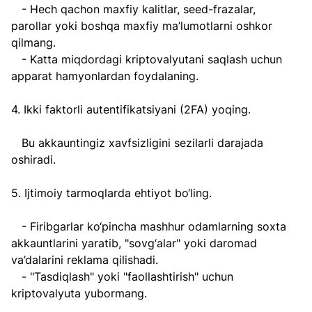
   - Hech qachon maxfiy kalitlar, seed-frazalar, 
parollar yoki boshqa maxfiy ma’lumotlarni oshkor 
qilmang.  
   - Katta miqdordagi kriptovalyutani saqlash uchun 
apparat hamyonlardan foydalaning.  
4. Ikki faktorli autentifikatsiyani (2FA) yoqing.  
   Bu akkauntingiz xavfsizligini sezilarli darajada 
oshiradi.  
5. Ijtimoiy tarmoqlarda ehtiyot bo‘ling.  
   - Firibgarlar ko‘pincha mashhur odamlarning soxta 
akkauntlarini yaratib, "sovg‘alar" yoki daromad 
va’dalarini reklama qilishadi.  
   - "Tasdiqlash" yoki "faollashtirish" uchun 
kriptovalyuta yubormang.  