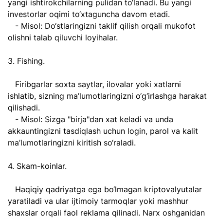
yangi ishtirokchilarning pulidan to‘lanadi. Bu yangi 
investorlar oqimi to‘xtaguncha davom etadi.  
   - Misol: Do‘stlaringizni taklif qilish orqali mukofot 
olishni talab qiluvchi loyihalar.  
3. Fishing.  
   Firibgarlar soxta saytlar, ilovalar yoki xatlarni 
ishlatib, sizning ma’lumotlaringizni o‘g‘irlashga harakat 
qilishadi.  
   - Misol: Sizga "birja"dan xat keladi va unda 
akkauntingizni tasdiqlash uchun login, parol va kalit 
ma’lumotlaringizni kiritish so‘raladi.  
4. Skam-koinlar.  
   Haqiqiy qadriyatga ega bo‘lmagan kriptovalyutalar 
yaratiladi va ular ijtimoiy tarmoqlar yoki mashhur 
shaxslar orqali faol reklama qilinadi. Narx oshganidan 