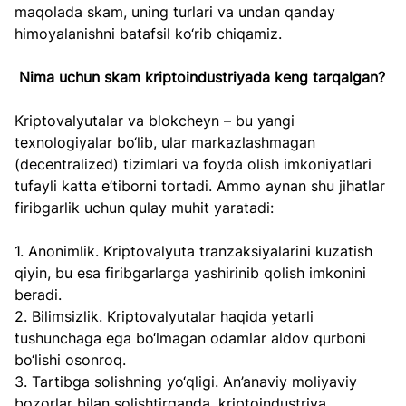
maqolada skam, uning turlari va undan qanday 
himoyalanishni batafsil ko‘rib chiqamiz.  
Nima uchun skam kriptoindustriyada keng tarqalgan?
Kriptovalyutalar va blokcheyn – bu yangi 
texnologiyalar bo‘lib, ular markazlashmagan 
(decentralized) tizimlari va foyda olish imkoniyatlari 
tufayli katta e’tiborni tortadi. Ammo aynan shu jihatlar 
firibgarlik uchun qulay muhit yaratadi:  
1. Anonimlik. Kriptovalyuta tranzaksiyalarini kuzatish 
qiyin, bu esa firibgarlarga yashirinib qolish imkonini 
beradi.  
2. Bilimsizlik. Kriptovalyutalar haqida yetarli 
tushunchaga ega bo‘lmagan odamlar aldov qurboni 
bo‘lishi osonroq.  
3. Tartibga solishning yo‘qligi. An’anaviy moliyaviy 
bozorlar bilan solishtirganda, kriptoindustriya 