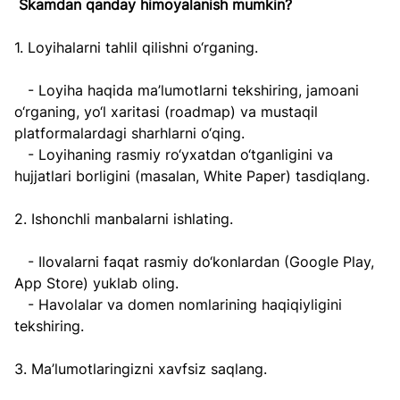
Skamdan qanday himoyalanish mumkin?  
1. Loyihalarni tahlil qilishni o‘rganing.  
   - Loyiha haqida ma’lumotlarni tekshiring, jamoani 
o‘rganing, yo‘l xaritasi (roadmap) va mustaqil 
platformalardagi sharhlarni o‘qing.  
   - Loyihaning rasmiy ro‘yxatdan o‘tganligini va 
hujjatlari borligini (masalan, White Paper) tasdiqlang.
2. Ishonchli manbalarni ishlating.  
   - Ilovalarni faqat rasmiy do‘konlardan (Google Play, 
App Store) yuklab oling.  
   - Havolalar va domen nomlarining haqiqiyligini 
tekshiring.  
3. Ma’lumotlaringizni xavfsiz saqlang.  