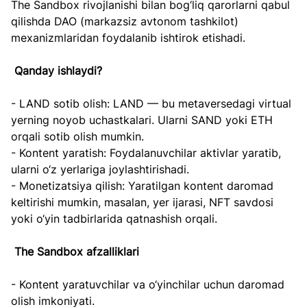
The Sandbox rivojlanishi bilan bog‘liq qarorlarni qabul 
qilishda DAO (markazsiz avtonom tashkilot) 
mexanizmlaridan foydalanib ishtirok etishadi.  
Qanday ishlaydi?
- LAND sotib olish: LAND — bu metaversedagi virtual 
yerning noyob uchastkalari. Ularni SAND yoki ETH 
orqali sotib olish mumkin.  
- Kontent yaratish: Foydalanuvchilar aktivlar yaratib, 
ularni o‘z yerlariga joylashtirishadi.  
- Monetizatsiya qilish: Yaratilgan kontent daromad 
keltirishi mumkin, masalan, yer ijarasi, NFT savdosi 
yoki o‘yin tadbirlarida qatnashish orqali.  
The Sandbox afzalliklari
- Kontent yaratuvchilar va o‘yinchilar uchun daromad 
olish imkoniyati.  