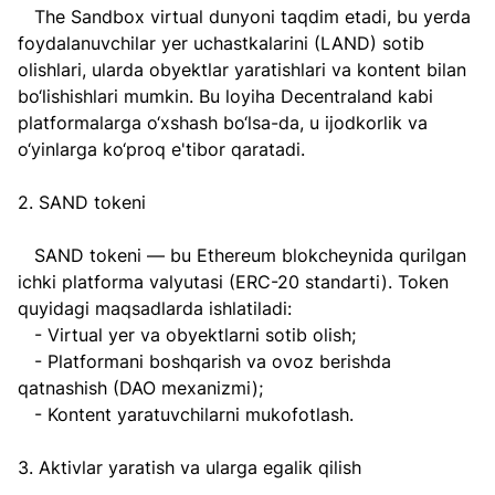
   The Sandbox virtual dunyoni taqdim etadi, bu yerda 
foydalanuvchilar yer uchastkalarini (LAND) sotib 
olishlari, ularda obyektlar yaratishlari va kontent bilan 
bo‘lishishlari mumkin. Bu loyiha Decentraland kabi 
platformalarga o‘xshash bo‘lsa-da, u ijodkorlik va 
o‘yinlarga ko‘proq e'tibor qaratadi.  
2. SAND tokeni  
   SAND tokeni — bu Ethereum blokcheynida qurilgan 
ichki platforma valyutasi (ERC-20 standarti). Token 
quyidagi maqsadlarda ishlatiladi:  
   - Virtual yer va obyektlarni sotib olish;  
   - Platformani boshqarish va ovoz berishda 
qatnashish (DAO mexanizmi);  
   - Kontent yaratuvchilarni mukofotlash.  
3. Aktivlar yaratish va ularga egalik qilish  