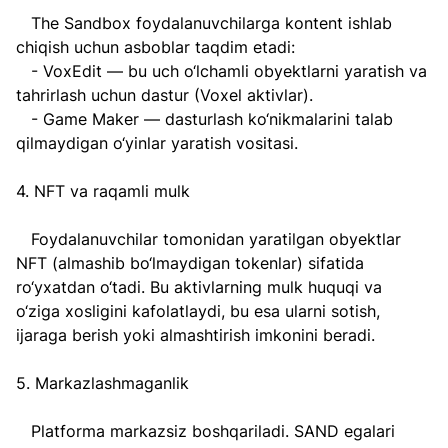
   The Sandbox foydalanuvchilarga kontent ishlab 
chiqish uchun asboblar taqdim etadi:  
   - VoxEdit — bu uch o‘lchamli obyektlarni yaratish va 
tahrirlash uchun dastur (Voxel aktivlar).  
   - Game Maker — dasturlash ko‘nikmalarini talab 
qilmaydigan o‘yinlar yaratish vositasi.  
4. NFT va raqamli mulk  
   Foydalanuvchilar tomonidan yaratilgan obyektlar 
NFT (almashib bo‘lmaydigan tokenlar) sifatida 
ro‘yxatdan o‘tadi. Bu aktivlarning mulk huquqi va 
o‘ziga xosligini kafolatlaydi, bu esa ularni sotish, 
ijaraga berish yoki almashtirish imkonini beradi.  
5. Markazlashmaganlik
   Platforma markazsiz boshqariladi. SAND egalari 