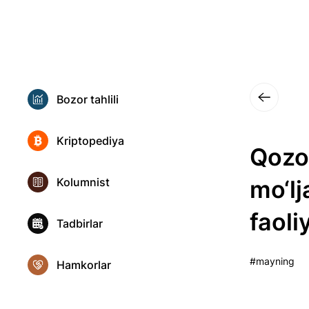
Bozor tahlili
Kriptopediya
Qozo
Kolumnist
mo‘lj
faoliy
Tadbirlar
#mayning
Hamkorlar