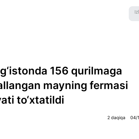
g‘istonda 156 qurilmaga
allangan mayning fermasi
ati to‘xtatildi
2 daqiqa
04/1