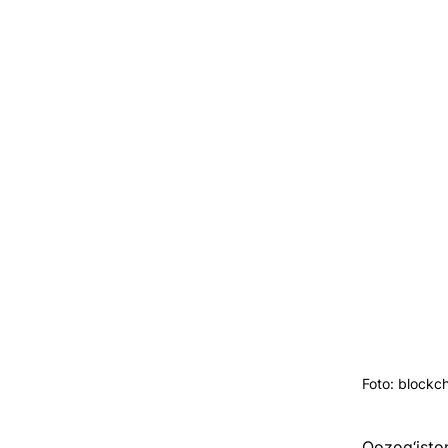
Foto: blockc
Qozog‘iston