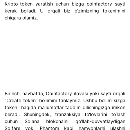
Kripto-token yaratish uchun bizga coinfactory sayti 
kerak bo‘ladi. U orqali biz o‘zimizning tokenimini 
chiqara olamiz.
Birinchi navbatda, Coinfactory ilovasi yoki sayti orqali 
‘’Create token’’ bo‘limini tanlaymiz. Ushbu bo‘lim sizga 
token  haqida ma’lumotlar taqdim qilishingizga imkon 
beradi. Shuningdek, tranzaksiya to‘lovlarini to‘lash 
cuhun Solana blokchaini qo‘llab-quvvatlaydigan 
Solfare yoki Phantom kabi hamyonlarni ulashni 