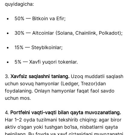
quyidagicha:
50% — Bitkoin va Efir;
30% — Altcoinlar (Solana, Chainlink, Polkadot);
15% — Steyblkoinlar;
5% — Xavfi yuqori tokenlar.
3.
 Xavfsiz saqlashni tanlang. 
Uzoq muddatli saqlash 
uchun sovuq hamyonlar (Ledger, Trezor)dan 
foydalaning. Onlayn hamyonlar faqat faol savdo 
uchun mos.
4. 
Portfelni vaqti-vaqti bilan qayta muvozanatlang. 
Har 1–2 oyda tuzilmani tekshirib chiqing: agar biror 
aktiv o‘sgan yoki tushgan bo‘lsa, nisbatlarni qayta 
belgilang. Bu foyda va xavf o‘rtasidagi muvozanatni 