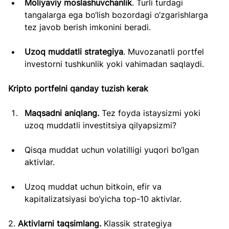
Moliyaviy moslashuvchanlik
. Turli turdagi 
tangalarga ega bo‘lish bozordagi o‘zgarishlarga 
tez javob berish imkonini beradi.
Uzoq muddatli strategiya
. Muvozanatli portfel 
investorni tushkunlik yoki vahimadan saqlaydi.
Kripto portfelni qanday tuzish kerak
Maqsadni aniqlang. 
Tez foyda istaysizmi yoki 
uzoq muddatli investitsiya qilyapsizmi?
Qisqa muddat uchun volatilligi yuqori bo‘lgan 
aktivlar.
Uzoq muddat uchun bitkoin, efir va 
kapitalizatsiyasi bo‘yicha top-10 aktivlar.
2. 
Aktivlarni taqsimlang. 
Klassik strategiya 