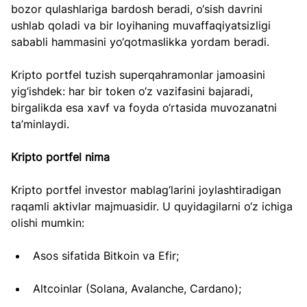
bozor qulashlariga bardosh beradi, o‘sish davrini 
ushlab qoladi va bir loyihaning muvaffaqiyatsizligi 
sababli hammasini yo‘qotmaslikka yordam beradi.
Kripto portfel tuzish superqahramonlar jamoasini 
yig‘ishdek: har bir token o‘z vazifasini bajaradi, 
birgalikda esa xavf va foyda o‘rtasida muvozanatni 
ta’minlaydi.
Kripto portfel nima
Kripto portfel investor mablag‘larini joylashtiradigan 
raqamli aktivlar majmuasidir. U quyidagilarni o‘z ichiga 
olishi mumkin:
Asos sifatida Bitkoin va Efir;
Altcoinlar (Solana, Avalanche, Cardano);