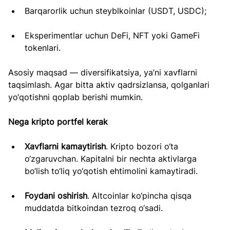
Barqarorlik uchun steyblkoinlar (USDT, USDC);
Eksperimentlar uchun DeFi, NFT yoki GameFi 
tokenlari.
Asosiy maqsad — diversifikatsiya, ya’ni xavflarni 
taqsimlash. Agar bitta aktiv qadrsizlansa, qolganlari 
yo‘qotishni qoplab berishi mumkin.
Nega kripto portfel kerak
Xavflarni kamaytirish
. Kripto bozori o‘ta 
o‘zgaruvchan. Kapitalni bir nechta aktivlarga 
bo‘lish to‘liq yo‘qotish ehtimolini kamaytiradi.
Foydani oshirish
. Altcoinlar ko‘pincha qisqa 
muddatda bitkoindan tezroq o‘sadi.