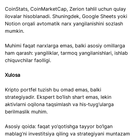
CoinStats, CoinMarketCap, Zerion tahlil uchun qulay 
ilovalar hisoblanadi. Shuningdek, Google Sheets yoki 
Notion orqali avtomatik narx yangilanishini sozlash 
mumkin.
Muhimi faqat narxlarga emas, balki asosiy omillarga 
ham qarash: yangiliklar, tarmoq yangilanishlari, ishlab 
chiquvchilar faolligi.
Xulosa
Kripto portfel tuzish bu omad emas, balki 
strategiyadir. Ekspert bo‘lish shart emas, lekin 
aktivlarni oqilona taqsimlash va his-tuyg‘ularga 
berilmaslik muhim.
Asosiy qoida: faqat yo‘qotishga tayyor bo‘lgan 
mablag‘ni investitsiya qiling va strategiyani muntazam 