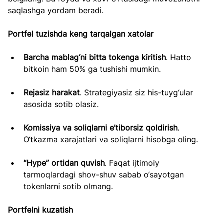
saqlashga yordam beradi.
Portfel tuzishda keng tarqalgan xatolar
Barcha mablag‘ni bitta tokenga kiritish
. Hatto 
bitkoin ham 50% ga tushishi mumkin.
Rejasiz harakat
. Strategiyasiz siz his-tuyg‘ular 
asosida sotib olasiz.
Komissiya va soliqlarni e’tiborsiz qoldirish
. 
O‘tkazma xarajatlari va soliqlarni hisobga oling.
“Hype” ortidan quvish
. Faqat ijtimoiy 
tarmoqlardagi shov-shuv sabab o‘sayotgan 
tokenlarni sotib olmang.
Portfelni kuzatish