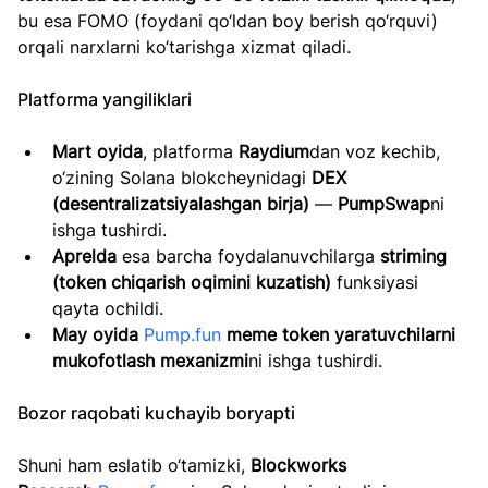
bu esa FOMO (foydani qo‘ldan boy berish qo‘rquvi) 
orqali narxlarni ko‘tarishga xizmat qiladi.
Platforma yangiliklari
Mart oyida
, platforma 
Raydium
dan voz kechib, 
o‘zining Solana blokcheynidagi 
DEX 
(desentralizatsiyalashgan birja)
 — 
PumpSwap
ni 
ishga tushirdi.
Aprelda
 esa barcha foydalanuvchilarga 
striming 
(token chiqarish oqimini kuzatish)
 funksiyasi 
qayta ochildi.
May oyida
Pump.fun
meme token yaratuvchilarni 
mukofotlash mexanizmi
ni ishga tushirdi.
Bozor raqobati kuchayib boryapti
Shuni ham eslatib o‘tamizki, 
Blockworks 