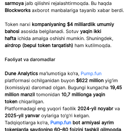
sarmoya
 jalb qilishni rejalashtirmoqda. Bu haqda 
Blockworks
 axborot manbalariga tayanib xabar berdi.
Token narxi 
kompaniyaning $4 milliardlik umumiy 
bahosi
 asosida belgilanadi. Sotuv 
yaqin ikki 
hafta
 ichida amalga oshishi mumkin. Shuningdek, 
airdrop (bepul token tarqatish)
 ham kutilmoqda.
Faoliyat va daromadlar
Dune Analytics
 ma’lumotiga ko‘ra, 
Pump.fun
platformasi ochilganidan buyon 
$622 million
 yig‘im 
(komissiya) daromad olgan. Bugungi kungacha 
19,45 
million manzil
 tomonidan 
10,7 millionga yaqin 
token
 chiqarilgan.
Platformadagi eng yuqori faollik 
2024-yil noyabr
 va 
2025-yil yanvar
 oylariga to‘g‘ri kelgan.
Tadqiqotlarga ko‘ra, 
Pump.fun
 bot armiyasi ayrim 
tokenlarda savdoning 60–80 foizini tashkil qilmoqda
, 