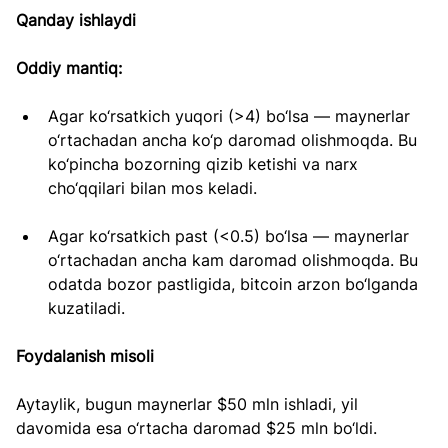
Qanday ishlaydi
Oddiy mantiq:
Agar ko‘rsatkich yuqori (>4) bo‘lsa — maynerlar 
o‘rtachadan ancha ko‘p daromad olishmoqda. Bu 
ko‘pincha bozorning qizib ketishi va narx 
cho‘qqilari bilan mos keladi.
Agar ko‘rsatkich past (<0.5) bo‘lsa — maynerlar 
o‘rtachadan ancha kam daromad olishmoqda. Bu 
odatda bozor pastligida, bitcoin arzon bo‘lganda 
kuzatiladi.
Foydalanish misoli
Aytaylik, bugun maynerlar $50 mln ishladi, yil 
davomida esa o‘rtacha daromad $25 mln bo‘ldi.