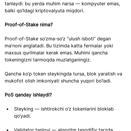
tanlaydi: bu yerda muhim narsa — kompyuter emas, 
balki qo‘ldagi kriptovalyuta miqdori.
Proof-of-Stake nima?
Proof-of-Stake so‘zma-so‘z “ulush isboti” degan 
ma’noni anglatadi. Bu tizimda katta fermalar yoki 
maxsus qurilmalar kerak emas. Muhimi qancha 
tokeningizni tarmoqda muzlatganingiz.
Qancha ko‘p token steykingda tursa, blok yaratish va 
mukofot olish imkoniyati shuncha yuqori bo‘ladi.
PoS qanday ishlaydi?
Steyking — ishtirokchi o‘z tokenlarini bloklab 
qo‘yadi.
Validator tanlovi — algoritm tasodifiy tarzda 