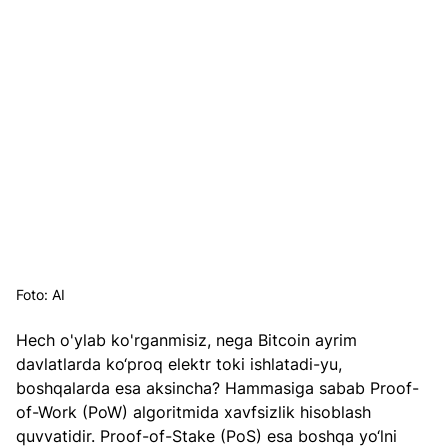
Foto: AI
Hech o'ylab ko'rganmisiz, nega Bitcoin ayrim 
davlatlarda ko‘proq elektr toki ishlatadi-yu, 
boshqalarda esa aksincha? Hammasiga sabab Proof-
of-Work (PoW) algoritmida xavfsizlik hisoblash 
quvvatidir. Proof-of-Stake (PoS) esa boshqa yo‘lni 