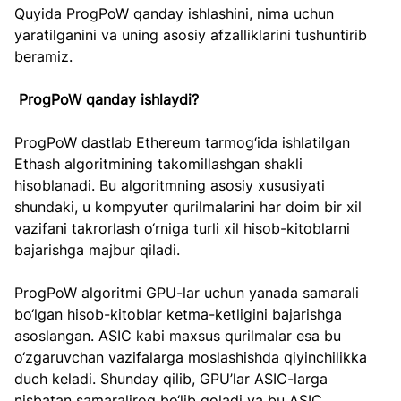
Quyida ProgPoW qanday ishlashini, nima uchun 
yaratilganini va uning asosiy afzalliklarini tushuntirib 
beramiz.
ProgPoW qanday ishlaydi?
ProgPoW dastlab Ethereum tarmog‘ida ishlatilgan 
Ethash algoritmining takomillashgan shakli 
hisoblanadi. Bu algoritmning asosiy xususiyati 
shundaki, u kompyuter qurilmalarini har doim bir xil 
vazifani takrorlash o‘rniga turli xil hisob-kitoblarni 
bajarishga majbur qiladi.
ProgPoW algoritmi GPU-lar uchun yanada samarali 
bo‘lgan hisob-kitoblar ketma-ketligini bajarishga 
asoslangan. ASIC kabi maxsus qurilmalar esa bu 
o‘zgaruvchan vazifalarga moslashishda qiyinchilikka 
duch keladi. Shunday qilib, GPU’lar ASIC-larga 
nisbatan samaraliroq bo‘lib qoladi va bu ASIC 