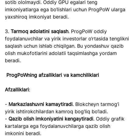
sotib ololmaydi. Oddiy GPU egalari teng 
imkoniyatlarga ega bo‘lishlari uchun ProgPoW ularga 
yaxshiroq imkoniyat beradi.
3. 
Tarmoq adolatini saqlash
. ProgPoW oddiy 
foydalanuvchilar va yirik investorlar o‘rtasida tenglikni 
saqlash uchun ishlab chiqilgan. Bu yondashuv qazib 
olish mukofotlarini adolatli taqsimlashga yordam 
beradi.
ProgPoWning afzalliklari va kamchiliklari
Afzalliklari
:
- 
Markazlashuvni kamaytiradi
. Blokcheyn tarmog‘i 
yirik ishtirokchilardan kamroq bog‘liq bo‘ladi.
- 
Qazib olish imkoniyatini kengaytiradi
. Oddiy grafik 
kartalarga ega foydalanuvchilarga qazib olish 
imkonini beradi.