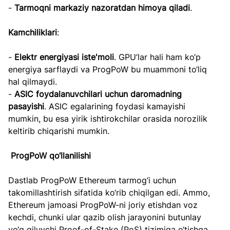
- 
Tarmoqni markaziy nazoratdan himoya qiladi
.
Kamchiliklari
:
- 
Elektr energiyasi iste'moli
. GPU’lar hali ham ko‘p 
energiya sarflaydi va ProgPoW bu muammoni to‘liq 
hal qilmaydi.
- 
ASIC foydalanuvchilari uchun daromadning 
pasayishi
. ASIC egalarining foydasi kamayishi 
mumkin, bu esa yirik ishtirokchilar orasida norozilik 
keltirib chiqarishi mumkin.
ProgPoW qo‘llanilishi
Dastlab ProgPoW Ethereum tarmog‘i uchun 
takomillashtirish sifatida ko‘rib chiqilgan edi. Ammo, 
Ethereum jamoasi ProgPoW-ni joriy etishdan voz 
kechdi, chunki ular qazib olish jarayonini butunlay 
yo‘q qiluvchi Proof-of-Stake (PoS) tizimiga o‘tishga 