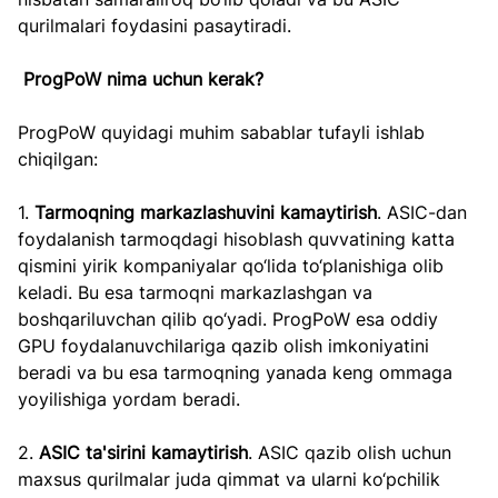
qurilmalari foydasini pasaytiradi.
ProgPoW nima uchun kerak?
ProgPoW quyidagi muhim sabablar tufayli ishlab 
chiqilgan:
1. 
Tarmoqning markazlashuvini kamaytirish
. ASIC-dan 
foydalanish tarmoqdagi hisoblash quvvatining katta 
qismini yirik kompaniyalar qo‘lida to‘planishiga olib 
keladi. Bu esa tarmoqni markazlashgan va 
boshqariluvchan qilib qo‘yadi. ProgPoW esa oddiy 
GPU foydalanuvchilariga qazib olish imkoniyatini 
beradi va bu esa tarmoqning yanada keng ommaga 
yoyilishiga yordam beradi.
2. 
ASIC ta'sirini kamaytirish
. ASIC qazib olish uchun 
maxsus qurilmalar juda qimmat va ularni ko‘pchilik 