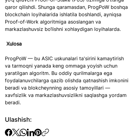
qaror qilishdi. Shunga qaramasdan, ProgPoW boshqa 
blockchain loyihalarida ishlatila boshlandi, ayniqsa 
Proof-of-Work algoritmiga asoslangan va 
markazlashuvsiz bo‘lishni xohlaydigan loyihalarda.
Xulosa
ProgPoW — bu ASIC uskunalari ta'sirini kamaytirish 
va tarmoqni yanada keng ommaga yoyish uchun 
yaratilgan algoritm. Bu oddiy qurilmalarga ega 
foydalanuvchilarga qazib olishda qatnashish imkonini 
beradi va blokcheynning asosiy tamoyillari — 
xavfsizlik va markazlashuvsizlikni saqlashga yordam 
beradi.
Ulashish: