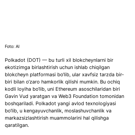
Foto: AI
Polkadot (DOT) — bu turli xil blokcheynlarni bir 
ekotizimga birlashtirish uchun ishlab chiqilgan 
blokcheyn platformasi bo‘lib, ular xavfsiz tarzda bir-
biri bilan o‘zaro hamkorlik qilishi mumkin. Bu ochiq 
kodli loyiha bo‘lib, uni Ethereum asoschilaridan biri 
Gavin Vud yaratgan va Web3 Foundation tomonidan 
boshqariladi. Polkadot yangi avlod texnologiyasi 
bo‘lib, u kengayuvchanlik, moslashuvchanlik va 
markazsizlashtirish muammolarini hal qilishga 
qaratilgan.