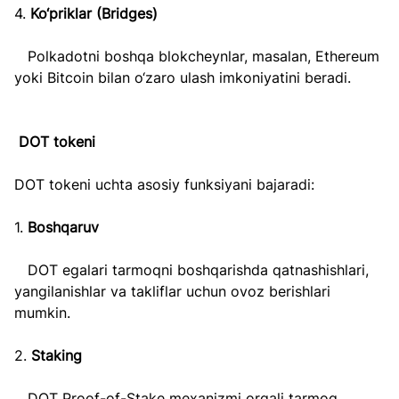
4. 
Ko‘priklar (Bridges)  
   Polkadotni boshqa blokcheynlar, masalan, Ethereum 
yoki Bitcoin bilan o‘zaro ulash imkoniyatini beradi.
DOT tokeni
DOT tokeni uchta asosiy funksiyani bajaradi:
1. 
Boshqaruv  
   DOT egalari tarmoqni boshqarishda qatnashishlari, 
yangilanishlar va takliflar uchun ovoz berishlari 
mumkin.
2. 
Staking
   DOT Proof-of-Stake mexanizmi orqali tarmoq 