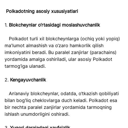
 Polkadotning asosiy xususiyatlari
1. 
Blokcheynlar o‘rtasidagi moslashuvchanlik 
   Polkadot turli xil blokcheynlarga (ochiq yoki yopiq) 
ma'lumot almashish va o‘zaro hamkorlik qilish 
imkoniyatini beradi. Bu paralel zanjirlar (parachains) 
yordamida amalga oshiriladi, ular asosiy Polkadot 
tarmog‘iga ulanadi.
2. 
Kengayuvchanlik  
   An’anaviy blokcheynlar, odatda, o‘tkazish qobiliyati 
bilan bog‘liq cheklovlarga duch keladi. Polkadot esa 
bir nechta paralel zanjirlar yordamida tarmoqning 
ishlash unumdorligini oshiradi.
3. 
Yuqori darajadagi xavfsizlik  