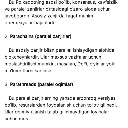
   Bu Polkadotning asosi bo‘lib, konsensus, xavfsizlik 
va paralel zanjirlar o‘rtasidagi o‘zaro aloqa uchun 
javobgardir. Asosiy zanjirda faqat muhim 
operatsiyalar bajariladi.
2. 
Parachains (paralel zanjirlar)  
   Bu asosiy zanjir bilan parallel ishlaydigan alohida 
blokcheynlardir. Ular maxsus vazifalar uchun 
moslashtirilishi mumkin, masalan, DeFi, o‘yinlar yoki 
ma’lumotlarni saqlash.
3. 
Parathreads (paralel oqimlar)  
   Bu paralel zanjirlarning yanada arzonroq versiyasi 
bo‘lib, resurslardan foydalanish uchun to‘lov qilinadi. 
Ular doimiy ulanish talab qilinmaydigan loyihalar 
uchun mos.