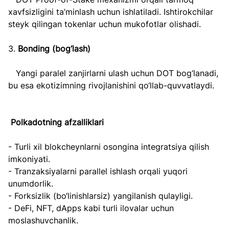
xavfsizligini ta’minlash uchun ishlatiladi. Ishtirokchilar 
steyk qilingan tokenlar uchun mukofotlar olishadi.
3. 
Bonding (bog‘lash)  
   Yangi paralel zanjirlarni ulash uchun DOT bog‘lanadi, 
bu esa ekotizimning rivojlanishini qo‘llab-quvvatlaydi.
Polkadotning afzalliklari
- Turli xil blokcheynlarni osongina integratsiya qilish 
imkoniyati.
- Tranzaksiyalarni parallel ishlash orqali yuqori 
unumdorlik.
- Forksizlik (bo‘linishlarsiz) yangilanish qulayligi.
- DeFi, NFT, dApps kabi turli ilovalar uchun 
moslashuvchanlik.