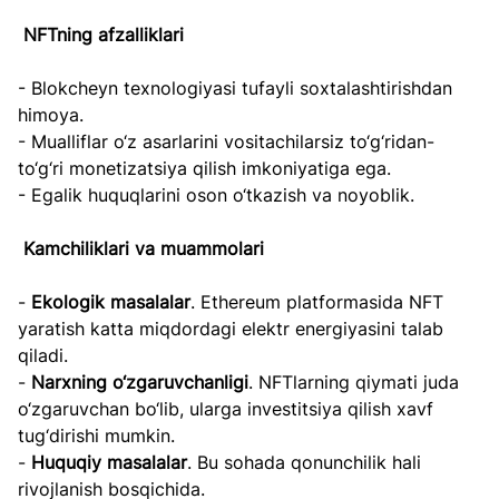
NFTning afzalliklari
- Blokcheyn texnologiyasi tufayli soxtalashtirishdan 
himoya.
- Mualliflar o‘z asarlarini vositachilarsiz to‘g‘ridan-
to‘g‘ri monetizatsiya qilish imkoniyatiga ega.
- Egalik huquqlarini oson o‘tkazish va noyoblik.
Kamchiliklari va muammolari
- 
Ekologik masalalar
. Ethereum platformasida NFT 
yaratish katta miqdordagi elektr energiyasini talab 
qiladi.
- 
Narxning o‘zgaruvchanligi
. NFTlarning qiymati juda 
o‘zgaruvchan bo‘lib, ularga investitsiya qilish xavf 
tug‘dirishi mumkin.
- 
Huquqiy masalalar
. Bu sohada qonunchilik hali 
rivojlanish bosqichida.