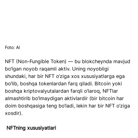
Foto: AI
NFT (Non-Fungible Token) — bu blokcheynda mavjud 
bo‘lgan noyob raqamli aktiv. Uning noyobligi 
shundaki, har bir NFT o‘ziga xos xususiyatlarga ega 
bo‘lib, boshqa tokenlardan farq qiladi. Bitcoin yoki 
boshqa kriptovalyutalardan farqli o‘laroq, NFTlar 
almashtirib bo‘lmaydigan aktivlardir (bir bitcoin har 
doim boshqasiga teng bo‘ladi, lekin har bir NFT o‘ziga 
xosdir).
NFTning xususiyatlari