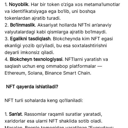
1. 
Noyoblik
. Har bir token o‘ziga xos metama’lumotlar 
va identifikatsiyaga ega bo‘lib, uni boshqa 
tokenlardan ajratib turadi.
2. 
Bo‘linmaslik
. Aksariyat hollarda NFTni an’anaviy 
valyutalardagi kabi qismlarga ajratib bo‘lmaydi.
3. 
Egalikni tasdiqlash
. Blokcheynda kim NFT egasi 
ekanligi yozib qo‘yiladi, bu esa soxtalashtirishni 
deyarli imkonsiz qiladi.
4. 
Blokcheyn texnologiyasi
. NFTlarni yaratish va 
saqlash uchun eng ommabop platformalar — 
Ethereum, Solana, Binance Smart Chain.
NFT qayerda ishlatiladi?
NFT turli sohalarda keng qo‘llaniladi:
1. 
San’at
. Rassomlar raqamli suratlar yaratadi, 
xaridorlar esa ularni NFT shaklida sotib oladi. 
Masalan, Beeple tomonidan yaratilgan "Everydays: 