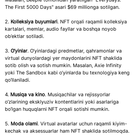
The First 5000 Days" asari $69 millionga sotilgan.
2. 
Kolleksiya buyumlari
. NFT orqali raqamli kolleksiya 
kartalari, memlar, audio fayllar va boshqa noyob 
ob’ektlar sotiladi.
3. 
O‘yinlar
. O‘yinlardagi predmetlar, qahramonlar va 
virtual dunyolardagi yer maydonlarini NFT shaklida 
sotib olish va sotish mumkin. Masalan, Axie Infinity 
yoki The Sandbox kabi o‘yinlarda bu texnologiya keng 
qo‘llaniladi.
4. 
Musiqa va kino
. Musiqachilar va rejissyorlar 
o‘zlarining eksklyuziv kontentlarini yoki asarlariga 
bo‘lgan huquqlarni NFT orqali sotishi mumkin.
5. 
Moda olami
. Virtual avatarlar uchun raqamli kiyim-
kechak va aksessuarlar ham NFT shaklida sotilmoqda.