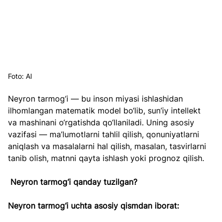
Foto: AI
Neyron tarmog‘i — bu inson miyasi ishlashidan 
ilhomlangan matematik model bo‘lib, sun’iy intellekt 
va mashinani o‘rgatishda qo‘llaniladi. Uning asosiy 
vazifasi — ma’lumotlarni tahlil qilish, qonuniyatlarni 
aniqlash va masalalarni hal qilish, masalan, tasvirlarni 
tanib olish, matnni qayta ishlash yoki prognoz qilish.  
Neyron tarmog‘i qanday tuzilgan?  
Neyron tarmog‘i uchta asosiy qismdan iborat:  