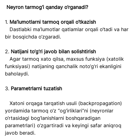
Neyron tarmog‘i qanday o‘rganadi?  
1. 
Ma’lumotlarni tarmoq orqali o‘tkazish
   Dastlabki ma’lumotlar qatlamlar orqali o‘tadi va har 
bir bosqichda o‘zgaradi.  
2. 
Natijani to‘g‘ri javob bilan solishtirish  
   Agar tarmoq xato qilsa, maxsus funksiya (xatolik 
funksiyasi) natijaning qanchalik noto‘g‘ri ekanligini 
baholaydi.  
3. 
Parametrlarni tuzatish  
   Xatoni orqaga tarqatish usuli (backpropagation) 
yordamida tarmoq o‘z “og‘irliklari”ni (neyronlar 
o‘rtasidagi bog‘lanishlarni boshqaradigan 
parametrlari) o‘zgartiradi va keyingi safar aniqroq 
javob beradi.  