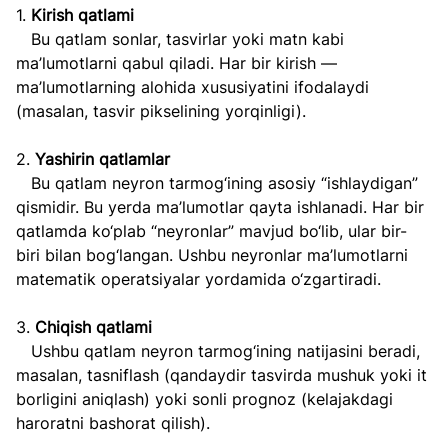
1. 
Kirish qatlami  
   Bu qatlam sonlar, tasvirlar yoki matn kabi 
ma’lumotlarni qabul qiladi. Har bir kirish — 
ma’lumotlarning alohida xususiyatini ifodalaydi 
(masalan, tasvir pikselining yorqinligi).  
2. 
Yashirin qatlamlar  
   Bu qatlam neyron tarmog‘ining asosiy “ishlaydigan” 
qismidir. Bu yerda ma’lumotlar qayta ishlanadi. Har bir 
qatlamda ko‘plab “neyronlar” mavjud bo‘lib, ular bir-
biri bilan bog‘langan. Ushbu neyronlar ma’lumotlarni 
matematik operatsiyalar yordamida o‘zgartiradi.  
3. 
Chiqish qatlami  
   Ushbu qatlam neyron tarmog‘ining natijasini beradi, 
masalan, tasniflash (qandaydir tasvirda mushuk yoki it 
borligini aniqlash) yoki sonli prognoz (kelajakdagi 
haroratni bashorat qilish).  