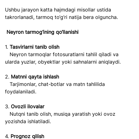
Ushbu jarayon katta hajmdagi misollar ustida 
takrorlanadi, tarmoq to‘g‘ri natija bera olguncha.  
Neyron tarmog‘ining qo‘llanishi  
1. 
Tasvirlarni tanib olish  
   Neyron tarmoqlar fotosuratlarni tahlil qiladi va 
ularda yuzlar, obyektlar yoki sahnalarni aniqlaydi.  
2. 
Matnni qayta ishlash  
   Tarjimonlar, chat-botlar va matn tahlilida 
foydalaniladi.  
3. 
Ovozli ilovalar  
   Nutqni tanib olish, musiqa yaratish yoki ovoz 
yozishda ishlatiladi.  
4. 
Prognoz qilish  