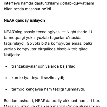
interfeys hamda dasturchilarni qo‘llab-quvvatlashi 
bilan tezda mashhur bo‘ldi.
NEAR qanday ishlaydi?
NEAR’ning asosiy texnologiyasi — Nightshade. U 
tarmoqdagi yukni yuzlab tugunlar o‘rtasida 
taqsimlaydi. Go‘yoki bitta kompyuter emas, balki 
yuzlab kompyuter birgalikda hisob-kitob qiladi. 
Natijada:
tranzaksiyalar soniyalarda bajariladi;
komissiya deyarli sezilmaydi;
tarmoq kengaysa ham tezligi tushmaydi.
Bundan tashqari, NEAR’da oddiy akkaunt nomlari bor. 
Masalan, uzun va chalkash manzil o‘rniga ali.near deb 