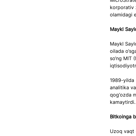
MicroStrate
korporativ 
olamidagi e
Maykl Sayl
Maykl Saylo
oilada o‘sg
so‘ng MIT 
iqtisodiyot
1989-yilda
analitika v
qog‘ozda mi
kamaytirdi.
Bitkoinga b
Uzoq vaqt 