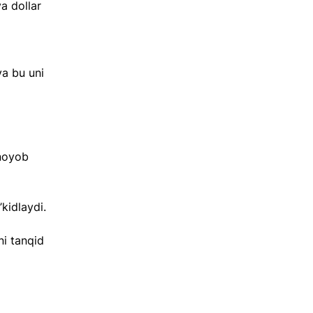
a dollar 
a bu uni 
noyob 
’kidlaydi.
ni tanqid 