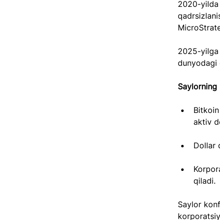
2020-yilda 
qadrsizlani
MicroStrate
2025-yilga
dunyodagi e
Saylorning 
Bitkoin
aktiv d
Dollar 
Korpora
qiladi.
Saylor konf
korporatsiy