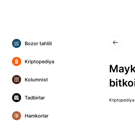
Bozor tahlili
Kriptopediya
Mayk
Kolumnist
bitko
Tadbirlar
Kriptopediya
Hamkorlar