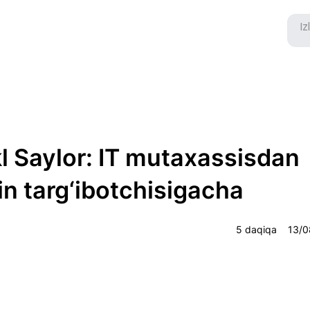
l Saylor: IT mutaxassisdan
in targ‘ibotchisigacha
5 daqiqa
13/0