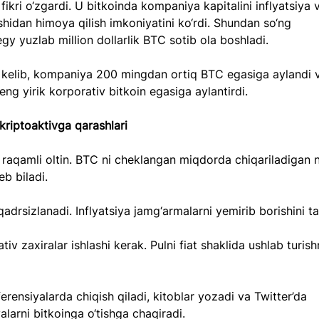
fikri o‘zgardi. U bitkoinda kompaniya kapitalini inflyatsiya v
shidan himoya qilish imkoniyatini ko‘rdi. Shundan so‘ng 
gy yuzlab million dollarlik BTC sotib ola boshladi.
 kelib, kompaniya 200 mingdan ortiq BTC egasiga aylandi v
ng yirik korporativ bitkoin egasiga aylantirdi.
kriptoaktivga qarashlari
 raqamli oltin. BTC ni cheklangan miqdorda chiqariladigan 
eb biladi.
qadrsizlanadi. Inflyatsiya jamg‘armalarni yemirib borishini ta
tiv zaxiralar ishlashi kerak. Pulni fiat shaklida ushlab turish
erensiyalarda chiqish qiladi, kitoblar yozadi va Twitter’da 
alarni bitkoinga o‘tishga chaqiradi.