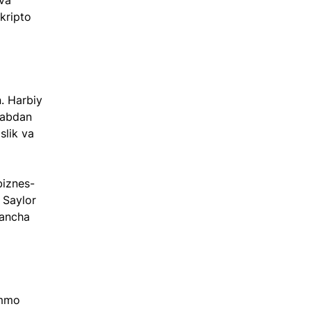
va 
kripto 
. Harbiy 
tabdan 
lik va 
biznes-
 Saylor 
 ancha 
Ammo 