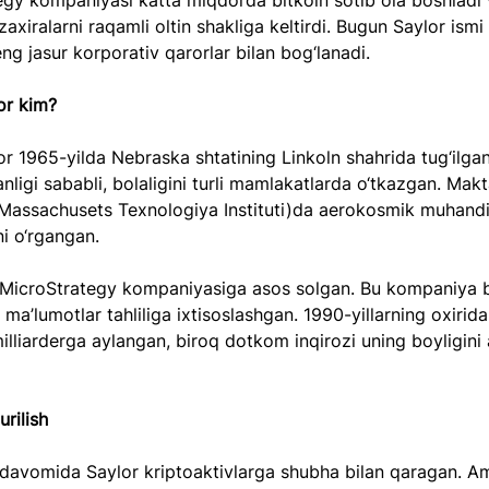
gy kompaniyasi katta miqdorda bitkoin sotib ola boshladi 
zaxiralarni raqamli oltin shakliga keltirdi. Bugun Saylor ismi 
ng jasur korporativ qarorlar bilan bog‘lanadi.
or kim?
r 1965-yilda Nebraska shtatining Linkoln shahrida tug‘ilgan
anligi sababli, bolaligini turli mamlakatlarda o‘tkazgan. Mak
(Massachusets Texnologiya Instituti)da aerokosmik muhandis
ni o‘rgangan.
 MicroStrategy kompaniyasiga asos solgan. Bu kompaniya 
a ma’lumotlar tahliliga ixtisoslashgan. 1990-yillarning oxirida
lliarderga aylangan, biroq dotkom inqirozi uning boyligini
urilish
davomida Saylor kriptoaktivlarga shubha bilan qaragan. 