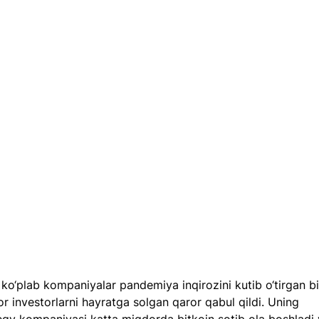
ko‘plab kompaniyalar pandemiya inqirozini kutib o‘tirgan bi
r investorlarni hayratga solgan qaror qabul qildi. Uning 