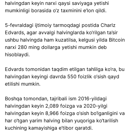
halvingdan keyin narxi qaysi saviyaga yetishi 
mumkinligi borasida o‘z taxminini e’lon qildi.
5-fevraldagi ijtimoiy tarmoqdagi postida Charlz 
Edvards, agar avvalgi halvinglarda ko‘rilgan ta’sir 
ushbu halvingda ham kuzatilsa, kelgusi yilda Bitcoin 
narxi 280 ming dollarga yetishi mumkin deb 
hisoblaydi. 
Edvards tomonidan taqdim etilgan tahlilga ko‘ra, bu 
halvingdan keyingi davrda 550 foizlik o‘sish qayd 
etilishi mumkin.
Boshqa tomondan, tajribali ism 2016-yildagi 
halvingdan keyin 2,089 foizga va 2020-yilgi 
halvingdan keyin 8,966 foizga o‘sish bo‘lganligini va 
har o‘tgan yarim halving bilan yuqoriga ko‘tarilish 
kuchining kamayishiga e’tibor qaratdi.