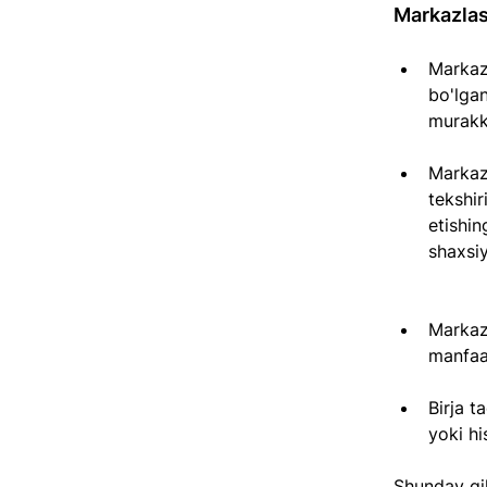
Markazlash
Markaz
bo'lgan
murakk
Markaz
tekshir
etishi
shaxsiy
Markazl
manfaa
Birja t
yoki h
Shunday qil