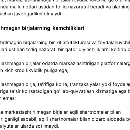
amda ma'lumotlari ustidan to'liq nazoratni beradi va ularning
 uchun javobgarlikni olmaydi.
hmagan birjalarning  kamchiliklari
irilmagan birjalarning bir xil arxitekturasi va foydalanuvchi
ari ustidan to'liq nazorati bir qator qiyinchiliklarni keltirib 
lashmagan birjalar odatda markazlashtirilgan platformalar
n kichikroq likvidlik puliga ega;
ashmagan birja, ta'rifiga ko'ra, tranzaksiyalar yoki foydala
riga ta'sir ko'rsatadigan qo'llab-quvvatlash xizmatiga ega bo
 emas;
a markazlashtirilmagan birjalar aqlli shartnomalar bilan 
ilganligi sababli, aqlli shartnomalar bilan o'zaro aloqada 
alyutalar ularda sotilmaydi.