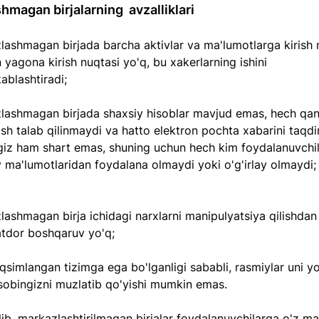
magan birjalarning  avzalliklari
lashmagan birjada barcha aktivlar va ma'lumotlarga kirish
 yagona kirish nuqtasi yo'q, bu xakerlarning ishini 
ablashtiradi;
lashmagan birjada shaxsiy hisoblar mavjud emas, hech qa
ish talab qilinmaydi va hatto elektron pochta xabarini taqd
ngiz ham shart emas, shuning uchun hech kim foydalanuvchil
 ma'lumotlaridan foydalana olmaydi yoki o'g'irlay olmaydi;
ashmagan birja ichidagi narxlarni manipulyatsiya qilishdan
tdor boshqaruv yo'q;
aqsimlangan tizimga ega bo'lganligi sababli, rasmiylar uni y
isobingizni muzlatib qo'yishi mumkin emas.
ib, markazlashtirilmagan birjalar foydalanuvchilarga o'z mab