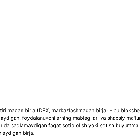
irilmagan birja (DEX, markazlashmagan birja) - bu blokche
laydigan, foydalanuvchilarning mablag'lari va shaxsiy ma'lu
arida saqlamaydigan faqat sotib olish yoki sotish buyurtmal
hlaydigan birja.