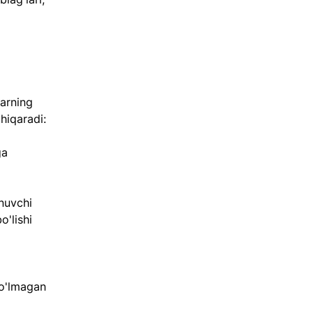
 
larning 
chiqaradi:
ga 
nuvchi 
'lishi 
bo'lmagan 