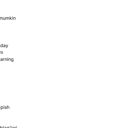
 mumkin 
nday 
im 
arning 
 
opish 
lag'lari, 