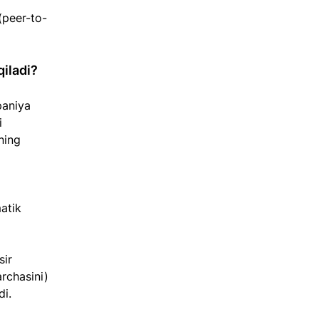
(peer-to-
qiladi?
paniya 
i 
ning 
atik 
sir 
rchasini) 
di.