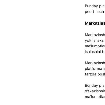
Bunday plat
peer) hech 
Markazlas
Markazlasht
yoki shaxs 
ma'lumotlar
ishlashini t
Markazlasht
platforma i
tarzda bosh
Bunday platf
oʻtkazishni
maʼlumotla