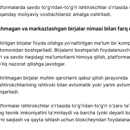
formalarda savdo to'g'ridan-to'g'ri ishtirokchilar o'rtasida 
qanday moliyaviy vositachilarsiz amalga oshiriladi.
hmagan va markazlashgan birjalar nimasi bilan farq 
irilgan birjalar foyda olishga yo'naltirilgan ma'lum bir kom
tomonidan boshqariladi. Birjalarni boshqarish foydalanuvch
i va savdo haqidagi ma'lumotlarni himoya qilish, platforma
o'liq nazorat qilishga javobgar.
irilmagan birjalar muhim qarorlarni qabul qilish jarayonida 
shtirokchilarining ishtiroki bilan avtomatik yoki yarim avtom
qariladi.
ormalar ishtirokchilar oʻrtasida toʻgʻridan-toʻgʻri oʻzaro taʼ
ng texnik imkoniyatini taʼminlaydi va barcha (yoki deyarli ba
rni saqlash va qayta ishlash uchun blokcheyndan foydalana