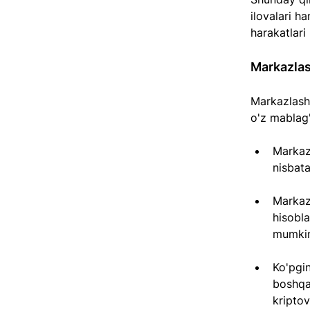
ilovalari h
harakatlari
Markazlas
Markazlasht
o'z mablag'l
Markaz
nisbata
Markazl
hisobla
mumkin
Ko'pgin
boshqar
kriptov