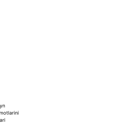
yn 
motlarini 
ari 