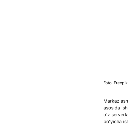
Foto: Freepik
Markazlasht
asosida ish
o'z serverl
bo'yicha is