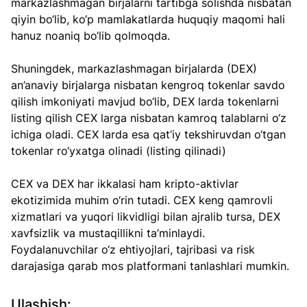
markazlashmagan birjalarni tartibga solishda nisbatan 
qiyin bo‘lib, ko‘p mamlakatlarda huquqiy maqomi hali 
hanuz noaniq bo‘lib qolmoqda.
Shuningdek, markazlashmagan birjalarda (DEX) 
an’anaviy birjalarga nisbatan kengroq tokenlar savdo 
qilish imkoniyati mavjud bo‘lib, DEX larda tokenlarni 
listing qilish CEX larga nisbatan kamroq talablarni o‘z 
ichiga oladi. CEX larda esa qat’iy tekshiruvdan o‘tgan 
tokenlar ro‘yxatga olinadi (listing qilinadi)
CEX va DEX har ikkalasi ham kripto-aktivlar 
ekotizimida muhim o‘rin tutadi. CEX keng qamrovli 
xizmatlari va yuqori likvidligi bilan ajralib tursa, DEX 
xavfsizlik va mustaqillikni ta’minlaydi. 
Foydalanuvchilar o‘z ehtiyojlari, tajribasi va risk 
darajasiga qarab mos platformani tanlashlari mumkin.
Ulashish: