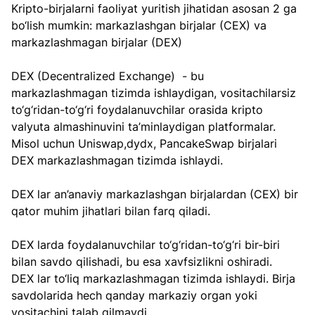
Kripto-birjalarni faoliyat yuritish jihatidan asosan 2 ga 
bo‘lish mumkin: markazlashgan birjalar (CEX) va 
markazlashmagan birjalar (DEX)
DEX (Decentralized Exchange)  - bu 
markazlashmagan tizimda ishlaydigan, vositachilarsiz 
to‘g‘ridan-to‘g‘ri foydalanuvchilar orasida kripto 
valyuta almashinuvini ta’minlaydigan platformalar. 
Misol uchun Uniswap,dydx, PancakeSwap birjalari 
DEX markazlashmagan tizimda ishlaydi.
DEX lar an’anaviy markazlashgan birjalardan (CEX) bir 
qator muhim jihatlari bilan farq qiladi.
DEX larda foydalanuvchilar to‘g‘ridan-to‘g‘ri bir-biri 
bilan savdo qilishadi, bu esa xavfsizlikni oshiradi.  
DEX lar to‘liq markazlashmagan tizimda ishlaydi. Birja 
savdolarida hech qanday markaziy organ yoki 
vositachini talab qilmaydi.