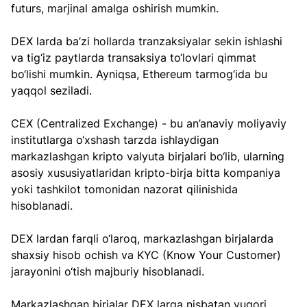
futurs, marjinal amalga oshirish mumkin.
DEX larda ba’zi hollarda tranzaksiyalar sekin ishlashi 
va tig‘iz paytlarda transaksiya to‘lovlari qimmat 
bo‘lishi mumkin. Ayniqsa, Ethereum tarmog‘ida bu 
yaqqol seziladi.
CEX (Centralized Exchange) - bu an’anaviy moliyaviy 
institutlarga o‘xshash tarzda ishlaydigan 
markazlashgan kripto valyuta birjalari bo‘lib, ularning 
asosiy xususiyatlaridan kripto-birja bitta kompaniya 
yoki tashkilot tomonidan nazorat qilinishida 
hisoblanadi.
DEX lardan farqli o‘laroq, markazlashgan birjalarda 
shaxsiy hisob ochish va KYC (Know Your Customer) 
jarayonini o‘tish majburiy hisoblanadi.
Markazlashgan birjalar DEX larga nisbatan yuqori 