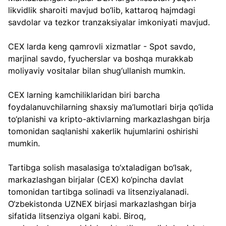
likvidlik sharoiti mavjud bo‘lib, kattaroq hajmdagi 
savdolar va tezkor tranzaksiyalar imkoniyati mavjud.
CEX larda keng qamrovli xizmatlar - Spot savdo, 
marjinal savdo, fyucherslar va boshqa murakkab 
moliyaviy vositalar bilan shug‘ullanish mumkin.
CEX larning kamchiliklaridan biri barcha 
foydalanuvchilarning shaxsiy ma’lumotlari birja qo‘lida 
to‘planishi va kripto-aktivlarning markazlashgan birja 
tomonidan saqlanishi xakerlik hujumlarini oshirishi 
mumkin.
Tartibga solish masalasiga to‘xtaladigan bo‘lsak, 
markazlashgan birjalar (CEX) ko‘pincha davlat 
tomonidan tartibga solinadi va litsenziyalanadi. 
O‘zbekistonda UZNEX birjasi markazlashgan birja 
sifatida litsenziya olgani kabi. Biroq, 