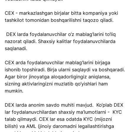
CEX - markazlashgan birjalar bitta kompaniya yoki 
tashkilot tomonidan boshqarilishni taqozo qiladi.
 DEX larda foydalanuvchilar o‘z mablag‘larini to‘liq 
nazorat qiladi. Shaxsiy kalitlar foydalanuvchilarda 
saqlanadi.
CEX arda foydalanuvchilar mablag‘larini birjaga 
ishonib topshiradi. Birja ularni saqlaydi va boshqaradi. 
Agar biror jinoyatga aloqadorligingiz aniqlansa, 
sizning aktivlaringizni muzlatib qo‘yishlari ham  
mumkin.
DEX larda anonim savdo muhiti mavjud.  Ko‘plab DEX 
lar foydalanuvchilardan shaxsiy ma’lumotlarni -  KYC 
talab qilmaydi. CEX lar esa odatda KYC (mijozni 
bilish) va AML (jinoiy daromadni legallashtirishga 