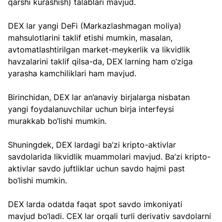
qarshi kurashish) talablari mavjud.
DEX lar yangi DeFi (Markazlashmagan moliya) 
mahsulotlarini taklif etishi mumkin, masalan, 
avtomatlashtirilgan market-meykerlik va likvidlik 
havzalarini taklif qilsa-da, DEX larning ham o‘ziga 
yarasha kamchiliklari ham mavjud.
Birinchidan, DEX lar an’anaviy birjalarga nisbatan 
yangi foydalanuvchilar uchun birja interfeysi 
murakkab bo‘lishi mumkin.
Shuningdek, DEX lardagi ba’zi kripto-aktivlar 
savdolarida likvidlik muammolari mavjud. Ba’zi kripto-
aktivlar savdo juftliklar uchun savdo hajmi past 
bo‘lishi mumkin.
DEX larda odatda faqat spot savdo imkoniyati 
mavjud bo‘ladi. CEX lar orqali turli derivativ savdolarni 