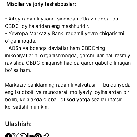
Misollar va joriy tashabbuslar:
- Xitoy raqamli yuanni sinovdan o‘tkazmoqda, bu 
CBDC loyihalaridan eng mashhuridir.
- Yevropa Markaziy Banki raqamli yevro chiqarishni 
o‘rganmoqda.
- AQSh va boshqa davlatlar ham CBDCning 
imkoniyatlarini o‘rganishmoqda, garchi ular hali rasmiy 
ravishda CBDC chiqarish haqida qaror qabul qilmagan 
bo'lsa ham.
Markaziy banklarning raqamli valyutasi — bu dunyoda 
eng istiqbolli va munozarali moliyaviy loyihalardan biri 
bo‘lib, kelajakda global iqtisodiyotga sezilarli ta'sir 
ko‘rsatishi mumkin.
Ulashish: