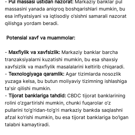
- 
Pul massasi ustidan nazorat:
 Markaziy banklar pul 
massasini yanada aniqroq boshqarishlari mumkin, bu 
esa inflyatsiyani va iqtisodiy o‘sishni samarali nazorat 
qilishga yordam beradi.
Potensial xavf va muammolar:
- 
Maxfiylik va xavfsizlik:
 Markaziy banklar barcha 
tranzaksiyalarni kuzatishi mumkin, bu esa shaxsiy 
xavfsizlik va maxfiylik masalalarini keltirib chiqaradi.
- 
Texnologiyaga qaramlik:
 Agar tizimlarda nosozlik 
yuzaga kelsa, bu butun moliyaviy tizimning ishlashiga 
ta'sir qilishi mumkin.
- 
Tijorat banklariga tahdid: 
CBDC tijorat banklarining 
rolini o‘zgartirishi mumkin, chunki fuqarolar o‘z 
pullarini to‘g‘ridan-to‘g‘ri markaziy bankda saqlashni 
afzal ko‘rishi mumkin, bu esa tijorat banklariga bo‘lgan 
talabni kamaytiradi.