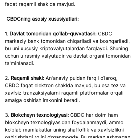
faqat raqamli shaklda mavjud.
CBDCning asosiy xususiyatlari:
1. 
Davlat tomonidan qo‘llab-quvvatlash:
 CBDC 
markaziy bank tomonidan chiqariladi va boshqariladi, 
bu uni xususiy kriptovalyutalardan farqlaydi. Shuning 
uchun u rasmiy valyutadir va davlat organi tomonidan 
ta'minlanadi.
2. 
Raqamli shakl:
 An'anaviy puldan farqli o‘laroq, 
CBDC faqat elektron shaklda mavjud, bu esa tez va 
xavfsiz tranzaksiyalarni raqamli platformalar orqali 
amalga oshirish imkonini beradi.
3. 
Blokcheyn texnologiyasi: 
CBDC har doim ham 
blokcheyn texnologiyasidan foydalanmaydi, ammo 
ko‘plab mamlakatlar uning shaffoflik va xavfsizlikni 
oshirishdagi rolini o‘rganmoqda. Bu markazlashmagan 