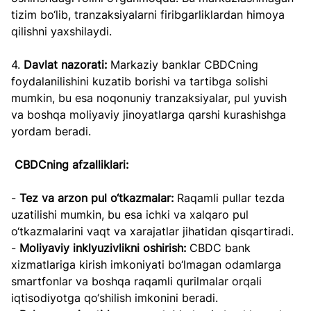
tizim bo‘lib, tranzaksiyalarni firibgarliklardan himoya 
qilishni yaxshilaydi.
4. 
Davlat nazorati:
 Markaziy banklar CBDCning 
foydalanilishini kuzatib borishi va tartibga solishi 
mumkin, bu esa noqonuniy tranzaksiyalar, pul yuvish 
va boshqa moliyaviy jinoyatlarga qarshi kurashishga 
yordam beradi.
CBDCning afzalliklari:
- 
Tez va arzon pul o‘tkazmalar:
 Raqamli pullar tezda 
uzatilishi mumkin, bu esa ichki va xalqaro pul 
o‘tkazmalarini vaqt va xarajatlar jihatidan qisqartiradi.
- 
Moliyaviy inklyuzivlikni oshirish:
 CBDC bank 
xizmatlariga kirish imkoniyati bo‘lmagan odamlarga 
smartfonlar va boshqa raqamli qurilmalar orqali 
iqtisodiyotga qo‘shilish imkonini beradi.