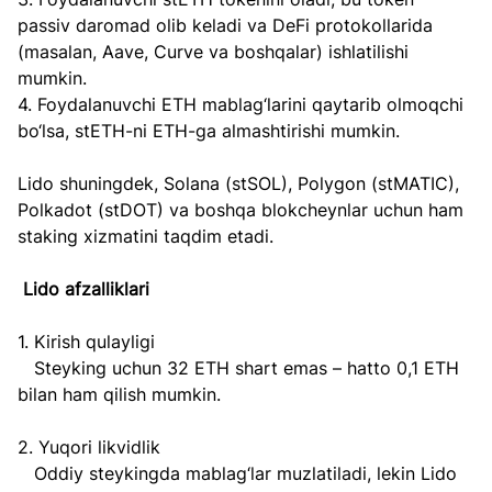
passiv daromad olib keladi va DeFi protokollarida 
(masalan, Aave, Curve va boshqalar) ishlatilishi 
mumkin.  
4. Foydalanuvchi ETH mablag‘larini qaytarib olmoqchi 
bo‘lsa, stETH-ni ETH-ga almashtirishi mumkin.  
Lido shuningdek, Solana (stSOL), Polygon (stMATIC), 
Polkadot (stDOT) va boshqa blokcheynlar uchun ham 
staking xizmatini taqdim etadi.  
Lido afzalliklari  
1. Kirish qulayligi  
   Steyking uchun 32 ETH shart emas – hatto 0,1 ETH 
bilan ham qilish mumkin.  
2. Yuqori likvidlik  
   Oddiy steykingda mablag‘lar muzlatiladi, lekin Lido 