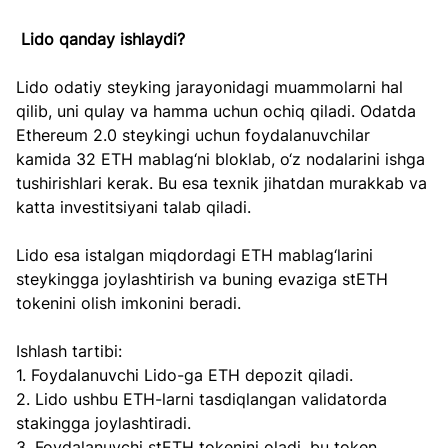
Lido qanday ishlaydi?  
Lido odatiy steyking jarayonidagi muammolarni hal 
qilib, uni qulay va hamma uchun ochiq qiladi. Odatda 
Ethereum 2.0 steykingi uchun foydalanuvchilar 
kamida 32 ETH mablag‘ni bloklab, o‘z nodalarini ishga 
tushirishlari kerak. Bu esa texnik jihatdan murakkab va 
katta investitsiyani talab qiladi.  
Lido esa istalgan miqdordagi ETH mablag‘larini 
steykingga joylashtirish va buning evaziga stETH 
tokenini olish imkonini beradi.  
Ishlash tartibi:  
1. Foydalanuvchi Lido-ga ETH depozit qiladi.  
2. Lido ushbu ETH-larni tasdiqlangan validatorda 
stakingga joylashtiradi.  
3. Foydalanuvchi stETH tokenini oladi, bu token 