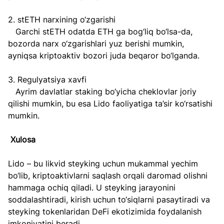
2. stETH narxining o‘zgarishi  
   Garchi stETH odatda ETH ga bog‘liq bo‘lsa-da, 
bozorda narx o‘zgarishlari yuz berishi mumkin, 
ayniqsa kriptoaktiv bozori juda beqaror bo‘lganda.  
3. Regulyatsiya xavfi  
   Ayrim davlatlar staking bo‘yicha cheklovlar joriy 
qilishi mumkin, bu esa Lido faoliyatiga ta’sir ko‘rsatishi 
mumkin.  
Xulosa  
Lido – bu likvid steyking uchun mukammal yechim 
bo‘lib, kriptoaktivlarni saqlash orqali daromad olishni 
hammaga ochiq qiladi. U steyking jarayonini 
soddalashtiradi, kirish uchun to‘siqlarni pasaytiradi va 
steyking tokenlaridan DeFi ekotizimida foydalanish 
imkoniyatini beradi.  