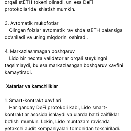
orqali stETH tokeni olinadi, uni esa DeFi 
protokollarida ishlatish mumkin.  
3. Avtomatik mukofotlar  
   Olingan foizlar avtomatik ravishda stETH balansiga 
qo‘shiladi va uning miqdorini oshiradi.  
4. Markazlashmagan boshqaruv  
   Lido bir nechta validatorlar orqali steykingni 
taqsimlaydi, bu esa markazlashgan boshqaruv xavfini 
kamaytiradi.  
Xatarlar va kamchiliklar  
1. Smart-kontrakt xavflari  
   Har qanday DeFi protokoli kabi, Lido smart-
kontraktlar asosida ishlaydi va ularda ba’zi zaifliklar 
bo‘lishi mumkin. Lekin, Lido muntazam ravishda 
yetakchi audit kompaniyalari tomonidan tekshiriladi.  