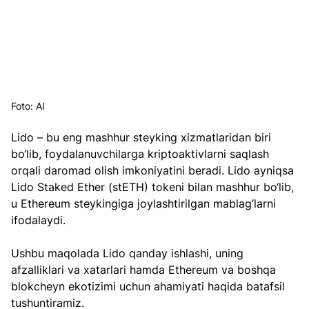
Foto: AI
Lido – bu eng mashhur steyking xizmatlaridan biri 
bo‘lib, foydalanuvchilarga kriptoaktivlarni saqlash 
orqali daromad olish imkoniyatini beradi. Lido ayniqsa 
Lido Staked Ether (stETH) tokeni bilan mashhur bo‘lib, 
u Ethereum steykingiga joylashtirilgan mablag‘larni 
ifodalaydi.  
Ushbu maqolada Lido qanday ishlashi, uning 
afzalliklari va xatarlari hamda Ethereum va boshqa 
blokcheyn ekotizimi uchun ahamiyati haqida batafsil 
tushuntiramiz.  