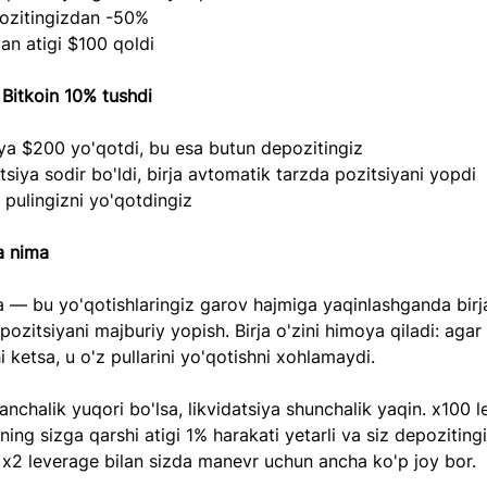
ozitingizdan -50%
an atigi $100 qoldi
 Bitkoin 10% tushdi
iya $200 yo'qotdi, bu esa butun depozitingiz
tsiya sodir bo'ldi, birja avtomatik tarzda pozitsiyani yopdi
 pulingizni yo'qotdingiz
a nima
a — bu yo'qotishlaringiz garov hajmiga yaqinlashganda birj
ozitsiyani majburiy yopish. Birja o'zini himoya qiladi: agar
i ketsa, u o'z pullarini yo'qotishni xohlamaydi.
nchalik yuqori bo'lsa, likvidatsiya shunchalik yaqin. x100 l
ning sizga qarshi atigi 1% harakati yetarli va siz depozitingi
 x2 leverage bilan sizda manevr uchun ancha ko'p joy bor.