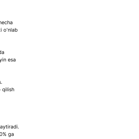
 necha 
 o'nlab 
da 
yin esa 
. 
qilish 
ytiradi. 
20% ga 