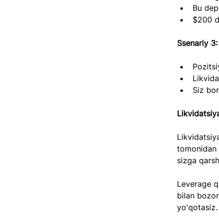
Bu dep
$200 d
Ssenariy 3:
Pozits
Likvida
Siz bor
Likvidatsiy
Likvidatsiy
tomonidan p
sizga qarsh
Leverage qa
bilan bozor
yo'qotasiz.