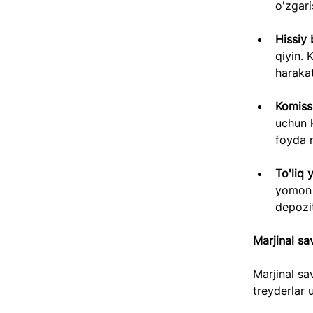
o'zgari
Hissiy 
qiyin. 
harakat
Komissi
uchun k
foyda n
To'liq 
yomon h
depozi
Marjinal s
Marjinal sa
treyderlar 