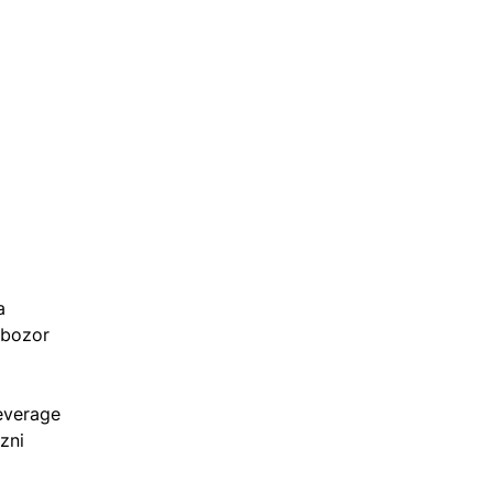
a 
 bozor 
everage 
zni 