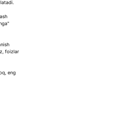
latadi.
ash 
hga" 
nish 
, foizlar 
roq, eng 
 