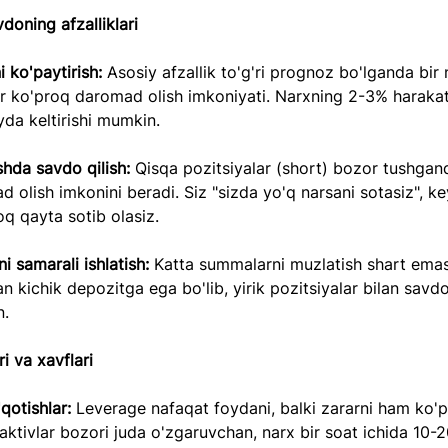
vdoning afzalliklari
 ko'paytirish: 
Asosiy afzallik to'g'ri prognoz bo'lganda bir
r ko'proq daromad olish imkoniyati. Narxning 2-3% harakati
yda keltirishi mumkin.
hda savdo qilish: 
Qisqa pozitsiyalar (short) bozor tushgan
 olish imkonini beradi. Siz "sizda yo'q narsani sotasiz", ke
q qayta sotib olasiz.
ni samarali ishlatish: 
Katta summalarni muzlatish shart emas
n kichik depozitga ega bo'lib, yirik pozitsiyalar bilan savdo 
.
i va xavflari
qotishlar: 
Leverage nafaqat foydani, balki zararni ham ko'pa
aktivlar bozori juda o'zgaruvchan, narx bir soat ichida 10-