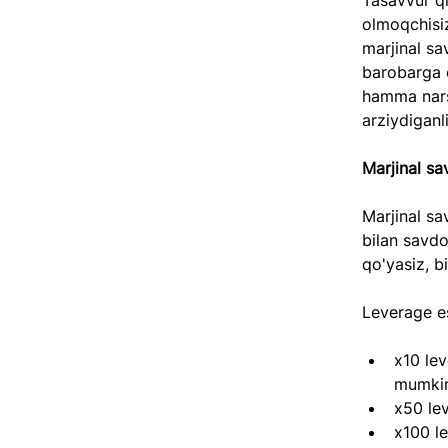
Tasavvur qi
olmoqchisiz
marjinal sa
barobarga o
hamma narsa
arziydiganli
Marjinal s
Marjinal sa
bilan savdo 
qo'yasiz, b
Leverage es
x10 lev
mumki
x50 le
x100 l