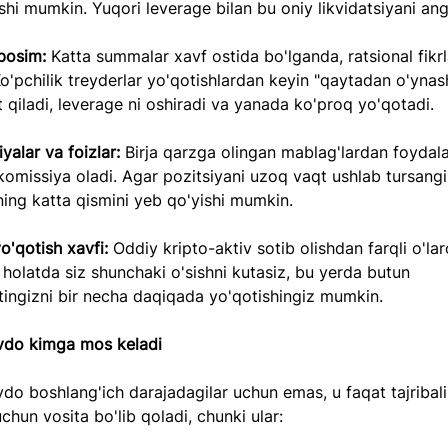
shi mumkin. Yuqori leverage bilan bu oniy likvidatsiyani ang
bosim: 
Katta summalar xavf ostida bo'lganda, ratsional fikrl
Ko'pchilik treyderlar yo'qotishlardan keyin "qaytadan o'ynas
 qiladi, leverage ni oshiradi va yanada ko'proq yo'qotadi.
yalar va foizlar: 
Birja qarzga olingan mablag'lardan foydala
omissiya oladi. Agar pozitsiyani uzoq vaqt ushlab tursangiz
ing katta qismini yeb qo'yishi mumkin.
yo'qotish xavfi: 
Oddiy kripto-aktiv sotib olishdan farqli o'la
olatda siz shunchaki o'sishni kutasiz, bu yerda butun 
tingizni bir necha daqiqada yo'qotishingiz mumkin.
avdo kimga mos keladi
vdo boshlang'ich darajadagilar uchun emas, u faqat tajribali
uchun vosita bo'lib qoladi, chunki ular: