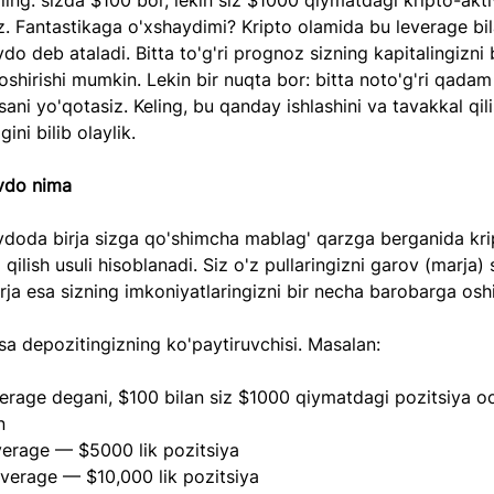
ling: sizda $100 bor, lekin siz $1000 qiymatdagi kripto-akti
. Fantastikaga o'xshaydimi? Kripto olamida bu leverage bil
vdo deb ataladi. Bitta to'g'ri prognoz sizning kapitalingizni 
shirishi mumkin. Lekin bir nuqta bor: bitta noto'g'ri qadam 
ni yo'qotasiz. Keling, bu qanday ishlashini va tavakkal qil
gini bilib olaylik.
avdo nima
vdoda birja sizga qo'shimcha mablag' qarzga berganida kri
qilish usuli hisoblanadi. Siz o'z pullaringizni garov (marja) s
irja esa sizning imkoniyatlaringizni bir necha barobarga oshi
a depozitingizning ko'paytiruvchisi. Masalan:
erage degani, $100 bilan siz $1000 qiymatdagi pozitsiya oc
n
verage — $5000 lik pozitsiya
everage — $10,000 lik pozitsiya