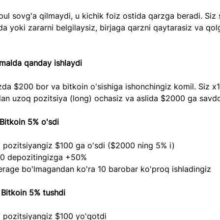
 pul sovg'a qilmaydi, u kichik foiz ostida qarzga beradi. Siz
yda yoki zararni belgilaysiz, birjaga qarzni qaytarasiz va qol
malda qanday ishlaydi
izda $200 bor va bitkoin o'sishiga ishonchingiz komil. Siz x1
lan uzoq pozitsiya (long) ochasiz va aslida $2000 ga savdo 
 Bitkoin 5% o'sdi
 pozitsiyangiz $100 ga o'sdi ($2000 ning 5% i)
0 depozitingizga +50%
verage bo'lmagandan ko'ra 10 barobar ko'proq ishladingiz
 Bitkoin 5% tushdi
 pozitsiyangiz $100 yo'qotdi