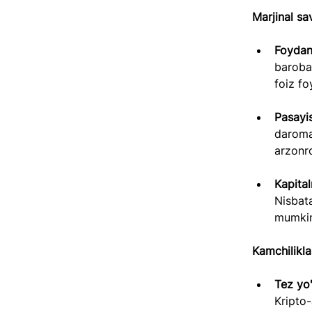
Marjinal sa
Foydani
baroba
foiz fo
Pasayis
daromad
arzonro
Kapital
Nisbata
mumkin
Kamchiliklar
Tez yo'
Kripto-