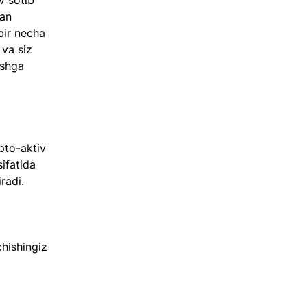
v sotib 
an 
bir necha 
va siz 
ishga 
pto-aktiv 
ifatida 
radi.
hishingiz 