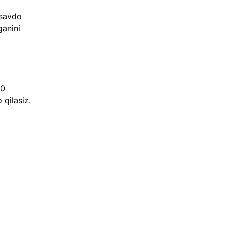
 savdo 
ganini 
0 
qilasiz.