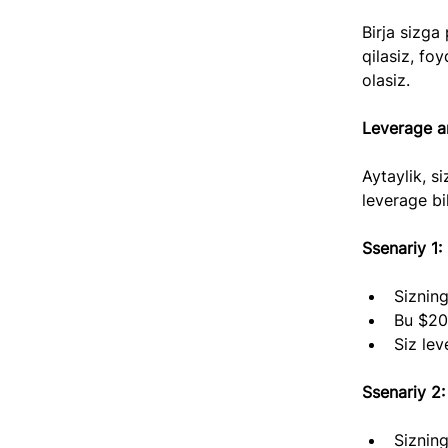
Birja sizga
qilasiz, fo
olasiz.
Leverage a
Aytaylik, s
leverage bi
Ssenariy 1:
Sizning
Bu $20
Siz le
Ssenariy 2:
Sizning