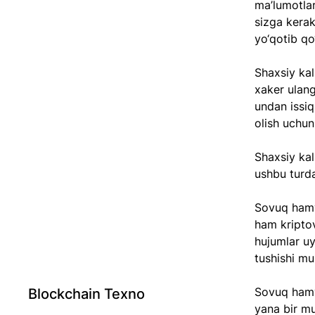
ma’lumotlar
sizga kerak
yo‘qotib qo
Shaxsiy kal
xaker ulang
undan issiq
olish uchun
Shaxsiy kal
ushbu turda
Sovuq hamy
ham kriptov
hujumlar uy
tushishi mu
Sovuq hamyo
Blockchain Texno
yana bir mu