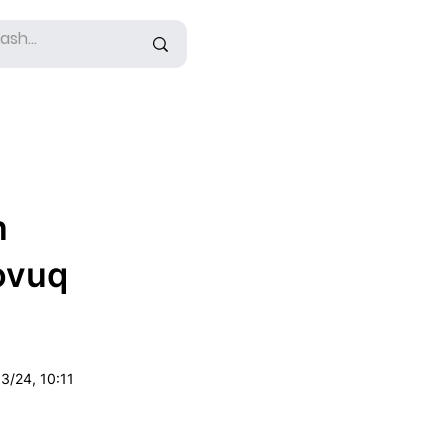
n
sovuq
3/24, 10:11