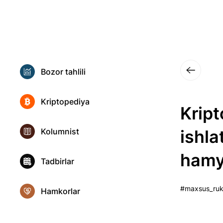
Bozor tahlili
Kriptopediya
Kript
Kolumnist
ishla
hamy
Tadbirlar
#maxsus_ru
Hamkorlar