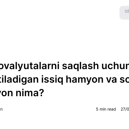
ovalyutalarni saqlash uchu
tiladigan issiq hamyon va 
on nima?
kn
5 min read
27/0