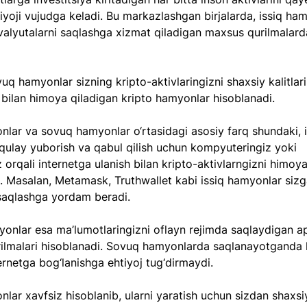
iyoji vujudga keladi. Bu markazlashgan birjalarda, issiq ha
valyutalarni saqlashga xizmat qiladigan maxsus qurilmalarda
vuq hamyonlar sizning kripto-aktivlaringizni shaxsiy kalitlari
ar bilan himoya qiladigan kripto hamyonlar hisoblanadi.
nlar va sovuq hamyonlar o‘rtasidagi asosiy farq shundaki, i
ulay yuborish va qabul qilish uchun kompyuteringiz yoki 
z orqali internetga ulanish bilan kripto-aktivlarngizni himoya
. Masalan, Metamask, Truthwallet kabi issiq hamyonlar sizga
 saqlashga yordam beradi.
onlar esa ma’lumotlaringizni oflayn rejimda saqlaydigan a
rilmalari hisoblanadi. Sovuq hamyonlarda saqlanayotganda 
ternetga bog‘lanishga ehtiyoj tug‘dirmaydi.
nlar xavfsiz hisoblanib, ularni yaratish uchun sizdan shaxsi