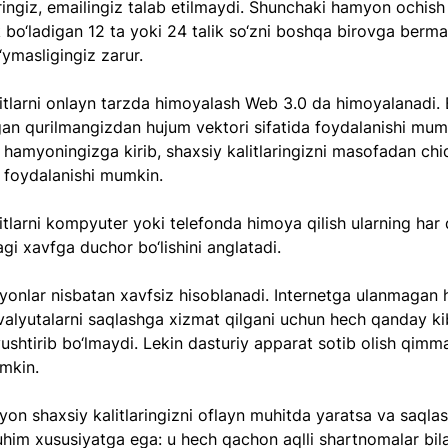
ingiz, emailingiz talab etilmaydi. Shunchaki hamyon ochish
 bo‘ladigan 12 ta yoki 24 talik so‘zni boshqa birovga bermas
‘ymasligingiz zarur. 
itlarni onlayn tarzda himoyalash Web 3.0 da himoyalanadi. B
an qurilmangizdan hujum vektori sifatida foydalanishi mum
 hamyoningizga kirib, shaxsiy kalitlaringizni masofadan chi
 foydalanishi mumkin. 
itlarni kompyuter yoki telefonda himoya qilish ularning har
gi xavfga duchor bo‘lishini anglatadi.
onlar nisbatan xavfsiz hisoblanadi. Internetga ulanmagan 
alyutalarni saqlashga xizmat qilgani uchun hech qanday ki
ushtirib bo‘lmaydi. Lekin dasturiy apparat sotib olish qimm
mkin. 
n shaxsiy kalitlaringizni oflayn muhitda yaratsa va saqlas
him xususiyatga ega: u hech qachon aqlli shartnomalar bila