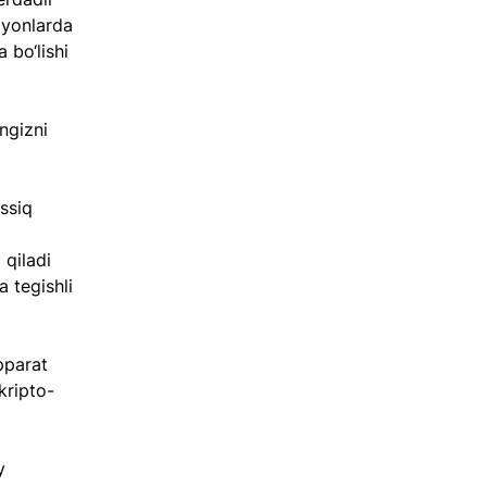
myonlarda 
 bo‘lishi 
ngizni 
ssiq 
 qiladi 
 tegishli 
pparat 
kripto-
y 