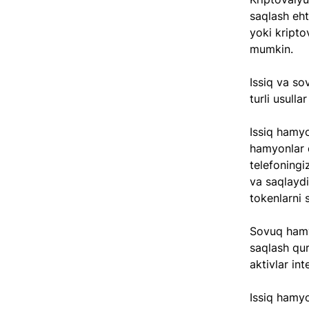
saqlash eht
yoki kripto
mumkin.
Issiq va so
turli usull
Issiq hamyo
hamyonlar q
telefoningi
va saqlaydi
tokenlarni
Sovuq hamy
saqlash qu
aktivlar in
Issiq hamyo