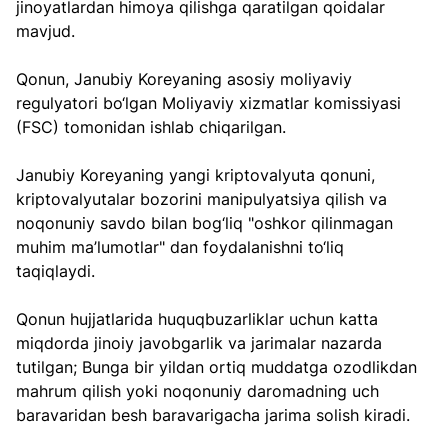
jinoyatlardan himoya qilishga qaratilgan qoidalar 
mavjud.
Qonun, Janubiy Koreyaning asosiy moliyaviy 
regulyatori bo‘lgan Moliyaviy xizmatlar komissiyasi 
(FSC) tomonidan ishlab chiqarilgan.
Janubiy Koreyaning yangi kriptovalyuta qonuni, 
kriptovalyutalar bozorini manipulyatsiya qilish va 
noqonuniy savdo bilan bog‘liq "oshkor qilinmagan 
muhim ma’lumotlar" dan foydalanishni to‘liq 
taqiqlaydi. 
Qonun hujjatlarida huquqbuzarliklar uchun katta 
miqdorda jinoiy javobgarlik va jarimalar nazarda 
tutilgan; Bunga bir yildan ortiq muddatga ozodlikdan 
mahrum qilish yoki noqonuniy daromadning uch 
baravaridan besh baravarigacha jarima solish kiradi.