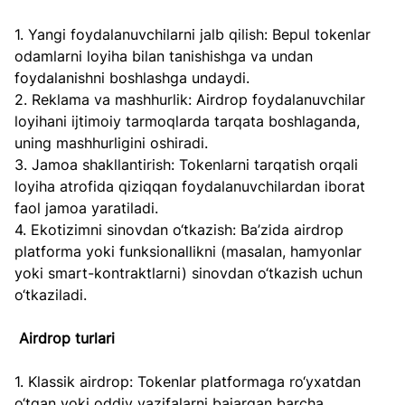
1. Yangi foydalanuvchilarni jalb qilish: Bepul tokenlar 
odamlarni loyiha bilan tanishishga va undan 
foydalanishni boshlashga undaydi.  
2. Reklama va mashhurlik: Airdrop foydalanuvchilar 
loyihani ijtimoiy tarmoqlarda tarqata boshlaganda, 
uning mashhurligini oshiradi.  
3. Jamoa shakllantirish: Tokenlarni tarqatish orqali 
loyiha atrofida qiziqqan foydalanuvchilardan iborat 
faol jamoa yaratiladi.  
4. Ekotizimni sinovdan o‘tkazish: Ba’zida airdrop 
platforma yoki funksionallikni (masalan, hamyonlar 
yoki smart-kontraktlarni) sinovdan o‘tkazish uchun 
o‘tkaziladi.
Airdrop turlari
1. Klassik airdrop: Tokenlar platformaga ro‘yxatdan 
o‘tgan yoki oddiy vazifalarni bajargan barcha 