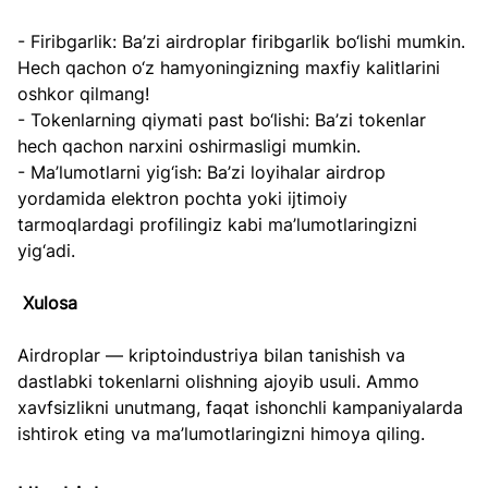
- Firibgarlik: Ba’zi airdroplar firibgarlik bo‘lishi mumkin. 
Hech qachon o‘z hamyoningizning maxfiy kalitlarini 
oshkor qilmang!  
- Tokenlarning qiymati past bo‘lishi: Ba’zi tokenlar 
hech qachon narxini oshirmasligi mumkin.  
- Ma’lumotlarni yig‘ish: Ba’zi loyihalar airdrop 
yordamida elektron pochta yoki ijtimoiy 
tarmoqlardagi profilingiz kabi ma’lumotlaringizni 
yig‘adi.
Xulosa
Airdroplar — kriptoindustriya bilan tanishish va 
dastlabki tokenlarni olishning ajoyib usuli. Ammo 
xavfsizlikni unutmang, faqat ishonchli kampaniyalarda 
ishtirok eting va ma’lumotlaringizni himoya qiling.