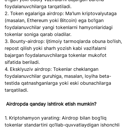
foydalanuvchilarga tarqatiladi.  
2. Token egalariga airdrop: Ma’lum kriptovalyutaga 
(masalan, Ethereum yoki Bitcoin) ega bo‘lgan 
foydalanuvchilar yangi tokenlarni hamyonlaridagi 
tokenlar soniga qarab oladilar.  
3. Bounty-airdrop: Ijtimoiy tarmoqlarda obuna bo‘lish, 
repost qilish yoki sharh yozish kabi vazifalarni 
bajargan foydalanuvchilarga tokenlar mukofot 
sifatida beriladi.  
4. Eksklyuziv airdrop: Tokenlar cheklangan 
foydalanuvchilar guruhiga, masalan, loyiha beta-
testida qatnashganlarga yoki eski obunachilarga 
tarqatiladi.
Airdropda qanday ishtirok etish mumkin?
1. Kriptohamyon yarating: Airdrop bilan bog‘liq 
tokenlar standartini qo‘llab-quvvatlaydigan ishonchli 