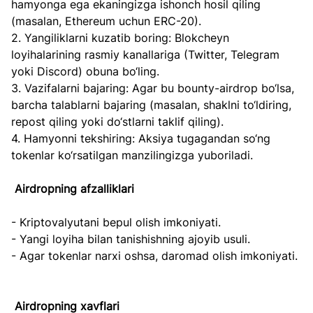
hamyonga ega ekaningizga ishonch hosil qiling 
(masalan, Ethereum uchun ERC-20).  
2. Yangiliklarni kuzatib boring: Blokcheyn 
loyihalarining rasmiy kanallariga (Twitter, Telegram 
yoki Discord) obuna bo‘ling.  
3. Vazifalarni bajaring: Agar bu bounty-airdrop bo‘lsa, 
barcha talablarni bajaring (masalan, shaklni to‘ldiring, 
repost qiling yoki do‘stlarni taklif qiling).  
4. Hamyonni tekshiring: Aksiya tugagandan so‘ng 
tokenlar ko‘rsatilgan manzilingizga yuboriladi.
Airdropning afzalliklari
- Kriptovalyutani bepul olish imkoniyati.  
- Yangi loyiha bilan tanishishning ajoyib usuli.  
- Agar tokenlar narxi oshsa, daromad olish imkoniyati. 
Airdropning xavflari