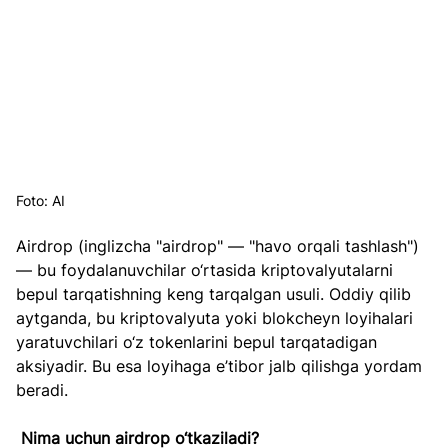
Foto: AI
Airdrop (inglizcha "airdrop" — "havo orqali tashlash") 
— bu foydalanuvchilar o‘rtasida kriptovalyutalarni 
bepul tarqatishning keng tarqalgan usuli. Oddiy qilib 
aytganda, bu kriptovalyuta yoki blokcheyn loyihalari 
yaratuvchilari o‘z tokenlarini bepul tarqatadigan 
aksiyadir. Bu esa loyihaga e’tibor jalb qilishga yordam 
beradi.
Nima uchun airdrop o‘tkaziladi?