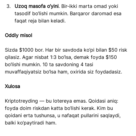
Uzoq masofa o‘yini
. Bir-ikki marta omad yoki 
tasodif bo‘lishi mumkin. Barqaror daromad esa 
faqat reja bilan keladi.
Oddiy misol
Sizda $1000 bor. Har bir savdoda ko‘pi bilan $50 risk 
qilasiz. Agar nisbat 1:3 bo‘lsa, demak foyda $150 
bo‘lishi mumkin. 10 ta savdoning 4 tasi 
muvaffaqiyatsiz bo‘lsa ham, oxirida siz foydadasiz.
Xulosa
Kriptotrey­ding — bu lotereya emas. Qoidasi aniq: 
foyda doim riskdan katta bo‘lishi kerak. Kim bu 
qoidani erta tushunsa, u nafaqat pullarini saqlaydi, 
balki ko‘paytiradi ham.