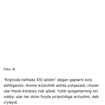
Foto: AI
“Kriptoda haftada X10 qildim” degan gaplarni ko‘p 
eshitgansiz. Ammo ko‘pchilik aslida yutqazadi, chunki 
ular hisob-kitobsiz risk qiladi. Yutib qolganlarning siri 
oddiy: ular har doim foyda yo‘qotishga arziydimi, deb 
o‘ylaydi.