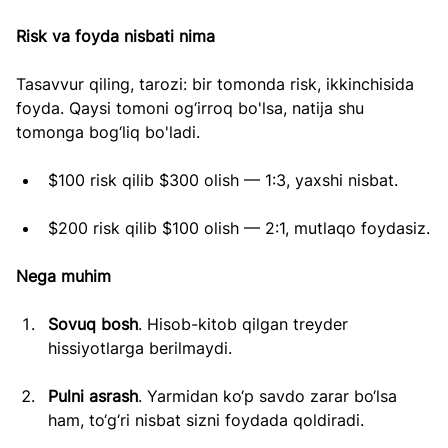
Risk va foyda nisbati nima
Tasavvur qiling, tarozi: bir tomonda risk, ikkinchisida 
foyda. Qaysi tomoni og‘irroq bo'lsa, natija shu 
tomonga bog‘liq bo'ladi.
$100 risk qilib $300 olish — 1:3, yaxshi nisbat.
$200 risk qilib $100 olish — 2:1, mutlaqo foydasiz.
Nega muhim
Sovuq bosh
. Hisob-kitob qilgan treyder 
hissiyotlarga berilmaydi.
Pulni asrash
. Yarmidan ko‘p savdo zarar bo‘lsa 
ham, to‘g‘ri nisbat sizni foydada qoldiradi.