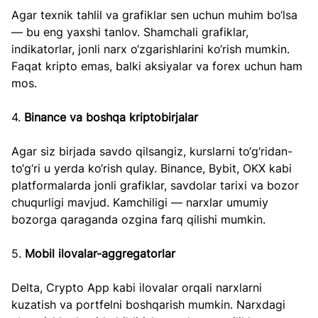
Agar texnik tahlil va grafiklar sen uchun muhim bo‘lsa 
— bu eng yaxshi tanlov. Shamchali grafiklar, 
indikatorlar, jonli narx o‘zgarishlarini ko‘rish mumkin. 
Faqat kripto emas, balki aksiyalar va forex uchun ham 
mos.
4.
 Binance va boshqa kriptobirjalar
Agar siz birjada savdo qilsangiz, kurslarni to‘g‘ridan-
to‘g‘ri u yerda ko‘rish qulay. Binance, Bybit, OKX kabi 
platformalarda jonli grafiklar, savdolar tarixi va bozor 
chuqurligi mavjud. Kamchiligi — narxlar umumiy 
bozorga qaraganda ozgina farq qilishi mumkin.
5. 
Mobil ilovalar-aggregatorlar
Delta, Crypto App kabi ilovalar orqali narxlarni 
kuzatish va portfelni boshqarish mumkin. Narxdagi 