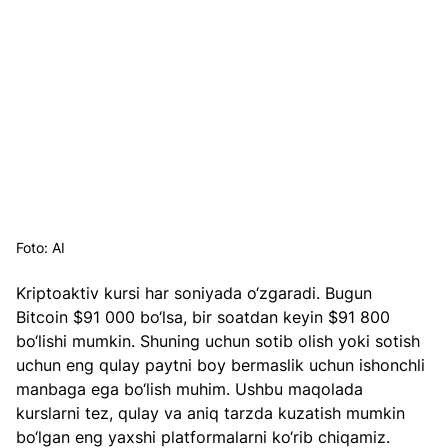
Foto: AI
Kriptoaktiv kursi har soniyada o‘zgaradi. Bugun 
Bitcoin $91 000 bo‘lsa, bir soatdan keyin $91 800 
bo‘lishi mumkin. Shuning uchun sotib olish yoki sotish 
uchun eng qulay paytni boy bermaslik uchun ishonchli 
manbaga ega bo‘lish muhim. Ushbu maqolada 
kurslarni tez, qulay va aniq tarzda kuzatish mumkin 
bo‘lgan eng yaxshi platformalarni ko‘rib chiqamiz.