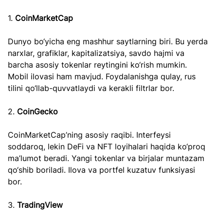
1. 
CoinMarketCap
Dunyo bo‘yicha eng mashhur saytlarning biri. Bu yerda 
narxlar, grafiklar, kapitalizatsiya, savdo hajmi va 
barcha asosiy tokenlar reytingini ko‘rish mumkin. 
Mobil ilovasi ham mavjud. Foydalanishga qulay, rus 
tilini qo‘llab-quvvatlaydi va kerakli filtrlar bor.
2. 
CoinGecko
CoinMarketCap’ning asosiy raqibi. Interfeysi 
soddaroq, lekin DeFi va NFT loyihalari haqida ko‘proq 
ma’lumot beradi. Yangi tokenlar va birjalar muntazam 
qo‘shib boriladi. Ilova va portfel kuzatuv funksiyasi 
bor.
3. 
TradingView