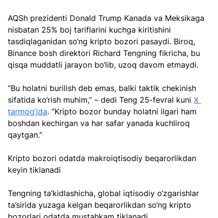
AQSh prezidenti Donald Trump Kanada va Meksikaga 
nisbatan 25% boj tariflarini kuchga kiritishini 
tasdiqlaganidan so‘ng kripto bozori pasaydi. Biroq, 
Binance bosh direktori Richard Tengning fikricha, bu 
qisqa muddatli jarayon bo‘lib, uzoq davom etmaydi.
“Bu holatni burilish deb emas, balki taktik chekinish 
sifatida ko‘rish muhim,” – dedi Teng 25-fevral kuni 
X 
tarmog‘ida
. “Kripto bozor bunday holatni ilgari ham 
boshdan kechirgan va har safar yanada kuchliroq 
qaytgan.”
Kripto bozori odatda makroiqtisodiy beqarorlikdan 
keyin tiklanadi
Tengning ta’kidlashicha, global iqtisodiy o‘zgarishlar 
ta’sirida yuzaga kelgan beqarorlikdan so‘ng kripto 
bozorlari odatda mustahkam tiklanadi.