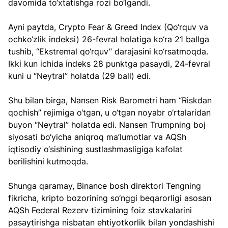
davomida to‘xtatishga rozi bo‘lgandi.
Ayni paytda, Crypto Fear & Greed Index (Qo‘rquv va 
ochko‘zlik indeksi) 26-fevral holatiga ko‘ra 21 ballga 
tushib, “Ekstremal qo‘rquv” darajasini ko‘rsatmoqda. 
Ikki kun ichida indeks 28 punktga pasaydi, 24-fevral 
kuni u “Neytral” holatda (29 ball) edi.
Shu bilan birga, Nansen Risk Barometri ham “Riskdan 
qochish” rejimiga o‘tgan, u o‘tgan noyabr o‘rtalaridan 
buyon “Neytral” holatda edi. Nansen Trumpning boj 
siyosati bo‘yicha aniqroq ma’lumotlar va AQSh 
iqtisodiy o‘sishining sustlashmasligiga kafolat 
berilishini kutmoqda.
Shunga qaramay, Binance bosh direktori Tengning 
fikricha, kripto bozorining so‘nggi beqarorligi asosan 
AQSh Federal Rezerv tizimining foiz stavkalarini 
pasaytirishga nisbatan ehtiyotkorlik bilan yondashishi 