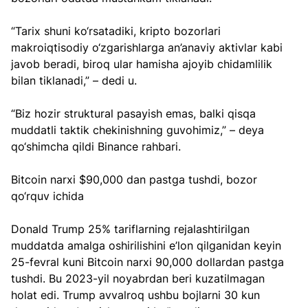
“Tarix shuni ko‘rsatadiki, kripto bozorlari 
makroiqtisodiy o‘zgarishlarga an’anaviy aktivlar kabi 
javob beradi, biroq ular hamisha ajoyib chidamlilik 
bilan tiklanadi,” – dedi u.
“Biz hozir struktural pasayish emas, balki qisqa 
muddatli taktik chekinishning guvohimiz,” – deya 
qo‘shimcha qildi Binance rahbari.
Bitcoin narxi $90,000 dan pastga tushdi, bozor 
qo‘rquv ichida
Donald Trump 25% tariflarning rejalashtirilgan 
muddatda amalga oshirilishini e’lon qilganidan keyin 
25-fevral kuni Bitcoin narxi 90,000 dollardan pastga 
tushdi. Bu 2023-yil noyabrdan beri kuzatilmagan 
holat edi. Trump avvalroq ushbu bojlarni 30 kun 