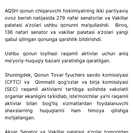
AQSH qonun chiqaruvchi hokimiyatning ikki partiyaviy 
ovoz berish natijasida 279 nafar senatorlar va Vakillar 
palatasi a’zolari ushbu qonunni ma’qullashdi.  Biroq, 
136 nafari senator va vakillar palatasi a’zolari yangi 
qabul qilingan qonunga qarshilik bildirishdi.
Ushbu qonun loyihasi raqamli aktivlar uchun aniq 
me’yoriy-huquqiy bazani yaratishga qaratilgan.
Shuningdek, Qonun Tovar fyuchers savdo komissiyasi 
(CFTC) va  Qimmatli qog‘ozlar va birja komissiyasi 
(SEC) raqamli aktivlarni tartibga solishda vakolatli 
organlar ekanligini ta’kidlab, iste’molchilar ya’ni raqamli 
aktivlar bilan bog‘liq xizmatlardan foydalanuvchi 
shaxslarning huquqlarini ham himoya qilishga 
mo‘ljallangan.
Aksar Senator va Vakillar palatasi a’zolar tomonidan 