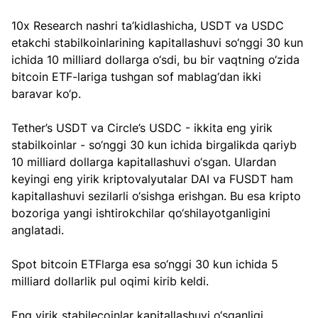
10x Research nashri ta’kidlashicha, USDT va USDC 
etakchi stabilkoinlarining kapitallashuvi so‘nggi 30 kun 
ichida 10 milliard dollarga o‘sdi, bu bir vaqtning o‘zida 
bitcoin ETF-lariga tushgan sof mablag‘dan ikki 
baravar ko‘p.
Tether’s USDT va Circle’s USDC - ikkita eng yirik 
stabilkoinlar - so‘nggi 30 kun ichida birgalikda qariyb 
10 milliard dollarga kapitallashuvi o‘sgan. Ulardan 
keyingi eng yirik kriptovalyutalar DAI va FUSDT ham 
kapitallashuvi sezilarli o‘sishga erishgan. Bu esa kripto 
bozoriga yangi ishtirokchilar qo‘shilayotganligini 
anglatadi.
Spot bitcoin ETFlarga esa so‘nggi 30 kun ichida 5 
milliard dollarlik pul oqimi kirib keldi.
Eng yirik stabilecoinlar kapitallashuvi o‘sganligi 