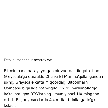
Foto: europeanbusinessreview
Bitcoin narxi pasayayotgan bir vaqtda, diqqat-e’tibor 
Greyscale’ga qaratildi. Chunki ETF’lar ma’qullangandan 
so‘ng, Grayscale katta miqdordagi Bitcoin’larni 
Coinbase birjasida sotmoqda. Oxirgi ma’lumotlarga 
ko‘ra, sotilgan BTC’larning umumiy soni 110 mingdan 
oshdi. Bu joriy narxlarda 4,4 milliard dollarga to‘g‘ri 
keladi.