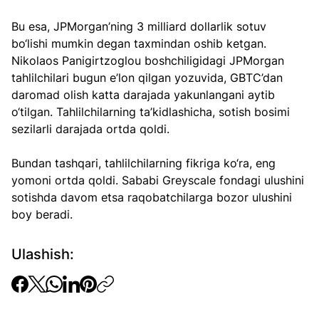
Bu esa, JPMorgan’ning 3 milliard dollarlik sotuv 
bo‘lishi mumkin degan taxmindan oshib ketgan. 
Nikolaos Panigirtzoglou boshchiligidagi JPMorgan 
tahlilchilari bugun e’lon qilgan yozuvida, GBTC’dan 
daromad olish katta darajada yakunlangani aytib 
o‘tilgan. Tahlilchilarning ta’kidlashicha, sotish bosimi 
sezilarli darajada ortda qoldi.
Bundan tashqari, tahlilchilarning fikriga ko‘ra, eng 
yomoni ortda qoldi. Sababi Greyscale fondagi ulushini 
sotishda davom etsa raqobatchilarga bozor ulushini 
boy beradi.  
Ulashish: