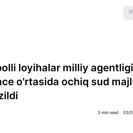
bolli loyihalar milliy agentlig
ce o'rtasida ochiq sud majl
zildi
3 min read
03/0