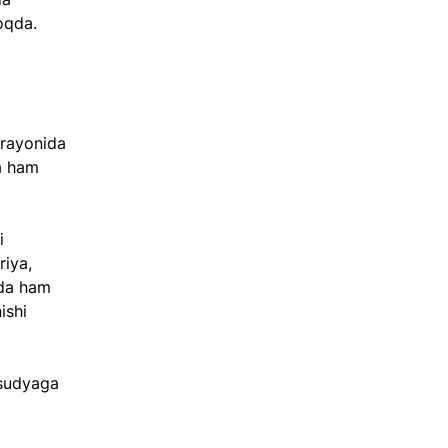
oqda. 
 
arayonida 
a ham 
i 
riya, 
nda ham 
ishi 
 sudyaga 