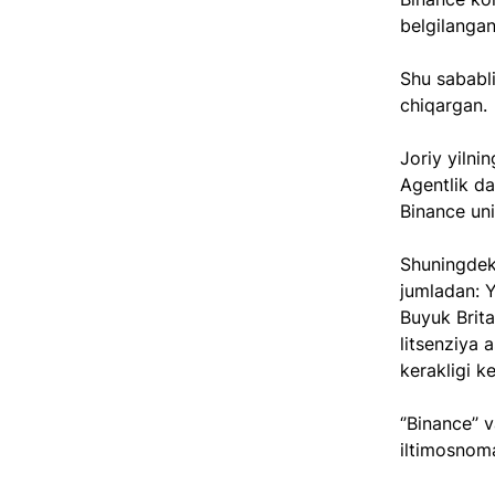
belgilangan
Shu sababli
chiqargan. 
Joriy yilni
Agentlik da
Binance uni 
Shuningdek,
jumladan: Y
Buyuk Brita
litsenziya 
kerakligi kel
‘’Binance’’ 
iltimosnoma 