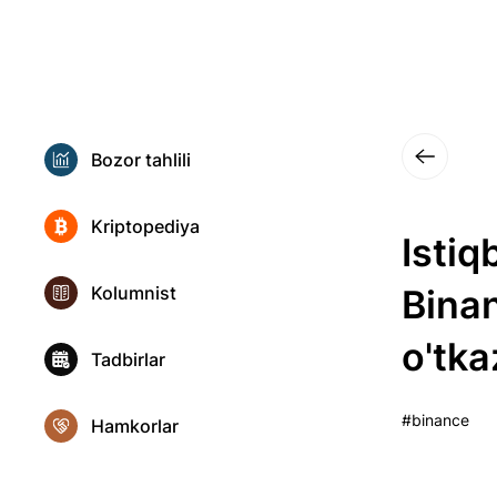
Bozor tahlili
Kriptopediya
Istiq
Kolumnist
Binan
o'tka
Tadbirlar
#binance
Hamkorlar