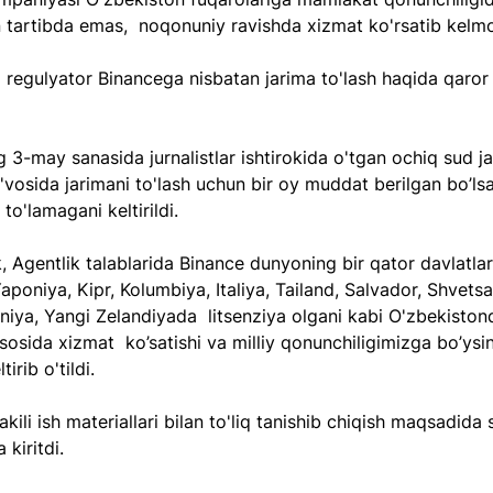
 tartibda emas,  noqonuniy ravishda xizmat ko'rsatib kelm
 regulyator Binancega nisbatan jarima to'lash haqida qaror
ng 3-may sanasida jurnalistlar ishtirokida o'tgan ochiq sud j
'vosida jarimani to'lash uchun bir oy muddat berilgan bo’ls
to'lamagani keltirildi.
 Agentlik talablarida Binance dunyoning bir qator davlatlar
aponiya, Kipr, Kolumbiya, Italiya, Tailand, Salvador, Shvetsa
niya, Yangi Zelandiyada  litsenziya olgani kabi O'zbekisto
asosida xizmat  ko’satishi va milliy qonunchiligimizga bo’ysin
tirib o'tildi.
vakili ish materiallari bilan to'liq tanishib chiqish maqsadida
kiritdi. 