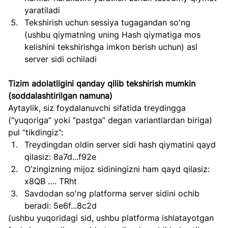
yaratiladi
Tekshirish uchun sessiya tugagandan so'ng 
(ushbu qiymatning uning Hash qiymatiga mos 
kelishini tekshirishga imkon berish uchun) asl 
server sidi ochiladi
Tizim adolatligini qanday qilib tekshirish mumkin 
(soddalashtirilgan namuna)
Aytaylik, siz foydalanuvchi sifatida treydingga 
(“yuqoriga” yoki “pastga” degan variantlardan biriga) 
pul “tikdingiz”:
Treydingdan oldin server sidi hash qiymatini qayd 
qilasiz: 8a7d...f92e
O’zingizning mijoz sidiningizni ham qayd qilasiz: 
x8QB …. TRht
Savdodan so'ng platforma server sidini ochib 
beradi: 5e6f...8c2d
(ushbu yuqoridagi sid, ushbu platforma ishlatayotgan 