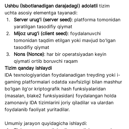
Ushbu (Isbotlanadigan darajadagi) adolatli
 tizim 
uchta asosiy elementga tayanadi:
Server urug'i (server seed)
: platforma tomonidan 
yaratilgan tasodifiy qiymat
Mijoz urug'i (client seed)
: foydalanuvchi 
tomonidan taqdim etilgan yoki mavjud bo'lgan 
tasodifiy qiymat
Nons (Nonce)
: har bir operatsiyadan keyin 
qiymati ortib boruvchi raqam
Tizim qanday ishlaydi
IDA texnologiyaridan foydalanadigan treyding yoki i-
gaming platformalari odatda xavfsizligi bilan mashhur 
bo’lgan ilg'or kriptografik hash funksiyalaridan 
(masalan, blake2 funksiyasidan) foydalangan holda 
zamonaviy IDA tizimlarini joriy qiladilar va ulardan 
foydalanib faoliyat yuritadilar.
Umumiy jarayon quyidagicha ishlaydi: