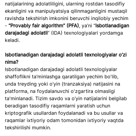
natijalarining adolatliligini, ularning rostdan tasodifiy 
ekanligini va manipulyatsiya qilinmaganligini mustaqil 
ravishda tekshirish imkonini beruvchi inqilobiy yechim 
- 
“Provably fair algorithm” (PFA)
, ya’ni “
Isbotlanadigan 
darajadagi adolatli
” (IDA) texnologiyalari yordamga 
keladi.
Isbotlanadigan darajadagi adolatli texnologiyalar o’zi 
nima?
Isbotlanadigan darajadagi adolatli texnologiyalar 
shaffoflikni ta’minlashga qaratilgan yechim bo'lib, 
unda treyding yoki o’yin (tranzaksiya) natijasini na 
platforma, na foydalanuvchi o'zgartira olmasligi 
ta'minlanadi. Tizim savdo va o’yin natijalarini belgilab 
beradigan tasodifiy raqamlarni yaratish uchun 
kriptografik usullardan foydalanadi va bu usullar va 
raqamlar ixtiyoriy odam tomonidan ixtiyoriy vaqtda 
tekshirilishi mumkin.