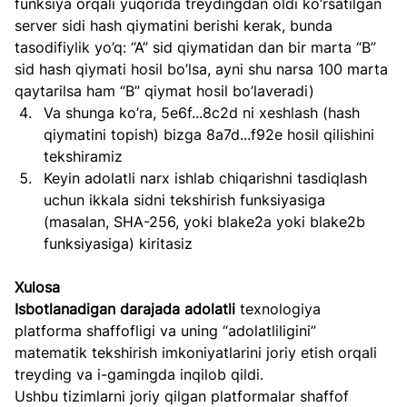
funksiya orqali yuqorida treydingdan oldi ko’rsatilgan 
server sidi hash qiymatini berishi kerak, bunda 
tasodifiylik yo’q: “A” sid qiymatidan dan bir marta “B” 
sid hash qiymati hosil bo’lsa, ayni shu narsa 100 marta 
qaytarilsa ham “B” qiymat hosil bo’laveradi)
Va shunga ko’ra, 5e6f...8c2d ni xeshlash (hash 
qiymatini topish) bizga 8a7d...f92e hosil qilishini 
tekshiramiz
Keyin adolatli narx ishlab chiqarishni tasdiqlash 
uchun ikkala sidni tekshirish funksiyasiga 
(masalan, SHA-256, yoki blake2a yoki blake2b 
funksiyasiga) kiritasiz
Xulosa
Isbotlanadigan darajada adolatli
 texnologiya 
platforma shaffofligi va uning “adolatliligini” 
matematik tekshirish imkoniyatlarini joriy etish orqali 
treyding va i-gamingda inqilob qildi.
Ushbu tizimlarni joriy qilgan platformalar shaffof 