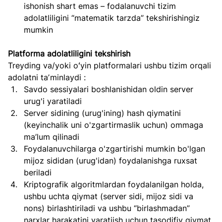
ishonish shart emas – fodalanuvchi tizim 
adolatliligini “matematik tarzda” tekshirishingiz 
mumkin
Platforma adolatliligini tekshirish​
Treyding va/yoki oʻyin platformalari ushbu tizim orqali 
adolatni taʼminlaydi :
Savdo sessiyalari boshlanishidan oldin server 
urug'i yaratiladi
Server sidining (urug'ining) hash qiymatini 
(keyinchalik uni o'zgartirmaslik uchun) ommaga 
ma’lum qilinadi
Foydalanuvchilarga o'zgartirishi mumkin bo'lgan 
mijoz sididan (urug'idan) foydalanishga ruxsat 
beriladi
Kriptografik algoritmlardan foydalanilgan holda, 
ushbu uchta qiymat (server sidi, mijoz sidi va 
nons) birlashtiriladi va ushbu “birlashmadan” 
narxlar harakatini yaratiish uchun tasodifiy qiymat 