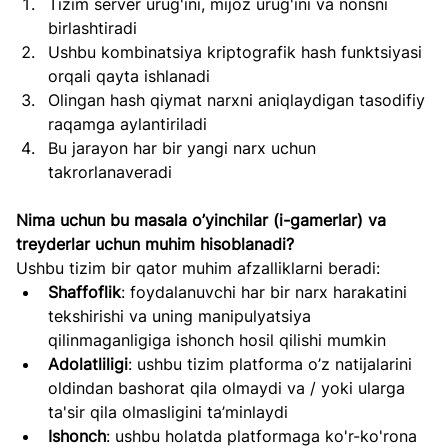
Tizim server urug'ini, mijoz urug'ini va nonsni 
birlashtiradi
Ushbu kombinatsiya kriptografik hash funktsiyasi 
orqali qayta ishlanadi
Olingan hash qiymat narxni aniqlaydigan tasodifiy 
raqamga aylantiriladi
Bu jarayon har bir yangi narx uchun 
takrorlanaveradi
Nima uchun bu masala o’yinchilar (i-gamerlar) va 
treyderlar uchun muhim hisoblanadi?
Ushbu tizim bir qator muhim afzalliklarni beradi:
Shaffoflik
: foydalanuvchi har bir narx harakatini 
tekshirishi va uning manipulyatsiya 
qilinmaganligiga ishonch hosil qilishi mumkin
Adolatliligi
: ushbu tizim platforma o’z natijalarini 
oldindan bashorat qila olmaydi va / yoki ularga 
ta'sir qila olmasligini ta’minlaydi
Ishonch
: ushbu holatda platformaga ko'r-ko'rona 