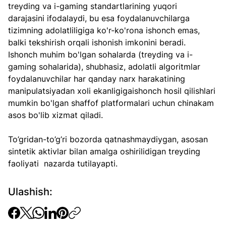
treyding va i-gaming standartlarining yuqori 
darajasini ifodalaydi, bu esa foydalanuvchilarga 
tizimning adolatliligiga ko'r-ko'rona ishonch emas, 
balki tekshirish orqali ishonish imkonini beradi.
Ishonch muhim bo'lgan sohalarda (treyding va i-
gaming sohalarida), shubhasiz, adolatli algoritmlar 
foydalanuvchilar har qanday narx harakatining 
manipulatsiyadan xoli ekanligigaishonch hosil qilishlari 
mumkin bo'lgan shaffof platformalari uchun chinakam 
asos bo'lib xizmat qiladi.
To’gridan-to’g’ri bozorda qatnashmaydiygan, asosan 
sintetik aktivlar bilan amalga oshirilidigan treyding 
faoliyati  nazarda tutilayapti.
Ulashish: