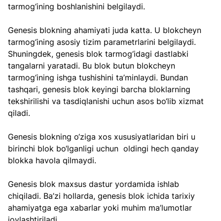
tarmog‘ining boshlanishini belgilaydi.
Genesis blokning ahamiyati juda katta. U blokcheyn 
tarmog‘ining asosiy tizim parametrlarini belgilaydi. 
Shuningdek, genesis blok tarmog‘idagi dastlabki 
tangalarni yaratadi. Bu blok butun blokcheyn 
tarmog‘ining ishga tushishini ta’minlaydi. Bundan 
tashqari, genesis blok keyingi barcha bloklarning 
tekshirilishi va tasdiqlanishi uchun asos bo‘lib xizmat 
qiladi.
Genesis blokning o‘ziga xos xususiyatlaridan biri u 
birinchi blok bo‘lganligi uchun  oldingi hech qanday 
blokka havola qilmaydi.
Genesis blok maxsus dastur yordamida ishlab 
chiqiladi. Ba’zi hollarda, genesis blok ichida tarixiy 
ahamiyatga ega xabarlar yoki muhim ma’lumotlar 
joylashtiriladi.