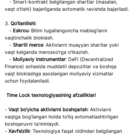
   - Smart-kontrakt belgilangan shartlar (masalan, 
vaqt o‘tishi) bajarilganda avtomatik ravishda bajariladi.
3. 
Qo‘llanilishi
:
   - 
Eskrou
: Bitim tugallanguncha mablag‘larni 
vaqtinchalik bloklash.
   - 
Shartli meros
: Aktivlarni muayyan shartlar yoki 
vaqt kelganda merosxo‘rga o‘tkazish.
   - 
Moliyaviy instrumentlar
: DeFi (Decentralized 
Finance) sohasida muddatli depozitlar va boshqa 
vaqt bloklashga asoslangan moliyaviy xizmatlar 
uchun foydalaniladi.
Time Lock texnologiyasining afzalliklari
-
 Vaqt bo‘yicha aktivlarni boshqarish
: Aktivlarni 
vaqtga bog‘langan holda to‘liq avtomatlashtirilgan 
boshqaruvni ta’minlaydi.
- 
Xavfsizlik
: Texnologiya faqat oldindan belgilangan 