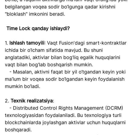
belgilangan voqea sodir bo‘lgunga qadar kirishni 
"bloklash" imkonini beradi.
Time Lock qanday ishlaydi?
1. 
Ishlash tamoyili
: Vaqt Fusion'dagi smart-kontraktlar 
ichida bir o‘lcham sifatida mavjud. Bu shuni 
anglatadiki, aktivlar bilan bog‘liq egalik huquqlarini 
vaqt bilan bog‘lab boshqarish mumkin.
   - Masalan, aktivni faqat bir yil o‘tgandan keyin yoki 
ma’lum bir voqea sodir bo‘lgandan keyin foydalanish 
mumkin bo‘ladi.
2. 
Texnik realizatsiya
:
   - Distributed Control Rights Management (DCRM) 
texnologiyasidan foydalaniladi. Bu texnologiya turli 
blockchainlarda joylashgan aktivlar uchun huquqlarni 
boshqaradi.