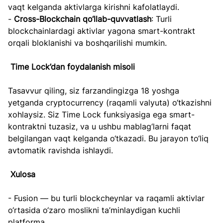
vaqt kelganda aktivlarga kirishni kafolatlaydi.
- 
Cross-Blockchain qo‘llab-quvvatlash
: Turli 
blockchainlardagi aktivlar yagona smart-kontrakt 
orqali bloklanishi va boshqarilishi mumkin.
Time Lock’dan foydalanish misoli
Tasavvur qiling, siz farzandingizga 18 yoshga 
yetganda cryptocurrency (raqamli valyuta) o‘tkazishni 
xohlaysiz. Siz Time Lock funksiyasiga ega smart-
kontraktni tuzasiz, va u ushbu mablag‘larni faqat 
belgilangan vaqt kelganda o‘tkazadi. Bu jarayon to‘liq 
avtomatik ravishda ishlaydi.
Xulosa
- Fusion — bu turli blockcheynlar va raqamli aktivlar 
o‘rtasida o‘zaro moslikni ta’minlaydigan kuchli 
platforma.