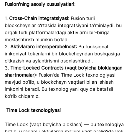
Fusion'ning asosiy xususiyatlari
:
1. 
Cross-Chain integratsiyasi
: Fusion turli 
blockcheynlar o‘rtasida integratsiyani ta’minlaydi, bu 
orqali turli platformalardagi aktivlarni bir-biriga 
moslashtirish mumkin bo‘ladi. 
2. 
Aktivlararo interoperabelnost
: Bu funksional 
imkoniyat tokenlarni bir blockcheyndan boshqasiga 
o‘tkazish va aylantirishni osonlashtiradi.
3. 
Time-Locked Contracts (vaqt bo‘yicha bloklangan 
shartnomalar)
: Fusion'da Time Lock texnologiyasi 
mavjud bo‘lib, u blockcheyn vaqtlari bilan ishlash 
imkonini beradi. Bu texnologiyani quyida batafsil 
ko‘rib chiqamiz.
Time Lock texnologiyasi
Time Lock (vaqt bo‘yicha bloklash) — bu texnologiya 
bo‘lib, u raqamli aktivlarga ma’lum vaqt oralig‘ida yoki 