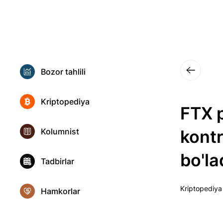
Bozor tahlili
Kriptopediya
FTX 
Kolumnist
kont
bo'la
Tadbirlar
Kriptopediya
Hamkorlar