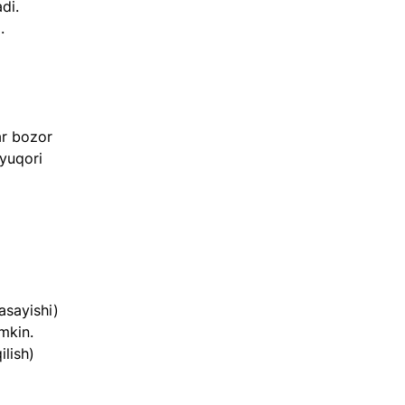
di.  
.  
 
 yuqori 
mkin.  