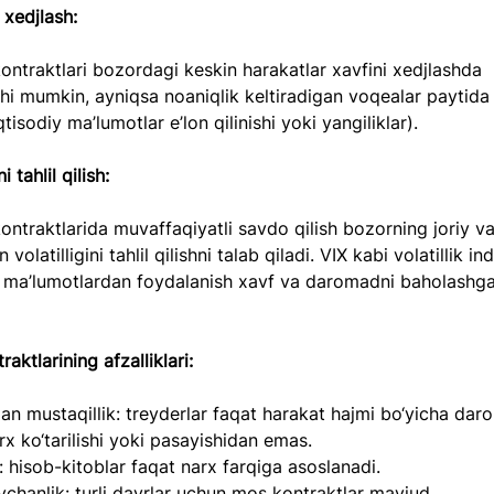
 xedjlash:  
shi mumkin, ayniqsa noaniqlik keltiradigan voqealar paytida
tisodiy ma’lumotlar e’lon qilinishi yoki yangiliklar).  
i tahlil qilish:  
 volatilligini tahlil qilishni talab qiladi. VIX kabi volatillik in
iy ma’lumotlardan foydalanish xavf va daromadni baholashg
ktlarining afzalliklari:
dan mustaqillik: treyderlar faqat harakat hajmi bo‘yicha dar
rx ko‘tarilishi yoki pasayishidan emas.  
k: hisob-kitoblar faqat narx farqiga asoslanadi.  
chanlik: turli davrlar uchun mos kontraktlar mavjud.  