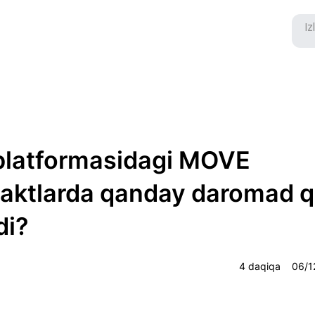
platformasidagi MOVE
raktlarda qanday daromad q
di?
4 daqiqa
06/1