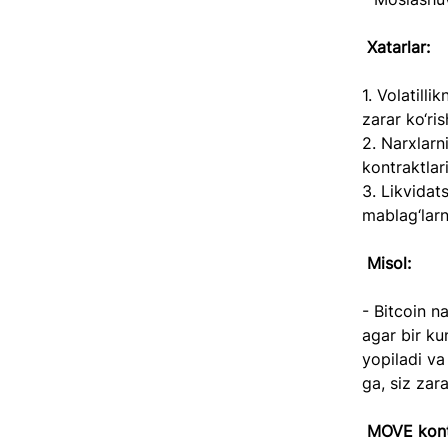
Xatarlar:
1. Volatilli
zarar ko‘ri
2. Narxlarn
kontraktlar
3. Likvidat
mablag‘larn
 Misol:
- Bitcoin n
agar bir ku
yopiladi va
ga, siz zara
MOVE kontr