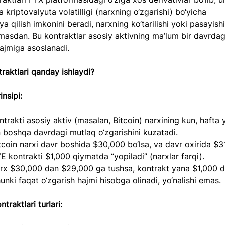
 kriptovalyuta volatilligi (narxning o‘zgarishi) bo‘yicha 
ya qilish imkonini beradi, narxning ko‘tarilishi yoki pasayish
lmasdan. Bu kontraktlar asosiy aktivning ma’lum bir davrdag
hajmiga asoslanadi.  
aktlari qanday ishlaydi?
insipi:  
 boshqa davrdagi mutlaq o‘zgarishini kuzatadi.  
E kontrakti $1,000 qiymatda “yopiladi” (narxlar farqi).  
hunki faqat o‘zgarish hajmi hisobga olinadi, yo‘nalishi emas. 
raktlari turlari: