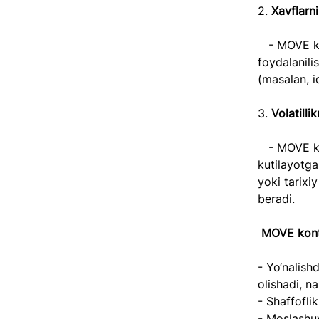
2.
 Xavflarni
   - MOVE kontraktlari bozordagi keskin harakatlar xavfini xedjlashda 
foydalanili
(masalan, iq
3. 
Volatillikn
   - MOVE kontraktlarida muvaffaqiyatli savdo qilish bozorning joriy va 
kutilayotgan
yoki tarix
beradi.  
MOVE kontra
- Yo‘nalish
olishadi, na
- Shaffofli
- Moslashuv