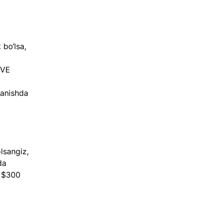
 bo‘lsa, 
OVE 
lanishda 
lsangiz, 
da 
t $300 