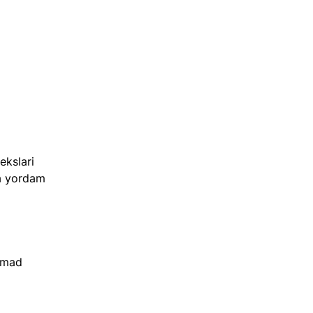
 
dekslari 
a yordam 
omad 