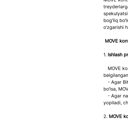
treyderlarga
spekulyatsi
bog‘liq bo‘
o‘zgarishi 
MOVE kontr
1.
 Ishlash pr
   MOVE kontrakti asosiy aktiv (masalan, Bitcoin) narxining kun, hafta yoki 
belgilangan
   - Agar Bitcoin narxi davr boshida $30,000 bo‘lsa, va davr oxirida $31,000 
bo‘lsa, MOV
   - Agar narx $30,000 dan $29,000 ga tushsa, kontrakt yana $1,000 da 
yopiladi, c
2. 
MOVE kont