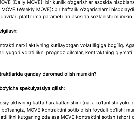
ik MOVE (Daily MOVE): bir kunlik o‘zgarishlar asosida hisoblana
lik MOVE (Weekly MOVE): bir haftalik o‘zgarishlarni hisoblaydi
qa davrlar: platforma parametrlari asosida sozlanishi mumkin. 
lgilash:  
ari yuqori volatillikni prognoz qilsalar, kontraktning qiymati
raktlarida qanday daromad olish mumkin?
 bo‘yicha spekulyatsiya qilish:  
bo‘lsangiz, MOVE kontraktini sotib olish foydali bo‘lishi mu