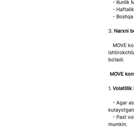
   - Kunl
   - Hafta
   - Bosh
3. 
Narxni be
   MOVE kontrakti narxi aktivning kutilayotgan volatilligiga bog‘liq. Agar bozor 
ishtirokchil
bo‘ladi.  
MOVE kont
1. 
Volatillik
   - Agar asosiy aktivning katta harakatlanishini (narx ko‘tarilishi yoki pasayishi) 
kutayotgan 
   - Past volatillikni kutganingizda esa MOVE kontraktini sotish (short qilish) 
mumkin.  