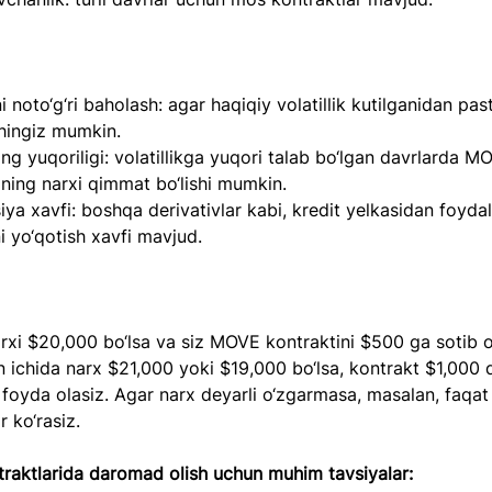
kni noto‘g‘ri baholash: agar haqiqiy volatillik kutilganidan past
shingiz mumkin.  
ing yuqoriligi: volatillikga yuqori talab bo‘lgan davrlarda M
ining narxi qimmat bo‘lishi mumkin.  
siya xavfi: boshqa derivativlar kabi, kredit yelkasidan foyda
i yo‘qotish xavfi mavjud.  
arxi $20,000 bo‘lsa va siz MOVE kontraktini $500 ga sotib o
n ichida narx $21,000 yoki $19,000 bo‘lsa, kontrakt $1,000 
 foyda olasiz. Agar narx deyarli o‘zgarmasa, masalan, faqa
r ko‘rasiz.  
aktlarida daromad olish uchun muhim tavsiyalar: