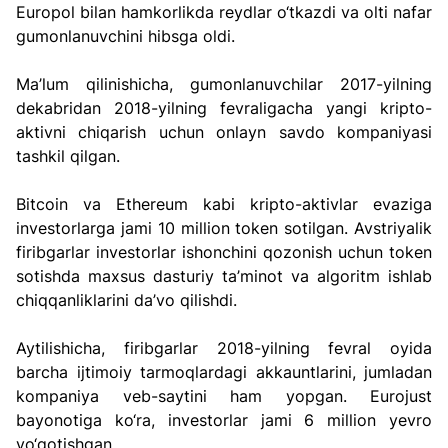
Europol bilan hamkorlikda reydlar o‘tkazdi va olti nafar 
gumonlanuvchini hibsga oldi.
Ma’lum qilinishicha, gumonlanuvchilar 2017-yilning 
dekabridan 2018-yilning fevraligacha yangi kripto-
aktivni chiqarish uchun onlayn savdo kompaniyasi 
tashkil qilgan.
Bitcoin va Ethereum kabi kripto-aktivlar evaziga 
investorlarga jami 10 million token sotilgan. Avstriyalik 
firibgarlar investorlar ishonchini qozonish uchun token 
sotishda maxsus dasturiy ta’minot va algoritm ishlab 
chiqqanliklarini da’vo qilishdi.
Aytilishicha, firibgarlar 2018-yilning fevral oyida 
barcha ijtimoiy tarmoqlardagi akkauntlarini, jumladan 
kompaniya veb-saytini ham yopgan. Eurojust 
bayonotiga ko‘ra, investorlar jami 6 million yevro 
yo‘qotishgan.