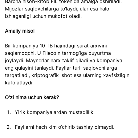
Barcha hisob-kitob FIL tokenida amalga oshiriladi. 
Mijozlar saqlovchilarga to‘laydi, ular esa halol 
ishlaganligi uchun mukofot oladi.
Amaliy misol
Bir kompaniya 10 TB hajmdagi surat arxivini 
saqlamoqchi. U Filecoin tarmog‘iga buyurtma 
joylaydi. Maynerlar narx taklif qiladi va kompaniya 
eng qulayini tanlaydi. Fayllar turli saqlovchilarga 
tarqatiladi, kriptografik isbot esa ularning xavfsizligini 
kafolatlaydi.
O'zi nima uchun kerak?
Yirik kompaniyalardan mustaqillik.
Fayllarni hech kim o‘chirib tashlay olmaydi.