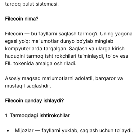
tarqoq bulut sistemasi.
Filecoin nima?
Filecoin — bu fayllarni saqlash tarmog‘i. Uning yagona 
egasi yo‘q: ma’lumotlar dunyo bo‘ylab minglab 
kompyuterlarda tarqalgan. Saqlash va ularga kirish 
huquqini tarmoq ishtirokchilari ta’minlaydi, to‘lov esa 
FIL tokenida amalga oshiriladi.
Asosiy maqsad ma’lumotlarni adolatli, barqaror va 
mustaqil saqlashdir.
Filecoin qanday ishlaydi?
1. 
Tarmoqdagi ishtirokchilar
Mijozlar — fayllarni yuklab, saqlash uchun to‘laydi.