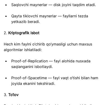
Saqlovchi maynerlar — disk joyini taqdim etadi.
Qayta tiklovchi maynerlar — fayllarni tezda 
yetkazib beradi.
2. 
Kriptografik isbot
Hech kim faylni o‘chirib qo‘ymasligi uchun maxsus 
algoritmlar ishlatiladi:
Proof-of-Replication — fayl alohida nusxada 
saqlanganini isbotlaydi.
Proof-of-Spacetime — fayl vaqt o‘tishi bilan ham 
joyida ekanini tekshiradi.
3. 
To‘lov