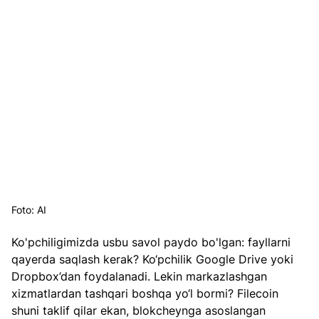
Foto: AI
Ko'pchiligimizda usbu savol paydo bo'lgan: fayllarni 
qayerda saqlash kerak? Ko‘pchilik Google Drive yoki 
Dropbox’dan foydalanadi. Lekin markazlashgan 
xizmatlardan tashqari boshqa yo‘l bormi? Filecoin 
shuni taklif qilar ekan, blokcheynga asoslangan 